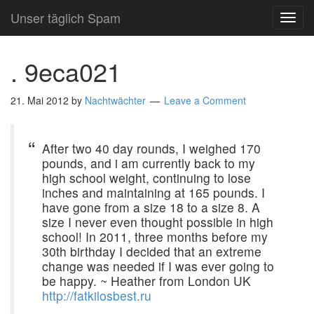
Unser täglich Spam
TOG
NAVI
. 9eca021
21. Mai 2012
by
Nachtwächter
Leave a Comment
After two 40 day rounds, I weighed 170
pounds, and i am currently back to my
high school weight, continuing to lose
inches and maintaining at 165 pounds. I
have gone from a size 18 to a size 8. A
size I never even thought possible in high
school! In 2011, three months before my
30th birthday I decided that an extreme
change was needed if I was ever going to
be happy. ~ Heather from London UK
http://fatkilosbest.ru