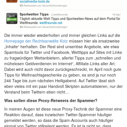
Die immer wieder wiederholten und immer gleichen Links auf die
Homepage der Rechtsanwälte Kotz
müssen hier als ersatzweise
„Inhalte“ herhalten. Der Rest sind unseriöse Angebote, wie etwa
Spamtools für Twitter und Facebook, Wetttipps auf Sites mit Links
zu fragwürdigen Wettanbietern, allerlei Tipps zum „schnellen und
mühelosen Geldverdienen im Internet“, Affiliate-Links aller Art.
Dabei wird auch nicht davor zurückgeschreckt, im April noch gute
Tipps für Weihnachtsgeschenke zu geben, es sind ja nur noch
246 Tage bis zum nächsten Heiligabend. Auf Twitter lässt sich
eben vieles mit ein paar Handvoll Skripten automatisieren, nur der
Verstand beim Twittern eben nicht…
Was sollen diese Proxy-Retweets der Spammer?
In meinen Augen ist diese neue Proxy-Technik der Spammer eine
Reaktion darauf, dass inzwischen Twitter-Spammer häufiger
gemeldet werden, so dass die Spam-Accounts auch häufiger
einmal von Twitter stillgelegt werden. Es ist ja nicht so, dass