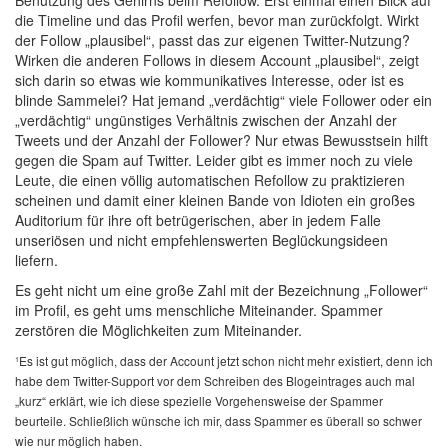
die Timeline und das Profil werfen, bevor man zurückfolgt. Wirkt
der Follow „plausibel“, passt das zur eigenen Twitter-Nutzung?
Wirken die anderen Follows in diesem Account „plausibel“, zeigt
sich darin so etwas wie kommunikatives Interesse, oder ist es
blinde Sammelei? Hat jemand „verdächtig“ viele Follower oder ein
„verdächtig“ ungünstiges Verhältnis zwischen der Anzahl der
Tweets und der Anzahl der Follower? Nur etwas Bewusstsein hilft
gegen die Spam auf Twitter. Leider gibt es immer noch zu viele
Leute, die einen völlig automatischen Refollow zu praktizieren
scheinen und damit einer kleinen Bande von Idioten ein großes
Auditorium für ihre oft betrügerischen, aber in jedem Falle
unseriösen und nicht empfehlenswerten Beglückungsideen
liefern.
Es geht nicht um eine große Zahl mit der Bezeichnung „Follower“
im Profil, es geht ums menschliche Miteinander. Spammer
zerstören die Möglichkeiten zum Miteinander.
¹Es ist gut möglich, dass der Account jetzt schon nicht mehr existiert, denn ich
habe dem Twitter-Support vor dem Schreiben des Blogeintrages auch mal
„kurz“ erklärt, wie ich diese spezielle Vorgehensweise der Spammer
beurteile. Schließlich wünsche ich mir, dass Spammer es überall so schwer
wie nur möglich haben.