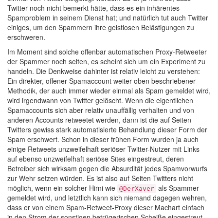
Twitter noch nicht bemerkt hätte, dass es ein inhärentes
Spamproblem in seinem Dienst hat; und natürlich tut auch Twitter
einiges, um den Spammern ihre geistlosen Belästigungen zu
erschweren.
Im Moment sind solche offenbar automatischen Proxy-Retweeter
der Spammer noch selten, es scheint sich um ein Experiment zu
handeln. Die Denkweise dahinter ist relativ leicht zu verstehen:
Ein direkter, offener Spamaccount weiter oben beschriebener
Methodik, der auch immer wieder einmal als Spam gemeldet wird,
wird irgendwann von Twitter gelöscht. Wenn die eigentlichen
Spamaccounts sich aber relativ unauffällig verhalten und von
anderen Accounts retweetet werden, dann ist die auf Seiten
Twitters gewiss stark automatisierte Behandlung dieser Form der
Spam erschwert. Schon in dieser frühen Form wurden ja auch
einige Retweets unzweifelhaft seriöser Twitter-Nutzer mit Links
auf ebenso unzweifelhaft seriöse Sites eingestreut, deren
Betreiber sich wirksam gegen die Absurdität jedes Spamvorwurfs
zur Wehr setzen würden. Es ist also auf Seiten Twitters nicht
möglich, wenn ein solcher Hirni wie
als Spammer
@DerXaver
gemeldet wird, und letztlich kann sich niemand dagegen wehren,
dass er von einem Spam-Retweet-Proxy dieser Machart einfach
in den Strom der sonstigen betrügerischen Scheiße eingestreut