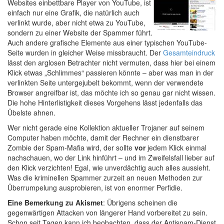
Websites einbettbare Player von YouTube, ist
einfach nur eine Grafik, die natürlich auch
verlinkt wurde, aber nicht etwa zu YouTube,
sondern zu einer Website der Spammer führt.
Auch andere grafische Elemente aus einer typischen YouTube-
Seite wurden in gleicher Weise missbraucht. Der
Gesamteindruck
lässt den arglosen Betrachter nicht vermuten, dass hier bei einem
Klick etwas „Schlimmes“ passieren könnte – aber was man in der
verlinkten Seite untergejubelt bekommt, wenn der verwendete
Browser angreifbar ist, das möchte ich so genau gar nicht wissen.
Die hohe Hinterlistigkeit dieses Vorgehens lässt jedenfalls das
Übelste ahnen.
Wer nicht gerade eine Kollektion aktueller Trojaner auf seinem
Computer haben möchte, damit der Rechner ein dienstbarer
Zombie der Spam-Mafia wird, der sollte
vor
jedem Klick einmal
nachschauen, wo der Link hinführt – und im Zweifelsfall lieber auf
den Klick verzichten! Egal, wie unverdächtig auch alles aussieht.
Was die kriminellen Spammer zurzeit an neuen Methoden zur
Überrumpelung ausprobieren, ist von enormer Perfidie.
Eine Bemerkung zu Akismet
: Übrigens scheinen die
gegenwärtigen Attacken von längerer Hand vorbereitet zu sein.
Schon seit Tagen kann ich beobachten, dass der Antispam-Dienst