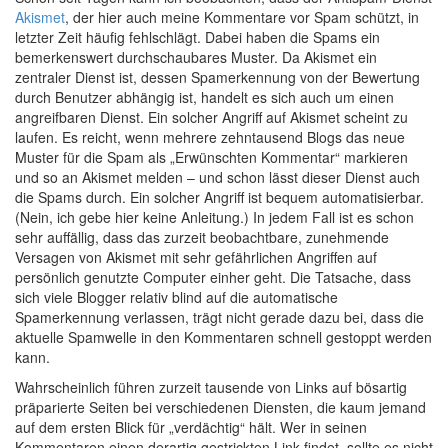
Akismet
, der hier auch meine Kommentare vor Spam schützt, in
letzter Zeit häufig fehlschlägt. Dabei haben die Spams ein
bemerkenswert durchschaubares Muster. Da Akismet ein
zentraler Dienst ist, dessen Spamerkennung von der Bewertung
durch Benutzer abhängig ist, handelt es sich auch um einen
angreifbaren Dienst. Ein solcher Angriff auf Akismet scheint zu
laufen. Es reicht, wenn mehrere zehntausend Blogs das neue
Muster für die Spam als „Erwünschten Kommentar“ markieren
und so an Akismet melden – und schon lässt dieser Dienst auch
die Spams durch. Ein solcher Angriff ist bequem automatisierbar.
(Nein, ich gebe hier keine Anleitung.) In jedem Fall ist es schon
sehr auffällig, dass das zurzeit beobachtbare, zunehmende
Versagen von Akismet mit sehr gefährlichen Angriffen auf
persönlich genutzte Computer einher geht. Die Tatsache, dass
sich viele Blogger relativ blind auf die automatische
Spamerkennung verlassen, trägt nicht gerade dazu bei, dass die
aktuelle Spamwelle in den Kommentaren schnell gestoppt werden
kann.
Wahrscheinlich führen zurzeit tausende von Links auf bösartig
präparierte Seiten bei verschiedenen Diensten, die kaum jemand
auf dem ersten Blick für „verdächtig“ hält. Wer in seinen
Kommentaren einen derartig gestrickten Link findet, sollte es nicht