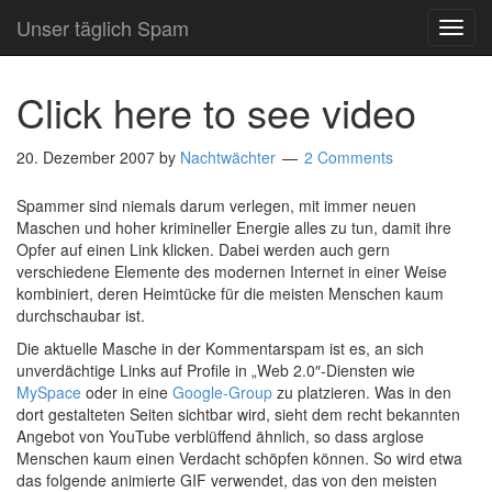
Unser täglich Spam
TOG
NAVI
Click here to see video
20. Dezember 2007
by
Nachtwächter
2 Comments
Spammer sind niemals darum verlegen, mit immer neuen
Maschen und hoher krimineller Energie alles zu tun, damit ihre
Opfer auf einen Link klicken. Dabei werden auch gern
verschiedene Elemente des modernen Internet in einer Weise
kombiniert, deren Heimtücke für die meisten Menschen kaum
durchschaubar ist.
Die aktuelle Masche in der Kommentarspam ist es, an sich
unverdächtige Links auf Profile in „Web 2.0″-Diensten wie
MySpace
oder in eine
Google-Group
zu platzieren. Was in den
dort gestalteten Seiten sichtbar wird, sieht dem recht bekannten
Angebot von YouTube verblüffend ähnlich, so dass arglose
Menschen kaum einen Verdacht schöpfen können. So wird etwa
das folgende animierte GIF verwendet, das von den meisten