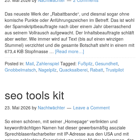
25. Mai 2026
by
Nachtwächter
2 Comments
Das neueste Werk der „Rabattbande“, und diesmal sogar ohne
komische Punkte oder Anführungszeichen im Betreff. Das ist wohl
der Spamskriptbeauftragte nach über einem Jahr überraschend
aus seinem Vollrausch aufgewacht. Der Inhaltsbeauftragte schläft
aber weiter. Wie immer wird auf Text (bis auf einen winzigen
Stummel) verzichtet und die gesamte Botschaft steht in einem mit
673,4 KiB Stopfmasse …
[Read more…]
Posted in:
Mail
,
Zahlenspiel
Tagged:
Fußpilz
,
Gesundheit
,
Gnobbelmatsch
,
Nagelpilz
,
Quacksalberei
,
Rabatt
,
Trustpilot
seo tools kit
23. Mai 2026
by
Nachtwächter
Leave a Comment
So einen schönen, mit seiner „Homepage“ verlinkten und
keywordträchtigen Namen hat dieser gewerbsmäßig asoziale
Sprechblasenfacharbeiter mit IP-Adresse aus den USA und mit