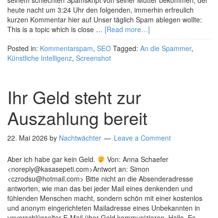
seinem schlechten Spamskript von seiner Mutter bekommen, der
heute nacht um 3:24 Uhr den folgenden, immerhin erfreulich
kurzen Kommentar hier auf Unser täglich Spam ablegen wollte:
This is a topic which is close …
[Read more…]
Posted in:
Kommentarspam
,
SEO
Tagged:
An die Spammer
,
Künstliche Intelligenz
,
Screenshot
Ihr Geld steht zur
Auszahlung bereit
22. Mai 2026
by
Nachtwächter
Leave a Comment
Aber ich habe gar kein Geld.
Von: Anna Schaefer
<noreply@kasasepeti.com>Antwort an: Simon
<czrodsu@hotmail.com> Bitte nicht an die Absenderadresse
antworten, wie man das bei jeder Mail eines denkenden und
fühlenden Menschen macht, sondern schön mit einer kostenlos
und anonym eingerichteten Mailadresse eines Unbekannten in
unverschlüsselter E-Mail über Geld kommunizieren. Hallo, Es