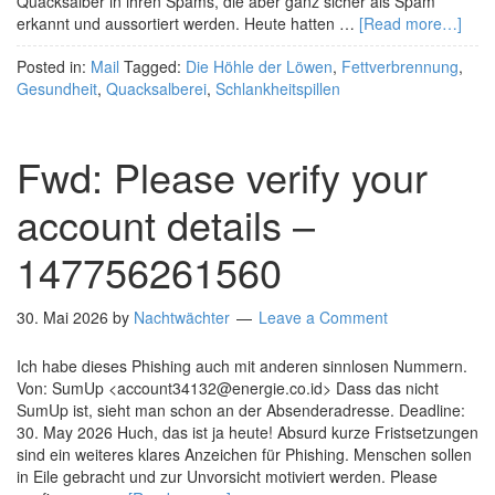
Quacksalber in ihren Spams, die aber ganz sicher als Spam
erkannt und aussortiert werden. Heute hatten …
[Read more…]
Posted in:
Mail
Tagged:
Die Höhle der Löwen
,
Fettverbrennung
,
Gesundheit
,
Quacksalberei
,
Schlankheitspillen
Fwd: Please verify your
account details –
147756261560
30. Mai 2026
by
Nachtwächter
Leave a Comment
Ich habe dieses Phishing auch mit anderen sinnlosen Nummern.
Von: SumUp <account34132@energie.co.id> Dass das nicht
SumUp ist, sieht man schon an der Absenderadresse. Deadline:
30. May 2026 Huch, das ist ja heute! Absurd kurze Fristsetzungen
sind ein weiteres klares Anzeichen für Phishing. Menschen sollen
in Eile gebracht und zur Unvorsicht motiviert werden. Please