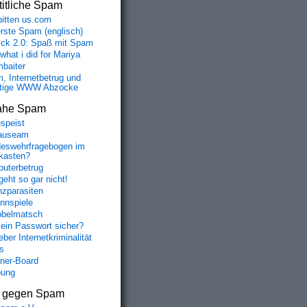
itliche Spam
bitten us.com
erste Spam (englisch)
fick 2.0: Spaß mit Spam
 what i did for Mariya
baiter
, Internetbetrug und
tige WWW Abzocke
ahe Spam
speist
auseam
eswehrfragebogen im
fkasten?
uterbetrug
geht so gar nicht!
nzparasiten
nnspiele
belmatsch
mein Passwort sicher?
ber Internetkriminalität
s
aner-Board
bung
s gegen Spam