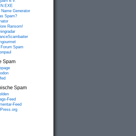
spam e.V.
IN.EXE
 Name Generator
das Spam?
nator
ore Ransom!
hingradar
nceScambaiter
mgourmet
 Forum Spam
fonpaul
e Spam
epage
odon
lfed
nische Spam
lden
rags-Feed
entar-Feed
Press.org