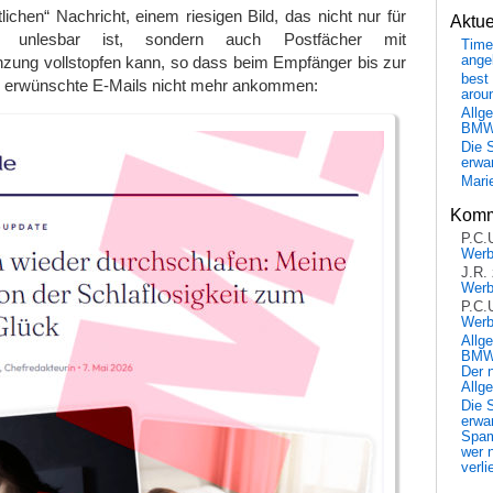
lichen“ Nachricht, einem riesigen Bild, das nicht nur für
Aktu
n unlesbar ist, sondern auch Postfächer mit
Time
ange
nzung vollstopfen kann, so dass beim Empfänger bis zur
best 
 erwünschte E-Mails nicht mehr ankommen:
arou
Allg
BM
Die 
erwar
Mari
Komm
P.C.
Wer
J.R.
Wer
P.C.
Wer
Allg
BMW 
Der 
Allg
Die 
erwar
Spa
wer n
verli