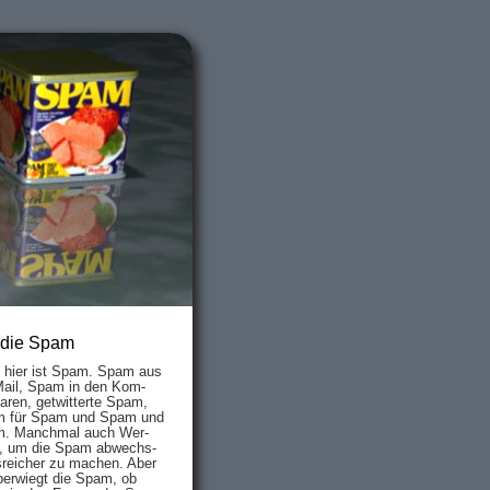
 die Spam
s hier ist Spam. Spam aus
Mail, Spam in den Kom­
aren, ge­twit­ter­te Spam,
 für Spam und Spam und
. Manch­mal auch Wer­
, um die Spam ab­wechs­
­reich­er zu mach­en. Aber
ber­wiegt die Spam, ob