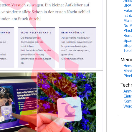
Anti
BRA
Fake
Ist 
Maili
No M
Phis
Roma
Spa
Stop
Tele
Mein
Hom
Mast
Pixe
Tech
Anme
Eint
Komm
Word