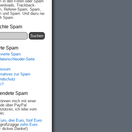
 in den Fo­ren oder Spam
wn­loads, Track­back-
, Re­fe­rer-Spam, Spam,
 und Spam. Und da­zu na­
ich Spam.
chte Spam
rte Spam
ivierte Spam
Datenschleuder-Seite
essum
rmatives zur Spam
ndschutz
m?
endete Spam
können mich mit einer
de über PayPal
rstützen, ich lebe vom
ln:
Euro
,
drei Euro
,
fünf Euro
 großzügige
zehn Euro
z dickes Danke!)