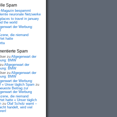
elle Spam
-Magazin bespammt
lernte neuronale Netzwerke
places to travel in january
nd the world
egenwart der Werbung:
W
Szene, die niemand
tet hatte
etta
entierte Spam
User
zu
Allgegenwart der
bung: BMW
zu
Allgegenwart der
bung: BMW
User
zu
Allgegenwart der
bung: BMW
egenwart der Werbung:
« Unser täglich Spam
zu
neueste Beitrag zur
egenwart der Werbung
Szene, die niemand
tet hatte « Unser täglich
m
zu
Olaf Scholz warnt –
icht handelt, wird viel
eren!