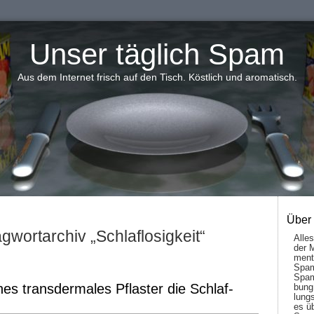
Unser täglich Spam
Aus dem Internet frisch auf den Tisch. Köstlich und aromatisch.
Über
gwortarchiv „Schlaflosigkeit“
Alle
der 
men­t
Spam
Spam
hes transdermales Pflaster die Schlaf-
bung
lungs
es ü