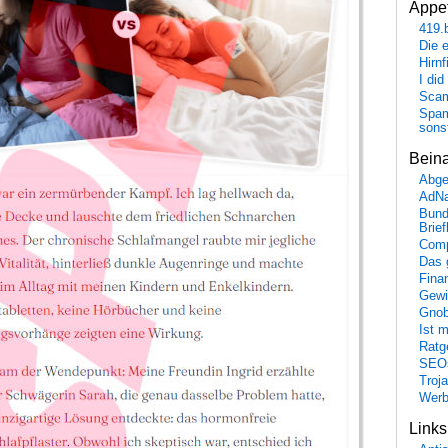
Appet
419.
Die 
Hirn
I did
Scam
Spam
sons
Bein
Abge
AdN
Bund
Brie
Comp
Das 
Fina
Gewi
Gnob
Ist 
Ratge
SEO
Troj
Wer
Link