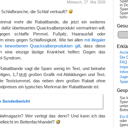
Spam
Mittwoch, 27. Mai 2026
in Do
Spam
 Schlafbranche, die Schlaf verkauft?
Spam
tür­l
inmal mehr die Rabattbande, die jetzt ein weiteres
Gesu
 dafür überteuertes Quacksalberprodukt vermarkten will.
egen schlaffe Pimmel, Fußpilz, Haarausfall oder
ern eines gegen Schlaflosigkeit. Wie bei allen
mit illegaler
m beworbenen Quacksalberprodukten gilt
, dass diese
Erklä
n eine einzige lästige Krankheit helfen: Gegen das
Arch
Die 
el-Syndrom.
FAQ
Impr
Rabattbande sagt die Spam wenig im Text, und beinahe
Info
eligen, 1,7
großen Grafik mit Abbildungen und Text.
MiB
Juge
nkte Textstummel, das neben dem großen Rabatt ohne
Spa
dpreises ein typisches Merkmal der Rabattbande ist:
Gesp
Sie 
n Sonderbericht
Spen
unte
Bette
hlafmagazin? Wer verlegt das denn? Und kann ich das
Ein 
oder
elleicht im Bettenfachhandel?
(gan