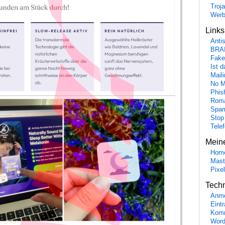
Troj
Wer
Link
Anti
BRA
Fake
Ist 
Maili
No M
Phis
Roma
Spa
Stop
Tele
Mein
Hom
Mast
Pixe
Tech
Anme
Eint
Komm
Word