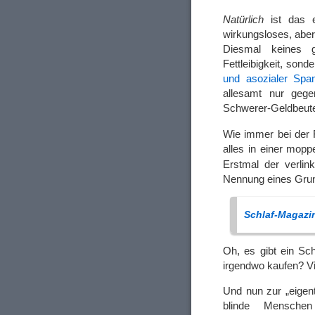
Natürlich
ist das e
wirkungsloses, aber
Diesmal keines g
Fettleibigkeit, sond
und asozialer Spa
allesamt nur gege
Schwerer-Geldbeut
Wie immer bei der 
alles in einer mopp
Erstmal der verli
Nennung eines Grun
Schlaf-Magazi
Oh, es gibt ein Sc
irgendwo kaufen? Vi
Und nun zur „eigent
blinde Mensche