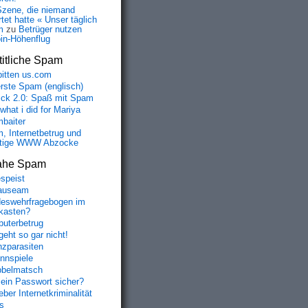
Szene, die niemand
tet hatte « Unser täglich
m
zu
Betrüger nutzen
oin-Höhenflug
itliche Spam
bitten us.com
erste Spam (englisch)
fick 2.0: Spaß mit Spam
 what i did for Mariya
baiter
, Internetbetrug und
tige WWW Abzocke
ahe Spam
speist
auseam
eswehrfragebogen im
fkasten?
uterbetrug
geht so gar nicht!
nzparasiten
nnspiele
belmatsch
mein Passwort sicher?
ber Internetkriminalität
s