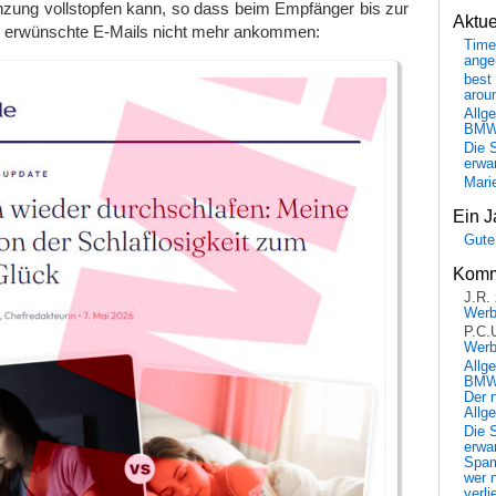
nzung vollstopfen kann, so dass beim Empfänger bis zur
Aktu
 erwünschte E-Mails nicht mehr ankommen:
Time
ange
best 
arou
Allg
BM
Die 
erwar
Mari
Ein J
Gute
Komm
J.R.
Wer
P.C.
Wer
Allg
BMW 
Der 
Allg
Die 
erwar
Spa
wer n
verli