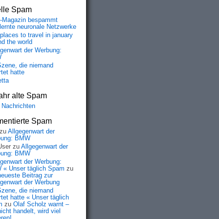
elle Spam
-Magazin bespammt
lernte neuronale Netzwerke
places to travel in january
nd the world
egenwart der Werbung:
W
Szene, die niemand
tet hatte
etta
ahr alte Spam
 Nachrichten
entierte Spam
zu
Allgegenwart der
bung: BMW
User
zu
Allgegenwart der
bung: BMW
egenwart der Werbung:
« Unser täglich Spam
zu
neueste Beitrag zur
egenwart der Werbung
Szene, die niemand
tet hatte « Unser täglich
m
zu
Olaf Scholz warnt –
icht handelt, wird viel
eren!