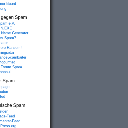
aner-Board
bung
s gegen Spam
spam e.V.
IN.EXE
 Name Generator
das Spam?
nator
ore Ransom!
hingradar
nceScambaiter
mgourmet
 Forum Spam
fonpaul
e Spam
epage
odon
lfed
nische Spam
lden
rags-Feed
entar-Feed
Press.org