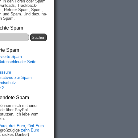
 in den Fo­ren oder Spam
wn­loads, Track­back-
, Re­fe­rer-Spam, Spam,
 und Spam. Und da­zu na­
ich Spam.
chte Spam
rte Spam
ivierte Spam
Datenschleuder-Seite
essum
rmatives zur Spam
ndschutz
m?
endete Spam
können mich mit einer
de über PayPal
rstützen, ich lebe vom
ln:
Euro
,
drei Euro
,
fünf Euro
 großzügige
zehn Euro
z dickes Danke!)