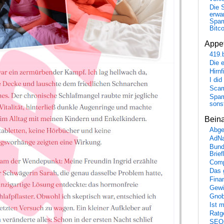
Die 
erwar
Spa
Bitc
Appet
419.
Die 
Hirn
I did
Scam
Spam
sons
Bein
Abge
AdN
Bund
Brie
Comp
Das 
Fina
Gewi
Gnob
Ist 
Ratge
SEO