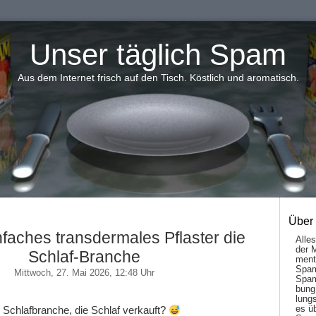
Unser täglich Spam
Aus dem Internet frisch auf den Tisch. Köstlich und aromatisch.
Über
nfaches transdermales Pflaster die
Alle
der 
Schlaf-Branche
men­t
Spam
Mittwoch, 27. Mai 2026, 12:48 Uhr
Spam
bung
lungs
es ü
 Schlafbranche, die Schlaf verkauft?