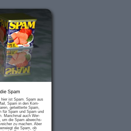
 die Spam
s hier ist Spam. Spam aus
Mail, Spam in den Kom­
aren, ge­twit­ter­te Spam,
 für Spam und Spam und
. Manch­mal auch Wer­
, um die Spam ab­wechs­
­reich­er zu mach­en. Aber
ber­wiegt die Spam, ob