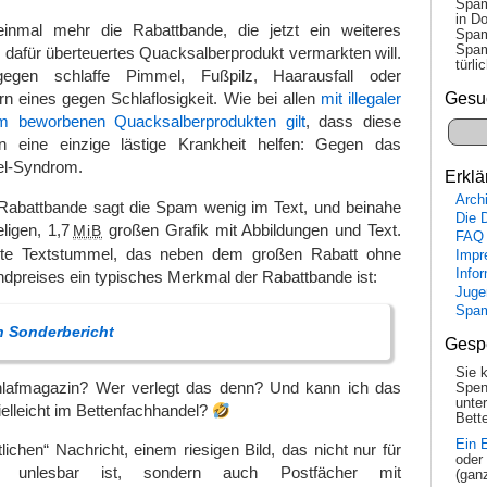
Spam
in Do
inmal mehr die Rabattbande, die jetzt ein weiteres
Spam
Spam
 dafür überteuertes Quacksalberprodukt vermarkten will.
tür­l
egen schlaffe Pimmel, Fußpilz, Haarausfall oder
Gesu
ern eines gegen Schlaflosigkeit. Wie bei allen
mit illegaler
m beworbenen Quacksalberprodukten gilt
, dass diese
n eine einzige lästige Krankheit helfen: Gegen das
el-Syndrom.
Erklä
Arch
Rabattbande sagt die Spam wenig im Text, und beinahe
Die 
eligen, 1,7
großen Grafik mit Abbildungen und Text.
MiB
FAQ
nkte Textstummel, das neben dem großen Rabatt ohne
Impr
Info
dpreises ein typisches Merkmal der Rabattbande ist:
Juge
Spa
n Sonderbericht
Gesp
Sie 
hlafmagazin? Wer verlegt das denn? Und kann ich das
Spen
unte
elleicht im Bettenfachhandel?
Bette
Ein 
lichen“ Nachricht, einem riesigen Bild, das nicht nur für
oder
n unlesbar ist, sondern auch Postfächer mit
(gan