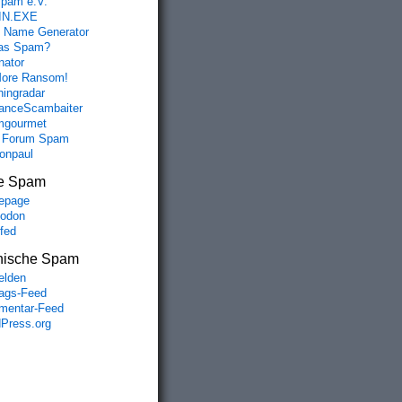
spam e.V.
IN.EXE
 Name Generator
das Spam?
nator
ore Ransom!
hingradar
nceScambaiter
mgourmet
 Forum Spam
fonpaul
e Spam
epage
odon
lfed
nische Spam
lden
rags-Feed
entar-Feed
Press.org