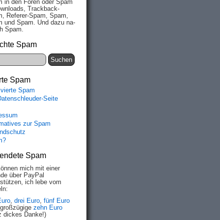
 in den Fo­ren oder Spam
wn­loads, Track­back-
, Re­fe­rer-Spam, Spam,
 und Spam. Und da­zu na­
ich Spam.
chte Spam
rte Spam
ivierte Spam
Datenschleuder-Seite
essum
rmatives zur Spam
ndschutz
m?
endete Spam
können mich mit einer
de über PayPal
rstützen, ich lebe vom
ln:
Euro
,
drei Euro
,
fünf Euro
 großzügige
zehn Euro
z dickes Danke!)