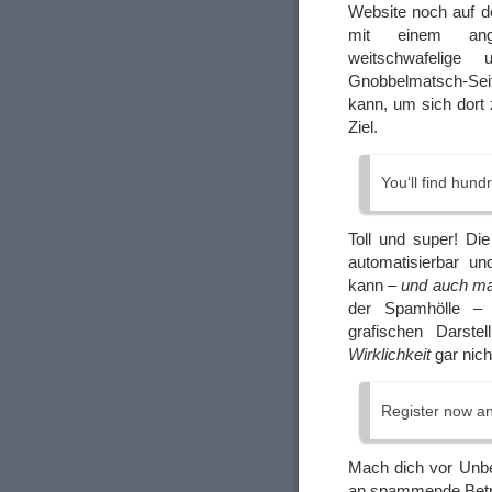
Website noch auf de
mit einem ange
weitschwafelige
Gnobbelmatsch-Seit
kann, um sich dort 
Ziel.
You‘ll find hun
Toll und super! Die
automatisierbar un
kann –
und auch man
der Spamhölle – d
grafischen Darste
Wirklichkeit
gar nicht
Register now an
Mach dich vor Unbek
an spammende Betrü