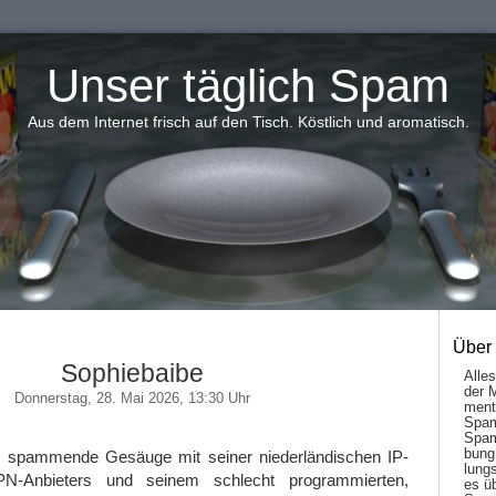
Unser täglich Spam
Aus dem Internet frisch auf den Tisch. Köstlich und aromatisch.
Über
Sophiebaibe
Alle
der 
Donnerstag, 28. Mai 2026, 13:30 Uhr
men­t
Spam
Spam
bung
s spammende Gesäuge mit seiner niederländischen IP-
lungs
N-Anbieters und seinem schlecht programmierten,
es ü