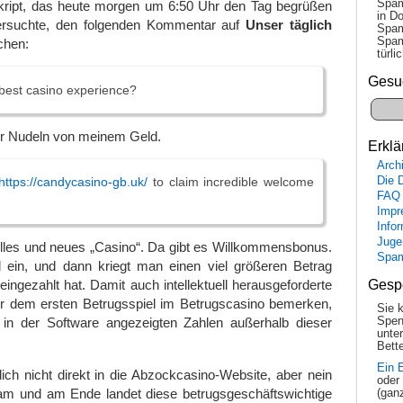
Spam
kript, das heute morgen um 6:50 Uhr den Tag begrüßen
in Do
versuchte, den folgenden Kommentar auf
Unser täglich
Spam
Spam
chen:
tür­l
Gesu
 best casino experience?
ber Nudeln von meinem Geld.
Erklä
Arch
Die 
https://candycasino-gb.uk/
to claim incredible welcome
FAQ
Impr
Info
Juge
tolles und neues „Casino“. Da gibt es Willkommensbonus.
Spa
ein, und dann kriegt man einen viel größeren Betrag
Gesp
eingezahlt hat. Damit auch intellektuell herausgeforderte
 dem ersten Betrugsspiel im Betrugscasino bemerken,
Sie 
Spen
e in der Software angezeigten Zahlen außerhalb dieser
unte
Bette
Ein 
lich nicht direkt in die Abzockcasino-Website, aber nein
oder
pam und am Ende landet diese betrugsgeschäftswichtige
(gan