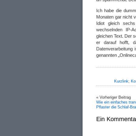
Ich habe die dumm
Monaten gar nicht v
Idiot gleich sechs
wechselnden IP-A
gleichen Text. Der s
er darauf hofft, 
Datenverarbeitung 
genannten „Onlineca
Kurzlink
;
Ko
« Vorheriger Beitrag
Wie ein einfaches tra
Pflaster die Schlaf-Br
Ein Kommenta