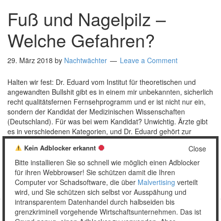
Fuß und Nagelpilz –
Welche Gefahren?
29. März 2018
by
Nachtwächter
Leave a Comment
Halten wir fest: Dr. Eduard vom Institut für theoretischen und
angewandten Bullshit gibt es in einem mir unbekannten, sicherlich
recht qualitätsfernen Fernsehprogramm und er ist nicht nur ein,
sondern der Kandidat der Medizinischen Wissenschaften
(Deutschland). Für was bei wem Kandidat? Unwichtig. Ärzte gibt
es in verschiedenen Kategorien, und Dr. Eduard gehört zur
höchsten, was man …
[Read more…]
Kein Adblocker erkannt
Close
Posted in:
Mail
Tagged:
Click here
,
Fußpilz
,
Gesundheit
,
Bitte installieren Sie so schnell wie möglich einen Adblocker
Nagelpilz
,
Quacksalberei
für ihren Webbrowser! Sie schützen damit die Ihren
Computer vor Schadsoftware, die über
Malvertising
verteilt
wird, und Sie schützen sich selbst vor Ausspähung und
intransparentem Datenhandel durch halbseiden bis
grenzkriminell vorgehende Wirtschaftsunternehmen. Das ist