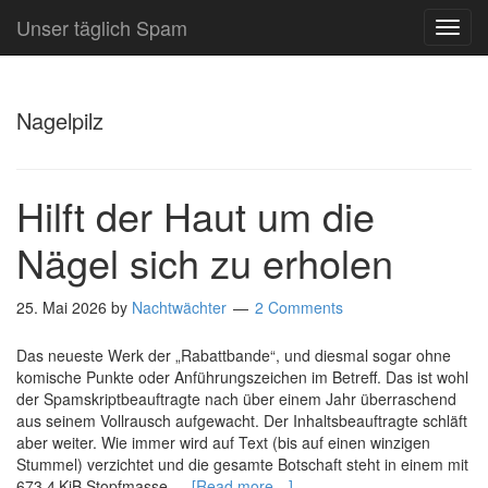
Unser täglich Spam
TOG
NAVI
Nagelpilz
Hilft der Haut um die
Nägel sich zu erholen
25. Mai 2026
by
Nachtwächter
2 Comments
Das neueste Werk der „Rabattbande“, und diesmal sogar ohne
komische Punkte oder Anführungszeichen im Betreff. Das ist wohl
der Spamskriptbeauftragte nach über einem Jahr überraschend
aus seinem Vollrausch aufgewacht. Der Inhaltsbeauftragte schläft
aber weiter. Wie immer wird auf Text (bis auf einen winzigen
Stummel) verzichtet und die gesamte Botschaft steht in einem mit
673,4 KiB Stopfmasse …
[Read more…]