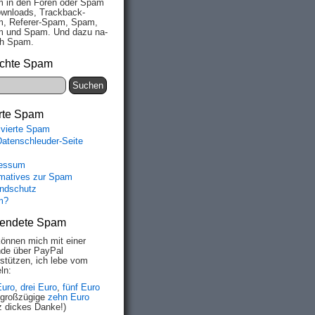
 in den Fo­ren oder Spam
wn­loads, Track­back-
, Re­fe­rer-Spam, Spam,
 und Spam. Und da­zu na­
ich Spam.
chte Spam
rte Spam
ivierte Spam
Datenschleuder-Seite
essum
rmatives zur Spam
ndschutz
m?
endete Spam
können mich mit einer
de über PayPal
rstützen, ich lebe vom
ln:
Euro
,
drei Euro
,
fünf Euro
 großzügige
zehn Euro
z dickes Danke!)