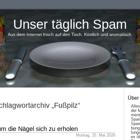
Unser täglich Spam
Aus dem Internet frisch auf den Tisch. Köstlich und aromatisch.
Über
chlagwortarchiv „Fußpilz“
Alle
der 
men­t
Spam
Spam
 um die Nägel sich zu erholen
bung
lungs
Montag, 25. Mai 2026
es ü