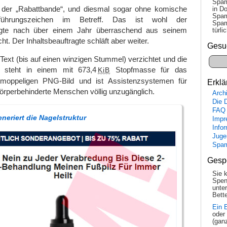
Spam
der „Rabattbande“, und diesmal sogar ohne komische
in Do
Spam
ührungszeichen im Betreff. Das ist wohl der
Spam
agte nach über einem Jahr überraschend aus seinem
tür­l
t. Der Inhaltsbeauftragte schläft aber weiter.
Gesu
Text (bis auf einen winzigen Stummel) verzichtet und die
t steht in einem mit 673,4
Stopfmasse für das
KiB
 moppeligen PNG-Bild und ist Assistenzsystemen für
Erklä
örperbehinderte Menschen völlig unzugänglich.
Arch
Die 
FAQ
eneriert die Nagelstruktur
Impr
Info
Juge
Spa
Gesp
Sie 
Spen
unte
Bette
Ein 
oder
(gan