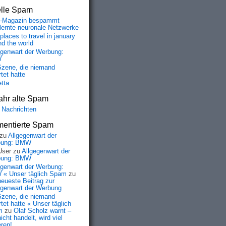
elle Spam
-Magazin bespammt
lernte neuronale Netzwerke
places to travel in january
nd the world
egenwart der Werbung:
W
Szene, die niemand
tet hatte
etta
ahr alte Spam
 Nachrichten
entierte Spam
zu
Allgegenwart der
bung: BMW
User
zu
Allgegenwart der
bung: BMW
egenwart der Werbung:
« Unser täglich Spam
zu
neueste Beitrag zur
egenwart der Werbung
Szene, die niemand
tet hatte « Unser täglich
m
zu
Olaf Scholz warnt –
icht handelt, wird viel
eren!