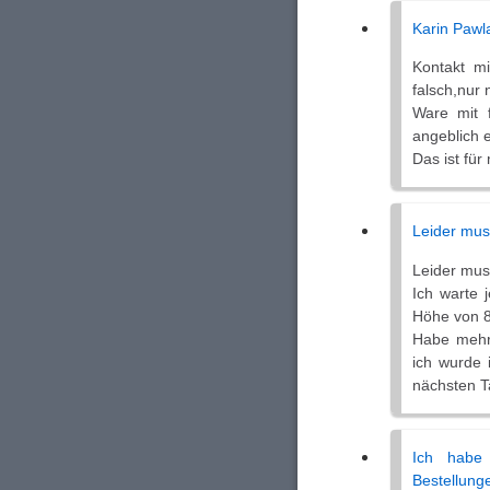
Karin Pawl
Kontakt mi
falsch,nur
Ware mit f
angeblich 
Das ist für
Leider mus
Leider mus
Ich warte 
Höhe von 8
Habe mehrm
ich wurde 
nächsten 
Ich habe
Bestellung