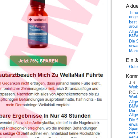
Aktu
Time
ange
best 
arou
Allg
BM
Die 
erwar
Mari
Ein J
Gute
Komm
J.R.
Wer
P.C.
Wer
Allg
BMW 
Der 
Allg
Die 
erwar
Spa
wer n
verli