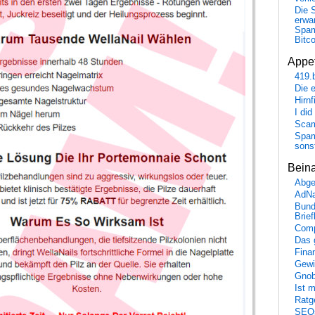
Die 
erwar
Spa
Bitc
Appet
419.
Die 
Hirn
I did
Scam
Spam
sons
Bein
Abge
AdN
Bund
Brie
Comp
Das 
Fina
Gewi
Gnob
Ist 
Ratge
SEO