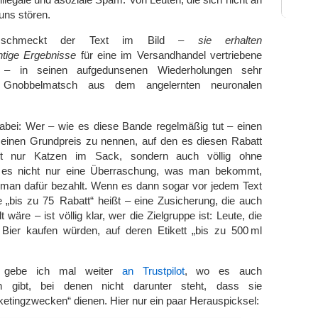
Tuns stören.
 schmeckt der Text im Bild –
sie erhalten
htige Ergebnisse
für eine im Versandhandel vertriebene
i – in seinen aufgedunsenen Wiederholungen sehr
h Gnobbelmatsch aus dem angelernten neuronalen
dabei: Wer – wie es diese Bande regelmäßig tut – einen
 einen Grundpreis zu nennen, auf den es diesen Rabatt
cht nur Katzen im Sack, sondern auch völlig ohne
st es nicht nur eine Überraschung, was man bekommt,
man dafür bezahlt. Wenn es dann sogar vor jedem Text
ile „bis zu 75 Rabatt“ heißt – eine Zusicherung, die auch
t wäre – ist völlig klar, wer die Zielgruppe ist: Leute, die
Bier kaufen würden, auf deren Etikett „bis zu 500 ml
e gebe ich mal weiter
an Trustpilot
, wo es auch
n gibt, bei denen nicht darunter steht, dass sie
ketingzwecken“ dienen. Hier nur ein paar Herauspicksel: