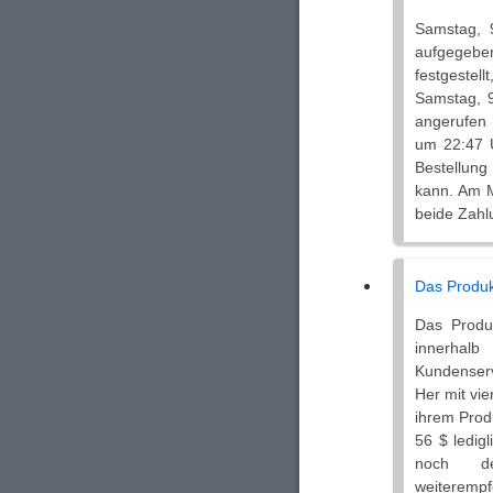
Samstag, 
aufgegebe
festgestel
Samstag, 
angerufen 
um 22:47 U
Bestellung
kann. Am M
beide Zahl
Das Produkt
Das Produk
innerhal
Kundenserv
Her mit vie
ihrem Prod
56 $ ledig
noch de
weiterempf