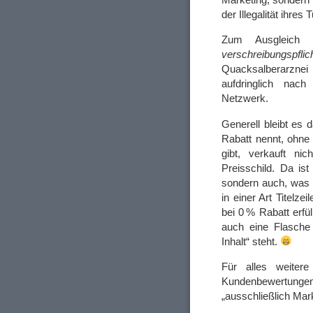
der Illegalität ihres 
Zum Ausgleich
verschreibungspflic
Quacksalberarzne
aufdringlich nac
Netzwerk.
Generell bleibt es 
Rabatt nennt, ohne
gibt, verkauft ni
Preisschild. Da i
sondern auch, was 
in einer Art Titelze
bei 0 % Rabatt erfüll
auch eine Flasche 
Inhalt“ steht.
Für alles weiter
Kundenbewertunge
„ausschließlich Mar