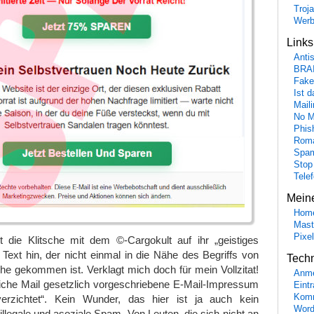
Troj
Wer
Link
Anti
BRA
Fake
Ist 
Maili
No M
Phis
Roma
Spa
Stop
Tele
Mein
Hom
Mast
Pixe
 die Klitsche mit dem ©-Cargokult auf ihr „geistiges
Text hin, der nicht einmal in die Nähe des Begriffs von
Tech
e gekommen ist. Verklagt mich doch für mein Vollzitat!
Anme
liche Mail gesetzlich vorgeschriebene E-Mail-Impressum
Eint
Komm
erzichtet“. Kein Wunder, das hier ist ja auch kein
Word
illegale und asoziale Spam. Von Leuten, die sich nicht an