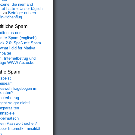
Szene, die niemand
tet hatte « Unser täglich
m
zu
Betrüger nutzen
oin-Höhenflug
itliche Spam
bitten us.com
erste Spam (englisch)
fick 2.0: Spaß mit Spam
 what i did for Mariya
baiter
, Internetbetrug und
tige WWW Abzocke
ahe Spam
speist
auseam
eswehrfragebogen im
fkasten?
uterbetrug
geht so gar nicht!
nzparasiten
nnspiele
belmatsch
mein Passwort sicher?
ber Internetkriminalität
s