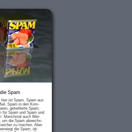
 die Spam
s hier ist Spam. Spam aus
Mail, Spam in den Kom­
aren, ge­twit­ter­te Spam,
 für Spam und Spam und
. Manch­mal auch Wer­
, um die Spam ab­wechs­
­reich­er zu mach­en. Aber
ber­wiegt die Spam, ob