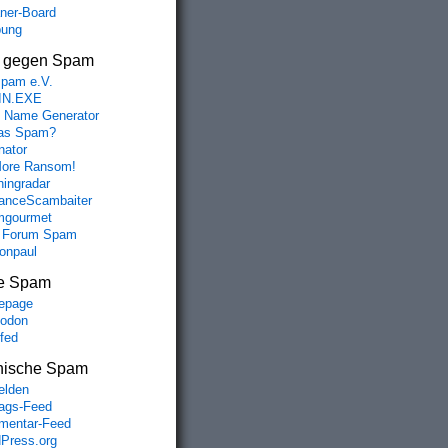
aner-Board
bung
s gegen Spam
spam e.V.
IN.EXE
 Name Generator
das Spam?
nator
ore Ransom!
hingradar
nceScambaiter
mgourmet
 Forum Spam
fonpaul
e Spam
epage
odon
lfed
nische Spam
lden
rags-Feed
entar-Feed
Press.org