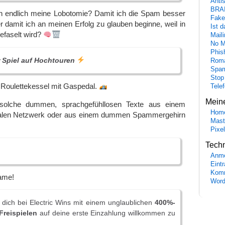
Anti
BRA
ich endlich meine Lobotomie? Damit ich die Spam besser
Fake
 damit ich an meinen Erfolg zu glauben beginne, weil in
Ist 
efaselt wird?
Maili
No M
Phis
r Spiel auf Hochtouren
Roma
Spa
Stop
n Roulettekessel mit Gaspedal.
Tele
Mein
solche dummen, sprachgefühllosen Texte aus einem
Hom
nalen Netzwerk oder aus einem dummen Spammergehirn
Mast
Pixe
Tech
Anme
Eint
Komm
ame!
Word
 dich bei Electric Wins mit einem unglaublichen
400%-
Freispielen
auf deine erste Einzahlung willkommen zu