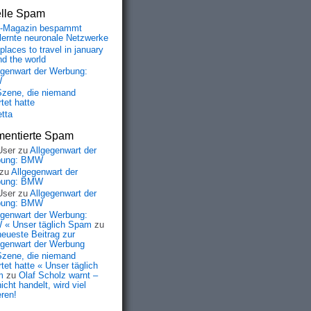
elle Spam
-Magazin bespammt
lernte neuronale Netzwerke
places to travel in january
nd the world
egenwart der Werbung:
W
Szene, die niemand
tet hatte
etta
entierte Spam
User
zu
Allgegenwart der
bung: BMW
zu
Allgegenwart der
bung: BMW
User
zu
Allgegenwart der
bung: BMW
egenwart der Werbung:
« Unser täglich Spam
zu
neueste Beitrag zur
egenwart der Werbung
Szene, die niemand
tet hatte « Unser täglich
m
zu
Olaf Scholz warnt –
icht handelt, wird viel
eren!