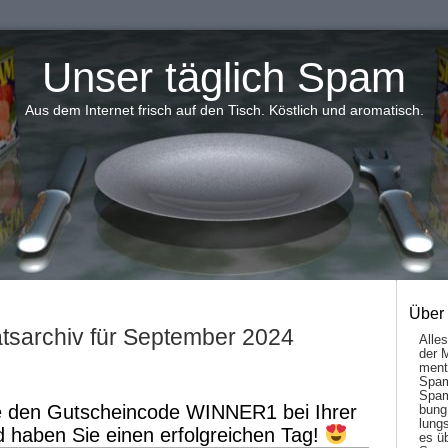
Unser täglich Spam
Aus dem Internet frisch auf den Tisch. Köstlich und aromatisch.
Über
tsarchiv für September 2024
Alle
der 
men­t
Spam
Spam
 den Gutscheincode WINNER1 bei Ihrer
bung
lungs
 haben Sie einen erfolgreichen Tag!
es ü