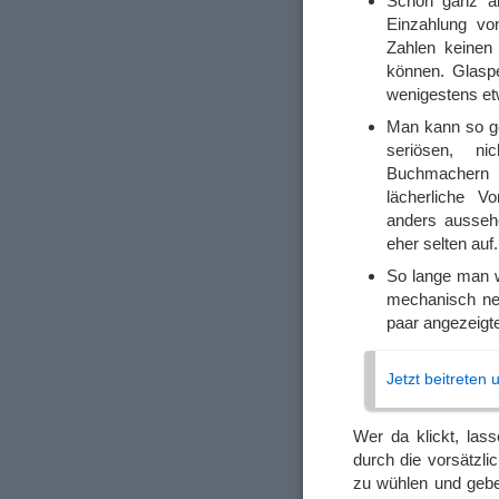
Schon ganz am
Einzahlung vo
Zahlen keinen
können. Glasp
wenigestens et
Man kann so ge
seriösen, n
Buchmachern n
lächerliche V
anders ausseh
eher selten auf.
So lange man w
mechanisch net
paar angezeigt
Jetzt beitreten
Wer da klickt, las
durch die vorsätzli
zu wühlen und gebe