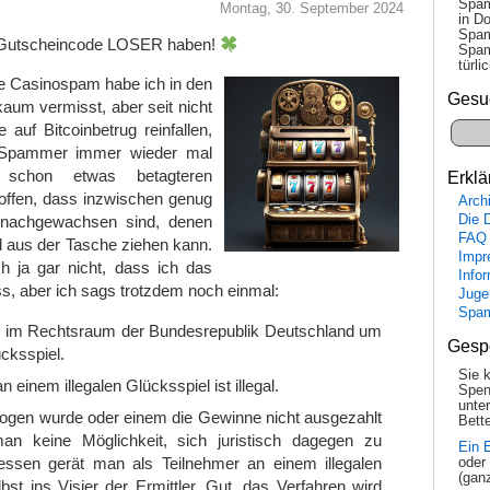
Spam
Montag, 30. September 2024
in Do
Spam
n Gutscheincode LOSER haben!
Spam
tür­l
 Casinospam habe ich in den
Gesu
kaum vermisst, aber seit nicht
 auf Bitcoinbetrug reinfallen,
 Spammer immer wieder mal
chon etwas betagteren
Erklä
offen, dass inzwischen genug
Arch
Die 
 nachgewachsen sind, denen
FAQ
 aus der Tasche ziehen kann.
Impr
ch ja gar nicht, dass ich das
Info
, aber ich sags trotzdem noch einmal:
Juge
Spa
h im Rechtsraum der Bundesrepublik Deutschland um
Gesp
ücksspiel.
Sie 
 einem illegalen Glücksspiel ist illegal.
Spen
unte
gen wurde oder einem die Gewinne nicht ausgezahlt
Bette
an keine Möglichkeit, sich juristisch dagegen zu
Ein 
essen gerät man als Teilnehmer an einem illegalen
oder
(gan
bst ins Visier der Ermittler. Gut, das Verfahren wird