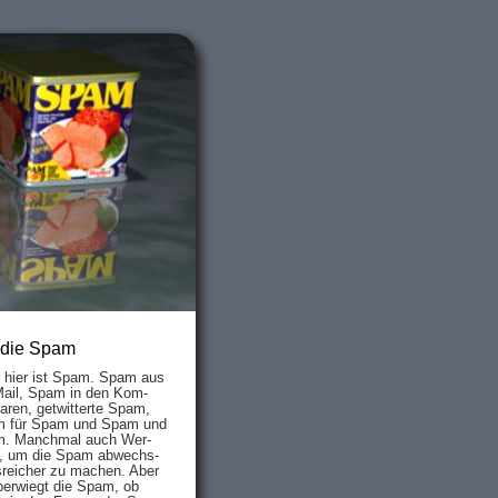
 die Spam
s hier ist Spam. Spam aus
Mail, Spam in den Kom­
aren, ge­twit­ter­te Spam,
 für Spam und Spam und
. Manch­mal auch Wer­
, um die Spam ab­wechs­
­reich­er zu mach­en. Aber
ber­wiegt die Spam, ob