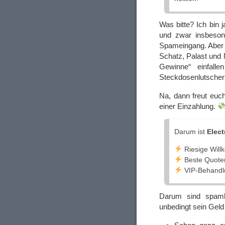
Was bitte? Ich bin
und zwar insbeson
Spameingang. Aber n
Schatz, Palast und 
Gewinne“ einfall
Steckdosenlutsche
Na, dann freut euc
einer Einzahlung.
Darum ist
Elect
Riesige Wil
Beste Quoten
VIP-Behandlu
Darum sind spamb
unbedingt sein Gel