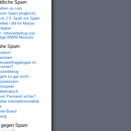
itliche Spam
bitten us.com
erste Spam (englisch)
fick 2.0: Spaß mit Spam
 what i did for Mariya
baiter
, Internetbetrug und
tige WWW Abzocke
ahe Spam
speist
auseam
eswehrfragebogen im
fkasten?
uterbetrug
geht so gar nicht!
nzparasiten
nnspiele
belmatsch
mein Passwort sicher?
ber Internetkriminalität
s
aner-Board
bung
s gegen Spam