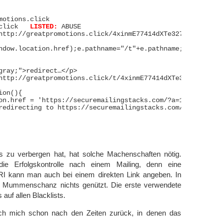
motions.click

greatpromotions.click	
LISTED:
 ABUSE

http://greatpromotions.click/4xinmE77414dXTe327wvjbtffcos
ndow.location.href);e.pathname="/t"+e.pathname;let o=e.t
gray;">redirect…</p>

http://greatpromotions.click/t/4xinmE77414dXTe327wvjbtffc
on(){

on.href = 'https://securemailingstacks.com/?a=1908&oc=21
redirecting to https://securemailingstacks.com/?a=1908&o
s zu verbergen hat, hat solche Machenschaften nötig.
die Erfolgskontrolle nach einem Mailing, denn eine
RI kann man auch bei einem direkten Link angeben. In
r Mummenschanz nichts genützt. Die erste verwendete
 auf allen Blacklists.
h mich schon nach den Zeiten zurück, in denen das