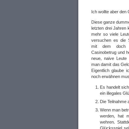
Ich wollte aber de
Diese ganze dumme
letzten drei Jahren 
mehr so viele Leute
versuchen es die
mit dem doch s
Casinobetrug und h
neue, naive Leute
man damit das Geld
Eigentlich glaube i
noch erwähnen muss
Es handelt sic
ein illegales Gl
Die Teilnahme an
Wenn man betro
werden, hat m
wehren. Stattd
Glücksspiel sel