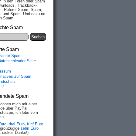
 in den Fo­ren oder Spam
wn­loads, Track­back-
, Re­fe­rer-Spam, Spam,
 und Spam. Und da­zu na­
ich Spam.
chte Spam
rte Spam
ivierte Spam
Datenschleuder-Seite
essum
rmatives zur Spam
ndschutz
m?
endete Spam
können mich mit einer
de über PayPal
rstützen, ich lebe vom
ln:
Euro
,
drei Euro
,
fünf Euro
 großzügige
zehn Euro
z dickes Danke!)