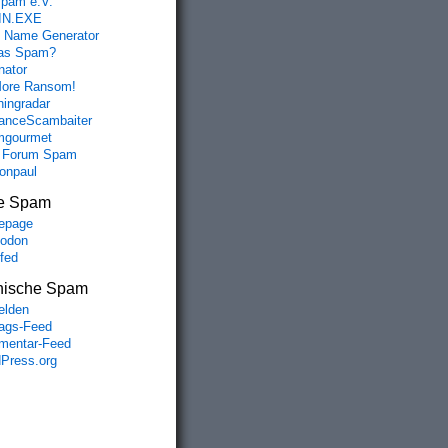
spam e.V.
IN.EXE
 Name Generator
das Spam?
nator
ore Ransom!
hingradar
nceScambaiter
mgourmet
 Forum Spam
fonpaul
e Spam
epage
odon
lfed
nische Spam
lden
rags-Feed
entar-Feed
Press.org