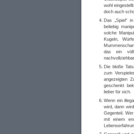
wohl eingestel
doch auch scho
Das „Spiel“ i
beliebig manip
solche Manipu
Kugeln, Würfe
Mummenschanz
das ein völl
nachvollziehba
Die bloße Tats
zum Verspiele
angezeigten Z
geschenkt be
lieber für sich.
Wenn ein illeg
wird, dann wir
Gegenteil. Wer 
mit einem er
Lebenserfahrung