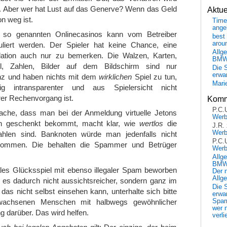
lt. Aber wer hat Lust auf das Generve? Wenn das Geld
Aktu
n weg ist.
Time
ange
n so genannten Onlinecasinos kann vom Betreiber
best 
arou
uliert werden. Der Spieler hat keine Chance, eine
Allg
lation auch nur zu bemerken. Die Walzen, Karten,
BM
l, Zahlen, Bilder auf dem Bildschirm sind nur
Die 
erwar
 und haben nichts mit dem
wirklichen
Spiel zu tun,
Mari
ig intransparenter und aus Spielersicht nicht
rer Rechenvorgang ist.
Komm
P.C.
ache, dass man bei der Anmeldung virtuelle Jetons
Wer
n geschenkt bekommt, macht klar, wie
wertlos
die
J.R.
Wer
ahlen sind. Banknoten würde man jedenfalls nicht
P.C.
kommen. Die behalten die Spammer und Betrüger
Wer
Allg
BMW 
ales Glücksspiel mit ebenso illegaler Spam beworben
Der 
Allg
d es dadurch nicht aussichtsreicher, sondern ganz im
Die 
das nicht selbst einsehen kann, unterhalte sich bitte
erwar
wachsenen Menschen mit halbwegs gewöhnlicher
Spa
wer n
 darüber. Das wird helfen.
verli