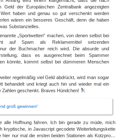
 Anfang wird einem klargemacht, dass die nach
n Geld der Europäischen Zentralbank angezeigten
 Wert haben und genau so gut verschenkt werden
erlen wären ein besseres Geschäft, denn die haben
was Substanzielles.
nannte „Sportwetten“ machen, von denen selbst bei
icht auf Spam als Reklamemittel setzenden
ur der Buchmacher reich wird. Die absurde und
orstellung, dass es ausgerechnet beim Spammer
en könnte, kommt selbst bei dümmeren Menschen
eiter regelmäßig viel Geld abdrückt, wird man sogar
t behandelt und kriegt auch hin und wieder mal ein
e Zahlen geschenkt. Braves Hündchen!
 und groß gewinnen!
se alle Hoffnung fahren. Ich bin gerade zu müde, mich
ch kryptische, in Javascript gecodete Weiterleitungskette
 hier nur mal die ersten beiden Stationen als Kotzpro…