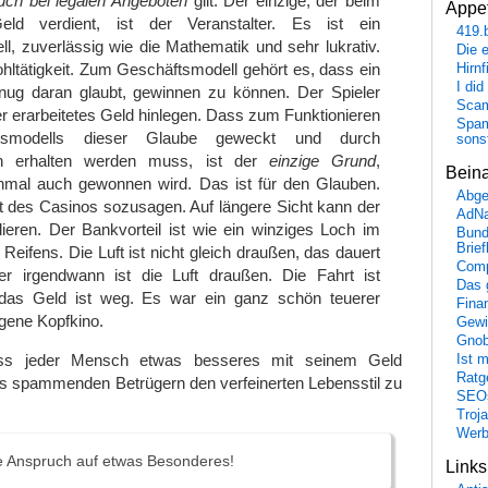
uch bei legalen Angeboten
gilt: Der einzige, der beim
Appet
eld verdient, ist der Veranstalter. Es ist ein
419.
l, zuverlässig wie die Mathematik und sehr lukrativ.
Die 
hltätigkeit. Zum Geschäftsmodell gehört es, dass ein
Hirn
I did
enug daran glaubt, gewinnen zu können. Der Spieler
Scam
ter erarbeitetes Geld hinlegen. Dass zum Funktionieren
Spam
tsmodells dieser Glaube geweckt und durch
sons
en erhalten werden muss, ist der
einzige Grund
,
Bein
mal auch gewonnen wird. Das ist für den Glauben.
Abge
des Casinos sozusagen. Auf längere Sicht kann der
AdN
lieren. Der Bankvorteil ist wie ein winziges Loch im
Bund
Brie
Reifens. Die Luft ist nicht gleich draußen, das dauert
Comp
er irgendwann ist die Luft draußen. Die Fahrt ist
Das 
das Geld ist weg. Es war ein ganz schön teuerer
Fina
eigene Kopfkino.
Gewi
Gnob
ass jeder Mensch etwas besseres mit seinem Geld
Ist 
Ratge
ls spammenden Betrügern den verfeinerten Lebensstil zu
SEO
Troj
Wer
e Anspruch auf etwas Besonderes!
Link