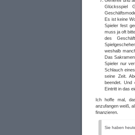
Generell und
a
Glücksspiel G
Geschäftsmodel
Es ist keine Wo
Spieler fest g
muss ja oft bit
des Geschäf
Spielgescheh
weshalb manch
Das Sakrament 
Spieler nur ver
Schlauch eines 
seine Zeit. Ab
beendet. Und 
Eintritt in das 
Ich hoffe mal, d
anzufangen weiß, a
finanzieren.
Sie haben heut