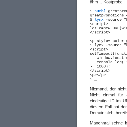
ähm… Kostprobe:
$ 
surbl
 greatpro
$ 
lynx
 -source "
<script>

let e=new URL(wi
</script>

<p style="color:
$ lynx -source "
<script>

setTimeout(functi
   window.locati
   console.log('
}, 1000);

</script>

<p></p>

Niemand, der nicht
Nicht einmal für 
eindeutige ID im U
diesem Fall hat de
Domain steht bereits
Manchmal sehne ic