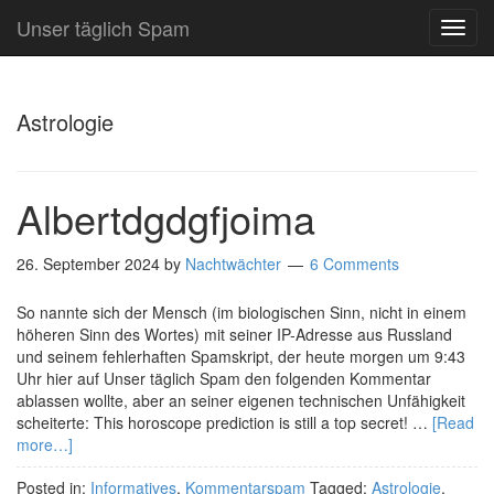
Unser täglich Spam
TOG
NAVI
Astrologie
Albertdgdgfjoima
26. September 2024
by
Nachtwächter
6 Comments
So nannte sich der Mensch (im biologischen Sinn, nicht in einem
höheren Sinn des Wortes) mit seiner IP-Adresse aus Russland
und seinem fehlerhaften Spamskript, der heute morgen um 9:43
Uhr hier auf Unser täglich Spam den folgenden Kommentar
ablassen wollte, aber an seiner eigenen technischen Unfähigkeit
scheiterte: This horoscope prediction is still a top secret! …
[Read
more…]
Posted in:
Informatives
,
Kommentarspam
Tagged:
Astrologie
,