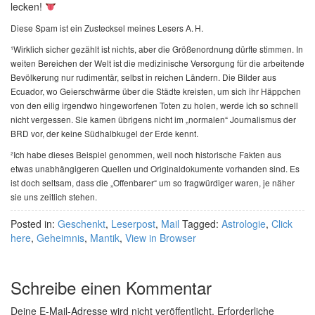
lecken!
Diese Spam ist ein Zustecksel meines Lesers A. H.
¹Wirklich sicher gezählt ist nichts, aber die Größenordnung dürfte stimmen. In
weiten Bereichen der Welt ist die medizinische Versorgung für die arbeitende
Bevölkerung nur rudimentär, selbst in reichen Ländern. Die Bilder aus
Ecuador, wo Geierschwärme über die Städte kreisten, um sich ihr Häppchen
von den eilig irgendwo hingeworfenen Toten zu holen, werde ich so schnell
nicht vergessen. Sie kamen übrigens nicht im „normalen“ Journalismus der
BRD vor, der keine Südhalbkugel der Erde kennt.
²Ich habe dieses Beispiel genommen, weil noch historische Fakten aus
etwas unabhängigeren Quellen und Originaldokumente vorhanden sind. Es
ist doch seltsam, dass die „Offenbarer“ um so fragwürdiger waren, je näher
sie uns zeitlich stehen.
Posted in:
Geschenkt
,
Leserpost
,
Mail
Tagged:
Astrologie
,
Click
here
,
Geheimnis
,
Mantik
,
View in Browser
Schreibe einen Kommentar
Deine E-Mail-Adresse wird nicht veröffentlicht.
Erforderliche