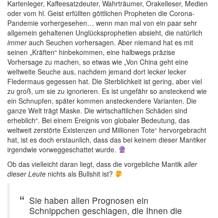
Kartenleger, Kaffeesatzdeuter, Wahrträumer, Orakelleser, Medien
oder vom hl. Geist erfüllten göttlichen Propheten die Corona-
Pandemie vorhergesehen… wenn man mal von ein paar sehr
allgemein gehaltenen Unglücksprophetien absieht, die natürlich
immer
auch Seuchen vorhersagen. Aber niemand hat es mit
seinen „Kräften“ hinbekommen, eine halbwegs präzise
Vorhersage zu machen, so etwas wie „Von China geht eine
weltweite Seuche aus, nachdem jemand dort lecker lecker
Fledermaus gegessen hat. Die Sterblichkeit ist gering, aber viel
zu groß, um sie zu ignorieren. Es ist ungefähr so ansteckend wie
ein Schnupfen, später kommen ansteckendere Varianten. Die
ganze Welt trägt Maske. Die wirtschaftlichen Schäden sind
erheblich“. Bei einem Ereignis von globaler Bedeutung, das
weltweit zerstörte Existenzen und Millionen Tote¹ hervorgebracht
hat, ist es doch erstaunlich, dass das bei keinem dieser Mantiker
irgendwie vorweggeschattet wurde.
Ob das vielleicht daran liegt, dass die vorgebliche Mantik
aller
dieser Leute
nichts als Bullshit ist?
Sie haben allen Prognosen ein
Schnippchen geschlagen, die Ihnen die