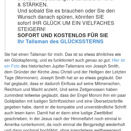
& STÄRKEN.
Und sobald Sie es brauchen oder Sie den
Wunsch danach spüren, könnten SIE
sofort IHR GLÜCK UM EIN VIELFACHES
STEIGERN!
SOFORT UND KOSTENLOS FÜR SIE
Ihr Talisman des GLÜCKSSTERNS
Sie hat einen Talisman für mich. Das ist so etwas ähnliches wie
ein Glückspfennig, und es funktioniert auch
genau so gut
.
Hier ist
ein Foto
des historischen Jupiter-Talismans von Joseph Smith,
dem Gründer der Kirche Jesu Christi und der Heiligen der Letzten
Tage (Mormonen). Joseph Smith hat an so etwas geglaubt. Der
hat geglaubt, dass er dadurch Einfluss auf seine Mitmenschen,
Reichtum und Macht anzieht. Und seine Zeitgenossen haben
zumindest teilweise geglaubt, dass der Engel Moroni ihm ein paar
Goldplatten mit lustigen Schriftzeichen und eine Übersetzerbrille
gegeben habe, damit er die kompakte und unverständliche Schrift
auch lesen kann. Damit hat er dann eine lustige Zweitbibel
geschrieben, in der Jesus nach der Himmelfahrt noch einmal in
Amerika runterkommt, da noch einmal die Bergpredigt wiederholt
und dann nochmal hochfährt, ohne irgendetwas weltbewegend