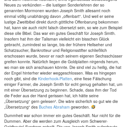
Neues zu verkünden – die lustigen Sonderlehren der so
genannten Mormonen wurden Joseph Smith allesamt noch
einmal völlig unabhängig davon „offenbart“. Und weil er seine
lustige Zweitbibel direkt durch göttliche Offenbarung bekommen
hat, kann sie auch nicht falsch übersetzt sein, so wie zum Beispiel
diese olle Bibel. Das war ein gutes Geschäft für Joseph Smith.
Insofern hat ihm der Talisman vielleicht ein bisschen Glück
gebracht, zumindest so lange, bis der frühere Hellseher und
Schatzsucher, Bankrotteur und Religionsstifter schließlich
erschossen wurde, bevor er nach seinem eigenen Sechsschüsser
greifen konnte. Natürlich liegen die Goldplatten nirgends herum,
wo man sie sich anschauen könnte. Die sind viel zu heilig, die hat
der Engel hinterher wieder weggeschlossen. Was es hingegen
noch gibt, sind die
Kinderhook-Platten
, eine fiese Fälschung
einiger Farmer, die Joseph Smith für echt genug gehalten hat, um
mit einer Übersetzung zu beginnen. Schade, dass ihm der Tod
die Feder aus der Hand gerissen hat, ich hätte seine
„Übersetzung“ gern gelesen². Die wäre sicherlich so gut wie die
„Übersetzung“ des
Buches Abraham
geworden.
Dummheit war schon immer ein gutes Geschäft. Nur nicht für die
Dummen. Aber die werden zum Ausgleich vom Schwerer-
Geldbeutel-Syndrom geheilt. Die von Joseph Smith aufgebaute