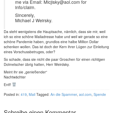
me via Email: Micjisky@aol.com for
info/claim.
Sincerely,
Michael J Weirsky.
Da steht wenigstens die Hauptsache, nämlich, dass sie mir, weil
ich so eine schöne Mailadresse habe und weil wir gerade so eine
schöne Pandemie haben, grundlos eine halbe Million Dollar
schenken wollen. Das ist doch der Kern ihrer Lügen zur Einleitung
eines Vorschussbetruges, oder?
So schade, dass sie nicht die paar Groschen für einen
richtigen
Dolmetscher übrig hatten, Herr
Weirdsky.
Meint ihr sie „genießender“
Nachtwächter
Entf!
Posted in:
419
,
Mail
Tagged:
An die Spammer
,
aol.com
,
Spende
Schreibe einen Kommentar