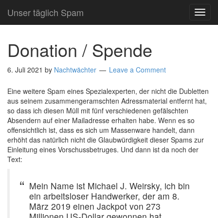
Unser täglich Spam
TOG
NAVI
Donation / Spende
6. Juli 2021
by
Nachtwächter
Leave a Comment
Eine weitere Spam eines Spezialexperten, der nicht die Dubletten
aus seinem zusammengeramschten Adressmaterial entfernt hat,
so dass ich diesen Müll mit fünf verschiedenen gefälschten
Absendern auf einer Mailadresse erhalten habe. Wenn es so
offensichtlich ist, dass es sich um Massenware handelt, dann
erhöht das natürlich nicht die Glaubwürdigkeit dieser Spams zur
Einleitung eines Vorschussbetruges. Und dann ist da noch der
Text:
Mein Name ist Michael J. Weirsky, ich bin
ein arbeitsloser Handwerker, der am 8.
März 2019 einen Jackpot von 273
Millionen US-Dollar gewonnen hat.