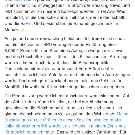
Thema mehr. Es ist weggespült im Strom der Breaking News, und
jetzt schalten wir zu unserem Korrespondenten in Tel Aviv. Was
uns bleibt, ist die Deutsche Zang. Leihstunk, der Leiden schafft.
Und die BaFin. Und dieser ständige Bananengeschmack im
Munde.
Ach ja, und das Greenwashing bleibt uns. Ich freue mich schon
auf die jetzt von der SPD vorangetriebene Einführung einer
6.000 €
-Prämie für den Kauf eines Autos, so wegen der Umwelt
und des Geschäftsklimas… ähm… des Klimaschutzes. Allerdings
warte ich immer noch darauf, dass die Bundesrepublik
Deutschland mir mal ein paar tausend Euro Prämie dafür
auszahlt, dass ich kein Auto fahre und mir auch kein Auto zulegen
werde. Darf auch gern zweckgebunden sein, das Geld, so für
Mobilität, Umwelt und Klima. Ich kriege das schon ausgegeben.
Die Plenarsitzung werde ich mir anschauen, wenn sie kommt. Auf
den Anblick der grünen Fraktion, die bei der Abstimmung
geschlossen die Pfötchen hebt, freue ich mich jetzt schon. Ich
glaube, die schneiden noch viel zu gut bei den Wahlen ab.
Meine
Erwartungen an die Grünen in dieser Koalition sind jedenfalls
vollumfänglicher erfüllt worden, als ich das in meinem Zynismus
für möglich gehalten hätte
. Das wird ein lustiger Wahlkampf. Für