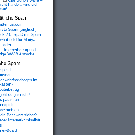
m
zu
Olaf Scholz warnt –
icht handelt, wird viel
eren!
itliche Spam
bitten us.com
erste Spam (englisch)
fick 2.0: Spaß mit Spam
 what i did for Mariya
baiter
, Internetbetrug und
tige WWW Abzocke
ahe Spam
speist
auseam
eswehrfragebogen im
fkasten?
uterbetrug
geht so gar nicht!
nzparasiten
nnspiele
belmatsch
mein Passwort sicher?
ber Internetkriminalität
s
aner-Board