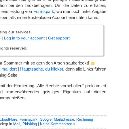
hon bei den Trickbetrügern. Um die Daten zu erhalten,
ienstleistung von
Formspark
, wo man sich unter Angabe
ebenfalls einen kostenlosen Account einrichten kann.
sing our services,
e
|
Log in to your account
|
Get support
rights reserved.
ihr Spammer mir so gern den Arsch sauberleckt!
k mal dort
|
Hauptsache, du klickst
, denn alle Links führen
hing-Seite
t der Firmierung „Alle Rechte vorbehalten“ proklamiert
nd immerwährendes geistiges Eigentum auf diesen
Spamgenießers.
CloudFlare
,
Formspark
,
Google
,
Mailadresse
,
Rechnung
elegt in
Mail
,
Phishing
|
Keine Kommentare »