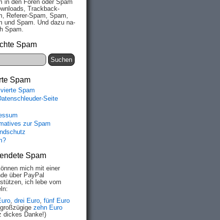
 in den Fo­ren oder Spam
wn­loads, Track­back-
, Re­fe­rer-Spam, Spam,
 und Spam. Und da­zu na­
ich Spam.
chte Spam
rte Spam
ivierte Spam
Datenschleuder-Seite
essum
rmatives zur Spam
ndschutz
m?
endete Spam
können mich mit einer
de über PayPal
rstützen, ich lebe vom
ln:
Euro
,
drei Euro
,
fünf Euro
 großzügige
zehn Euro
z dickes Danke!)