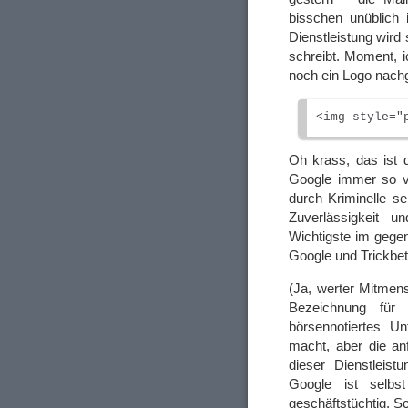
bisschen unüblich 
Dienstleistung wird 
schreibt. Moment, i
noch ein Logo nachg
Oh krass, das ist
Google immer so vi
durch Kriminelle se
Zuverlässigkeit u
Wichtigste im gege
Google und Trickbe
(Ja, werter Mitmens
Bezeichnung für 
börsennotiertes U
macht, aber die a
dieser Dienstleist
Google ist selbs
geschäftstüchtig. Sc