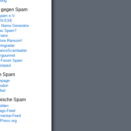
bung
s gegen Spam
spam e.V.
IN.EXE
 Name Generator
das Spam?
nator
ore Ransom!
hingradar
nceScambaiter
mgourmet
 Forum Spam
fonpaul
e Spam
epage
odon
lfed
nische Spam
lden
rags-Feed
entar-Feed
Press.org