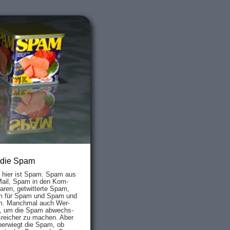
 die Spam
s hier ist Spam. Spam aus
Mail, Spam in den Kom­
aren, ge­twit­ter­te Spam,
 für Spam und Spam und
. Manch­mal auch Wer­
, um die Spam ab­wechs­
­reich­er zu mach­en. Aber
ber­wiegt die Spam, ob