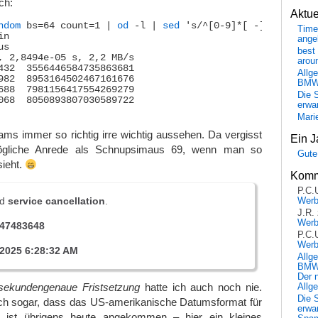
ch:
Aktu
ndom
 bs=64 count=1 | 
od
 -l | 
sed
 's/^[0-9]*[ -]*//' | 
tr
Time
n

ange
s

best 
, 2,8494e-05 s, 2,2 MB/s

arou
432  3556446584735863681

Allg
982  8953164502467161676

BM
688  7981156417554269279

Die 
068  8050893807030589722

erwar
Mari
ms immer so richtig irre wichtig aussehen. Da vergisst
Ein J
gliche Anrede als Schnupsimaus 69, wenn man so
Gute
ieht.
Komm
P.C.
id
service cancellation
.
Wer
J.R.
Wer
47483648
P.C.
Wer
/2025 6:28:32 AM
Allg
BMW 
Der 
sekundengenaue Fristsetzung
hatte ich auch noch nie.
Allg
Die 
ch sogar, dass das US-amerikanische Datumsformat für
erwar
l ist übrigens heute angekommen – hier ein kleines