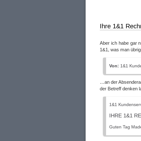
Ihre 1&1 Rec
Aber ich habe gar n
1&1, was man übri
Von:
1&1 Kunden
…an der Absenderadr
der Betreff denken l
1&1 Kundenser
IHRE 1&1 
Guten Tag Mad