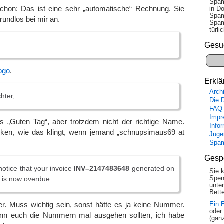
Spam
chon: Das ist eine sehr „automatische“ Rechnung. Sie
in Do
Spam
rundlos bei mir an.
Spam
tür­l
Gesu
ogo
.
Erklä
Arch
hter,
Die 
FAQ
Impr
s „Guten Tag“, aber trotzdem nicht der richtige Name.
Info
ken, wie das klingt, wenn jemand „schnupsimaus69 at
Juge
Spa
Gesp
 notice that your invoice
INV–2147483648
generated on
Sie 
is now overdue.
Spen
unte
Bette
er. Muss wichtig sein, sonst hätte es ja keine Nummer.
Ein 
oder
nn euch die Nummern mal ausgehen sollten, ich habe
(gan