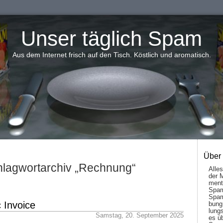
Unser täglich Spam
Aus dem Internet frisch auf den Tisch. Köstlich und aromatisch.
Über
lagwortarchiv „Rechnung“
Alle
der 
men­t
Spam
Spam
 Invoice
bung
lungs
Samstag, 20. September 2025
es ü