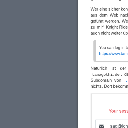
Wer eine sicher konf
aus dem Web nachläd
geführt werden. We
zu mir“ Knight Rid
auch nicht weiter ü
You can log in t
https://www.ta
Natürlich ist de
, d
tamagothi.de
Subdomain von
t
nichts. Dort bekom