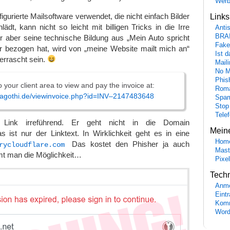
Wer
igurierte Mailsoftware verwendet, die nicht einfach Bilder
Link
t, kann nicht so leicht mit billigen Tricks in die Irre
Anti
BRA
r aber seine technische Bildung aus „Mein Auto spricht
Fake
er bezogen hat, wird von „meine Website mailt mich an“
Ist 
berrascht sein.
Maili
No M
Phis
o your client area to view and pay the invoice at:
Roma
magothi.de/viewinvoice.php?id=INV–2147483648
Spa
Stop
Tele
r Link irreführend. Er geht nicht in die Domain
Mein
as ist nur der Linktext. In Wirklichkeit geht es in eine
Hom
Das kostet den Phisher ja auch
rycloudflare.com
Mast
mt man die Möglichkeit…
Pixe
Tech
Anme
Eint
Komm
Word