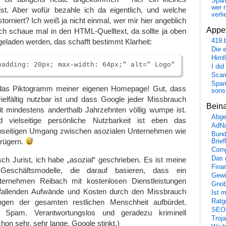
Spa
wer n
ist. Aber wofür bezahle ich da eigentlich, und welche
verli
storniert? Ich weiß ja nicht einmal, wer mir hier angeblich
Appet
ch schaue mal in den HTML-Quelltext, da sollte ja oben
419.
eladen werden, das schafft bestimmt Klarheit:
Die 
Hirn
I did
Scam
Spam
 das Piktogramm meiner eigenen Homepage! Gut, dass
sons
elfältig nutzbar ist und dass Google jeder Missbrauch
Bein
it mindestens anderthalb Jahrzehnten völlig wumpe ist.
Abge
nd vielseitige persönliche Nutzbarkeit ist eben das
AdN
nseitigen Umgang zwischen asozialen Unternehmen wie
Bund
trügern.
Brie
Comp
Das 
ch Jurist, ich habe „asozial“ geschrieben. Es ist meine
Fina
Geschäftsmodelle, die darauf basieren, dass ein
Gewi
nternehmen Reibach mit kostenlosen Dienstleistungen
Gnob
nfallenden Aufwände und Kosten durch den Missbrauch
Ist 
Ratge
ungen der gesamten restlichen Menschheit aufbürdet.
SEO
t Spam. Verantwortungslos und geradezu kriminell
Troj
hon sehr, sehr lange. Google stinkt.)