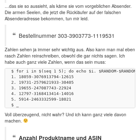
…das sie so aussieht, als käme sie vom vorgeblichen Absender.
Die armen Seelen, die jetzt die Rückläufer auf der falschen
Absenderadresse bekommen, tun mir leid.
Bestellnummer 303-3903773-1119531
Zahlen sehen ja immer sehr wichtig aus. Also kann man mal eben
rasch Zahlen reinschreiben, obwohl die gar nichts sagen. Ich
habe auch ganz viele Zahlen, wenn das sein muss:
$ for i in $(seq 1 5); do echo $i. $RANDOM-$RANDOM$R
1. 18059-3076913794-12615

2. 19731-2579621933-30405

3. 19655-247087743-22924

4. 12797-3168413414-14016

5. 5914-2463332599-18021

Voll überzeugend, nicht wahr? Und ich kann ganz viele davon
machen.
Anzahl Produktname und ASIN