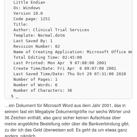
 Little Endian

 Os: Windows

 Version 10.0

 Code page: 1251

 Title:  

 Author: Clinical Trial Services

 Template: Normal.dotm

 Last Saved By: 1

 Revision Number: 82

 Name of Creating Application: Microsoft Office Word
 Total Editing Time: 02:45:00

 Last Printed: Mon Apr  9 07:08:00 2001

 Create Time/Date: Fri Apr  6 09:07:00 2001

 Last Saved Time/Date: Thu Oct 29 07:31:00 2020

 Number of Pages: 1

 Number of Words: 6

 Number of Characters: 36

…ein Dokument für Microsoft Word aus dem Jahr 2001, das in
seinem fast ein Megabyte Dokumentgröße nur sechs Wörter und
36 Zeichen enthält, also ganz sicher keinen Aufschluss über
meine angebliche Bestellung oder über die Bankverbindung gibt,
zu der ich das Geld überweisen soll. Es geht da um etwas ganz
anders, nämlich…