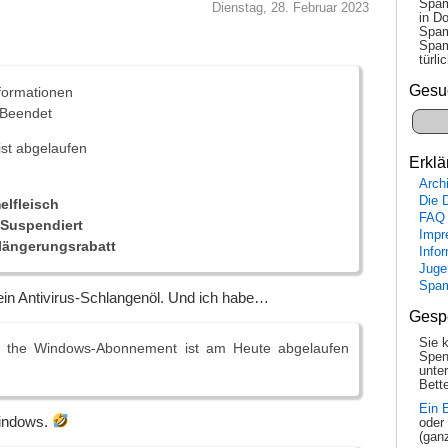
Spam
Dienstag, 28. Februar 2023
in Do
Spam
Spam
tür­l
Gesu
formationen
 Beendet
ist abgelaufen
Erklä
Arch
Die 
lfleisch
FAQ
Suspendiert
Impr
längerungsrabatt
Info
Juge
Spa
ein Antivirus-Schlangenöl. Und ich habe…
Gesp
Sie 
r the Windows-Abonnement ist am Heute abgelaufen
Spen
unte
Bette
Ein 
indows.
oder
(gan