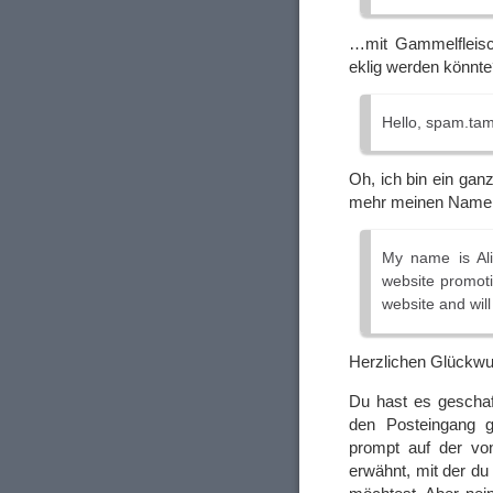
…mit Gammelfleisch
eklig werden könnt
Hello, spam.ta
Oh, ich bin ein ga
mehr meinen Namen
My name is Alic
website promoti
website and will
Herzlichen Glückwu
Du hast es geschaf
den Posteingang 
prompt auf der vo
erwähnt, mit der d