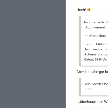
Huch!
Abonnement-In
! Abonnement :
Ihr Virenschutz 
Konto ID
46089
Benutzer
gamme
Sicherer Status
Rabatt
89% Ver
Aber ich habe gar k
Dein McAfeefo
00:00 . .
…überhaupt kein W