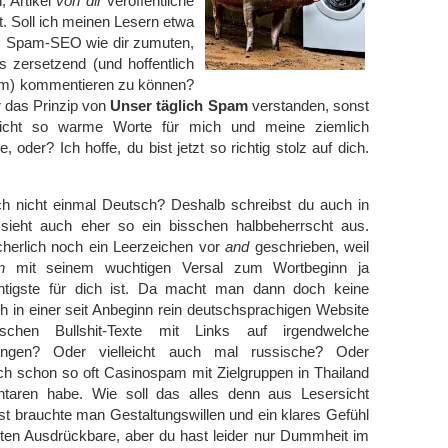
, Artikel
von dir
veröffentliche
t. Soll ich meinen Lesern etwa
 Spam-SEO wie dir zumuten,
s zersetzend (und hoffentlich
sam) kommentieren zu können?
 das Prinzip von
Unser täglich Spam
verstanden, sonst
nicht so warme Worte für mich und meine ziemlich
 oder? Ich hoffe, du bist jetzt so richtig stolz auf dich.
h nicht einmal Deutsch? Deshalb schreibst du auch in
sieht auch eher so ein bisschen halbbeherrscht aus.
cherlich noch ein Leerzeichen vor
and
geschrieben, weil
n
mit seinem wuchtigen Versal zum Wortbeginn ja
htigste für dich ist. Da macht man dann doch keine
ich in einer seit Anbeginn rein deutschsprachigen Website
schen Bullshit-Texte mit Links auf irgendwelche
ringen? Oder vielleicht auch mal russische? Oder
 ich schon so oft Casinospam mit Zielgruppen in Thailand
aren habe. Wie soll das alles denn aus Lesersicht
t brauchte man Gestaltungswillen und ein klares Gefühl
rten Ausdrückbare, aber du hast leider nur Dummheit im