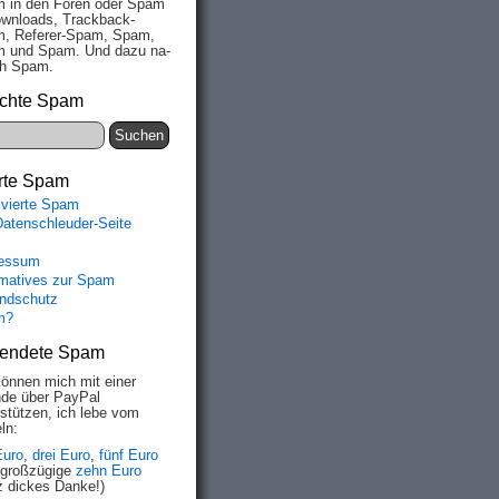
 in den Fo­ren oder Spam
wn­loads, Track­back-
, Re­fe­rer-Spam, Spam,
 und Spam. Und da­zu na­
ich Spam.
chte Spam
rte Spam
ivierte Spam
Datenschleuder-Seite
essum
rmatives zur Spam
ndschutz
m?
endete Spam
können mich mit einer
de über PayPal
rstützen, ich lebe vom
ln:
Euro
,
drei Euro
,
fünf Euro
 großzügige
zehn Euro
z dickes Danke!)