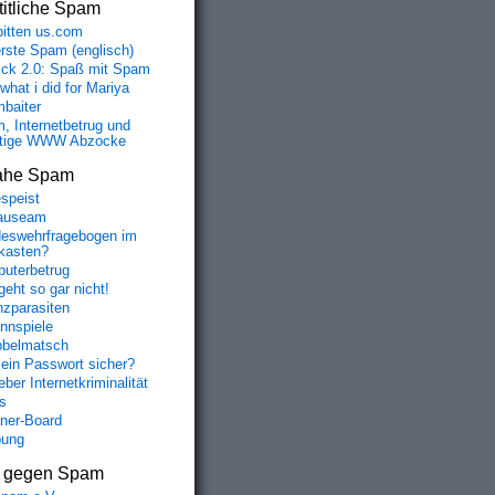
itliche Spam
bitten us.com
erste Spam (englisch)
fick 2.0: Spaß mit Spam
 what i did for Mariya
baiter
, Internetbetrug und
tige WWW Abzocke
ahe Spam
speist
auseam
eswehrfragebogen im
fkasten?
uterbetrug
geht so gar nicht!
nzparasiten
nnspiele
belmatsch
mein Passwort sicher?
ber Internetkriminalität
s
aner-Board
bung
s gegen Spam