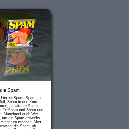
 die Spam
s hier ist Spam. Spam aus
Mail, Spam in den Kom­
aren, ge­twit­ter­te Spam,
 für Spam und Spam und
. Manch­mal auch Wer­
, um die Spam ab­wechs­
­reich­er zu mach­en. Aber
ber­wiegt die Spam, ob