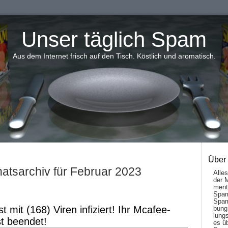
Unser täglich Spam
Aus dem Internet frisch auf den Tisch. Köstlich und aromatisch.
Über
atsarchiv für Februar 2023
Alle
der 
men­t
Spam
Spam
t mit (168) Viren infiziert! Ihr Mcafee-
bung
lungs
t beendet!
es ü