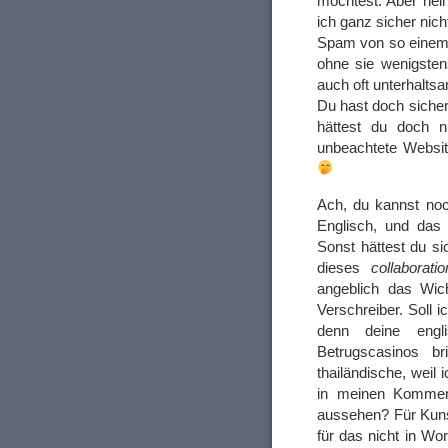
möchtest. Aber nein
ich ganz sicher nich
Spam von so einem
ohne sie wenigsten
auch oft unterhalt
Du hast doch sicher
hättest du doch 
unbeachtete Website,
Ach, du kannst noc
Englisch, und das 
Sonst hättest du si
dieses
collaboratio
angeblich das Wic
Verschreiber. Soll 
denn deine engli
Betrugscasinos b
thailändische, weil
in meinen Komment
aussehen? Für Kuns
für das nicht in Wo