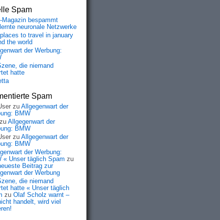
elle Spam
-Magazin bespammt
lernte neuronale Netzwerke
places to travel in january
nd the world
egenwart der Werbung:
W
Szene, die niemand
tet hatte
etta
entierte Spam
User
zu
Allgegenwart der
bung: BMW
zu
Allgegenwart der
bung: BMW
User
zu
Allgegenwart der
bung: BMW
egenwart der Werbung:
« Unser täglich Spam
zu
neueste Beitrag zur
egenwart der Werbung
Szene, die niemand
tet hatte « Unser täglich
m
zu
Olaf Scholz warnt –
icht handelt, wird viel
eren!