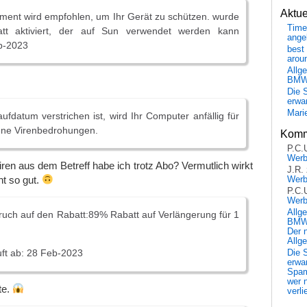
Aktu
ent wird empfohlen, um Ihr Gerät zu schützen. wurde
Time
att aktiviert, der auf Sun verwendet werden kann
ange
b-2023
best 
arou
Allg
BM
Die 
erwar
Mari
ufdatum verstrichen ist, wird Ihr Computer anfällig für
dene Virenbedrohungen.
Komm
P.C.
Wer
iren aus dem Betreff habe ich trotz Abo? Vermutlich wirkt
J.R.
t so gut.
Wer
P.C.
Wer
Allg
uch auf den Rabatt:89% Rabatt auf Verlängerung für 1
BMW 
Der 
Allg
ft ab: 28 Feb-2023
Die 
erwar
Spa
wer n
te.
verli