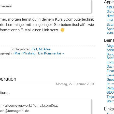
Appet
erneuern
419.
Die 
Hirn
r, morgen lernst du in deinem Kurs „Computertechnik
I did
erte Lemminge mit zu geringer Sterbebereitschaft“, wie
Scam
Spam
ormatierten E-Mail einen Link setzt.
sons
Bein
Abge
Schlagwörter:
Fail
,
McAfee
AdN
bgelegt in
Mail
,
Phishing
|
Ein Kommentar »
Bund
Brie
Comp
Das 
Fina
Gewi
peration
Gnob
Montag, 27. Februar 2023
Ist 
Ratge
ation…
SEO
Troj
Wer
er <alicemeyer.work@gmail.com&gz;
Link
sch@tamagothi.de