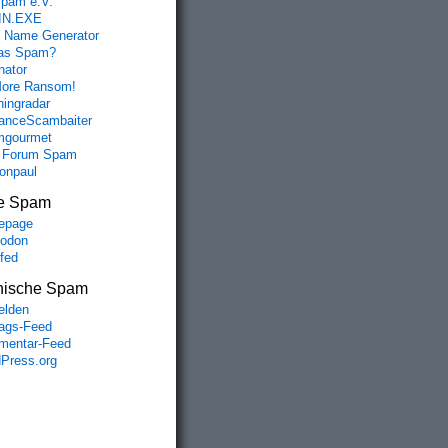
spam e.V.
IN.EXE
 Name Generator
das Spam?
nator
ore Ransom!
hingradar
nceScambaiter
mgourmet
 Forum Spam
fonpaul
e Spam
epage
odon
lfed
nische Spam
lden
rags-Feed
entar-Feed
Press.org