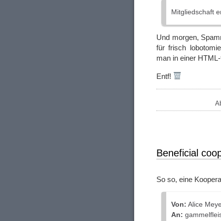
Mitgliedschaft 
Und morgen, Spamme
für frisch lobotomi
man in einer HTML-f
Entf!
A
Beneficial coo
So so, eine Kooper
Von:
Alice Mey
An:
gammelflei