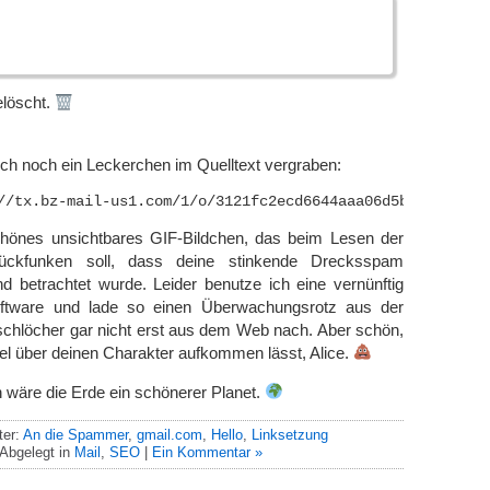
elöscht.
uch noch ein Leckerchen im Quelltext vergraben:
chönes unsichtbares GIF-Bildchen, das beim Lesen der
ckfunken soll, dass deine stinkende Drecksspam
 betrachtet wurde. Leider benutze ich eine vernünftig
software und lade so einen Überwachungsrotz aus der
rschlöcher gar nicht erst aus dem Web nach. Aber schön,
el über deinen Charakter aufkommen lässt, Alice.
 wäre die Erde ein schönerer Planet.
ter:
An die Spammer
,
gmail.com
,
Hello
,
Linksetzung
Abgelegt in
Mail
,
SEO
|
Ein Kommentar »