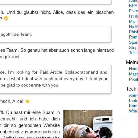
Anti
BRA
Fake
. Und du glaubst nicht, Alice, dass das ein bisschen
Ist 
e?
Maili
No M
Phis
magothi.de Team.
Roma
Spa
Stop
nzes Team. So genau hat aber auch schon lange niemand
Tele
 gekannt.
Mein
Hom
e, I‘m looking for Paid Article Collaborationand and
Mast
on is what I deal with each and every day. I liked your
Pixe
 be glad to cooperate with you.
Tech
Anme
nsch, Alice!
Eint
Komm
Word
ft. Du hast mir eine Spam in
gemacht, und ich habe dich
n dir so gemochten Website
u unbedingt zusammenarbeiten