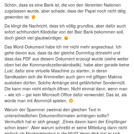
Schön, dass es eine Bank ist, die von den Vereinten Nationen
zugelassen wurde, aber schade, dass der Papst noch nicht tätig
geworden ist.
Da klingt die Nachricht, dass ich völlig grundlos, aber dafür auch
sofort achthundert Kilodollar von der Bsic Bank bekommen soll,
doch gleich viel glaubwürdiger.
Das Word-Dokument habe ich mir nicht mehr angeschaut. Ich
gehe davon aus, dass da der gleiche Dummfug drinsteht und
dass das PDF aus diesem Dokument erzeugt wurde (siehe weiter
oben bei der Kommandozeilenakrobatik), habe aber gerade
keine
Lust
, dafür eine virtuelle Maschine zu starten, in deren
Sandkasten sich die Kriminellen auch gern mit giftigen Makros
austoben dürfen. Solche Anhänge sind gefährlicher Sondermüll.
Die kann man nicht einfach öffnen. Nicht einmal dann, wenn man
– wie ich – gar kein Microsoft Office dafür verwendet. Das ist, als
würde man mit Atommüll spielen.
Warum der Spammer zweimal den gleichen Text in
unterschiedlichen Dokumentformaten anhängen sollte?
Vermutlich hat er sich gesagt: „Eines davon kann der Empfänger
schon lesen“. Aber warum schreibt er seine Mitteilung dann nicht
einfach als Nachrichtentext in die Mail? Vermutlich hat er sich