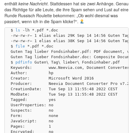
enthält
keine Nachricht
. Stattdessen hat sie zwei Anhänge. Genau
das Richtige für alle Leute, die ihre Spam sehen und Lust auf eine
Runde Russisch Roulette bekommen: „Ob wohl diesmal was
passiert, wenn ich in die Spam klicke?“.
$ 
ls
 -lh *.pdf *.doc

-rw-rw-r– 1 elias elias 29K Sep 14 14:56 Guten Tag l
-rw-rw-r– 1 elias elias 38K Sep 14 14:56 Guten Tag l
$ 
file
 *.pdf *.doc

Guten Tag lieber Fondsinhaber.pdf: PDF document, ver
Guten Tag lieber Fondsinhaber.doc: Composite Docume
$ 
pdfinfo
 Guten\ Tag\ lieber\ Fondsinhaber.pdf 

Keywords:       www.Neevia.com, Document Converter P
Author:         hp

Creator:        Microsoft Word 2016

Producer:       Neevia Document Converter Pro v7.2.0
CreationDate:   Tue Sep 13 11:55:48 2022 CEST

ModDate:        Tue Sep 13 11:55:48 2022 CEST

Tagged:         yes

UserProperties: no

Suspects:       no

Form:           none

JavaScript:     no

Pages:          1

Encrypted:      no
