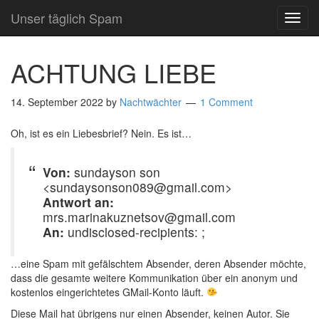
Unser täglich Spam
TOG
NAVI
ACHTUNG LIEBE
14. September 2022
by
Nachtwächter
1 Comment
Oh, ist es ein Liebesbrief? Nein. Es ist…
Von:
sundayson son
<sundaysonson089@gmail.com>
Antwort an:
mrs.marinakuznetsov@gmail.com
An:
undisclosed-recipients: ;
…eine Spam mit gefälschtem Absender, deren Absender möchte,
dass die gesamte weitere Kommunikation über ein anonym und
kostenlos eingerichtetes GMail-Konto läuft.
Diese Mail hat übrigens nur einen Absender, keinen Autor. Sie