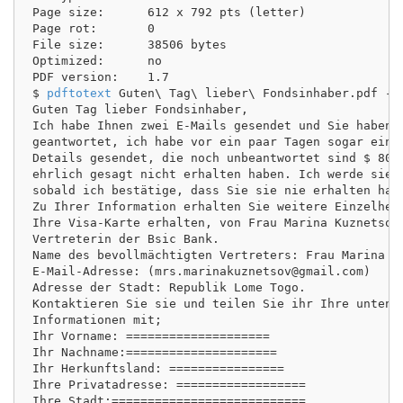
Page size:      612 x 792 pts (letter)

Page rot:       0

File size:      38506 bytes

Optimized:      no

PDF version:    1.7

$ 
pdftotext
 Guten\ Tag\ lieber\ Fondsinhaber.pdf -

Guten Tag lieber Fondsinhaber,

Ich habe Ihnen zwei E-Mails gesendet und Sie haben t
geantwortet, ich habe vor ein paar Tagen sogar eine 
Details gesendet, die noch unbeantwortet sind $ 800
ehrlich gesagt nicht erhalten haben. Ich werde sie j
sobald ich bestätige, dass Sie sie nie erhalten habe
Zu Ihrer Information erhalten Sie weitere Einzelheit
Ihre Visa-Karte erhalten, von Frau Marina Kuznetsova
Vertreterin der Bsic Bank.

Name des bevollmächtigten Vertreters: Frau Marina Ku
E-Mail-Adresse: (mrs.marinakuznetsov@gmail.com)

Adresse der Stadt: Republik Lome Togo.

Kontaktieren Sie sie und teilen Sie ihr Ihre unten a
Informationen mit;

Ihr Vorname: ====================

Ihr Nachname:=====================

Ihr Herkunftsland: ================

Ihre Privatadresse: ==================

Ihre Stadt:===========================
