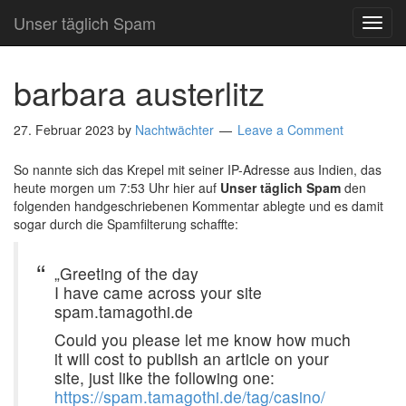
Unser täglich Spam
TOG
NAVI
barbara austerlitz
27. Februar 2023
by
Nachtwächter
Leave a Comment
So nannte sich das Krepel mit seiner IP-Adresse aus Indien, das
heute morgen um 7:53 Uhr hier auf
Unser täglich Spam
den
folgenden handgeschriebenen Kommentar ablegte und es damit
sogar durch die Spamfilterung schaffte:
„Greeting of the day
I have came across your site
spam.tamagothi.de
Could you please let me know how much
it will cost to publish an article on your
site, just like the following one:
https://spam.tamagothi.de/tag/casino/