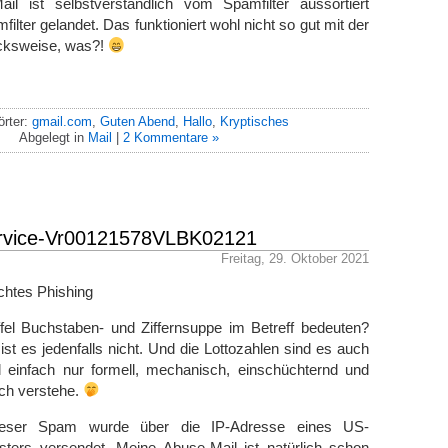
il ist selbstverständlich vom Spamfilter aussortiert
lter gelandet. Das funktioniert wohl nicht so gut mit der
cksweise, was?!
örter:
gmail.com
,
Guten Abend
,
Hallo
,
Kryptisches
Abgelegt in
Mail
|
2 Kommentare »
rvice-Vr00121578VLBK02121
Freitag, 29. Oktober 2021
echtes Phishing
ffel Buchstaben- und Ziffernsuppe im Betreff bedeuten?
t es jedenfalls nicht. Und die Lottozahlen sind es auch
ll einfach nur formell, mechanisch, einschüchternd und
Ich verstehe.
ieser Spam wurde über die IP-Adresse eines US-
ters versendet. Meine Abuse-Mail ist natürlich schon