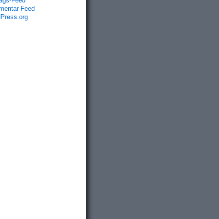
rags-Feed
entar-Feed
Press.org