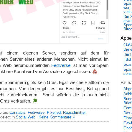
Spa
wer n
verli
Die 
erwar
Spa
Bitc
Appet
419.
Die 
 auf einem eigenen Server, sondern auf dem für
Hirn
fenen Server eines anderen Menschen. Nicht einmal im
I did
Scam
 im Web herumdümpelnden
Fediverse
ist man vor Spam
Spam
enkbare Kanal wird von Asozialen zugeschissen.
sons
en Spammern gibts kein Gras. Egal, welche Plattform die
Bein
lmachen. Von denen gibt es nur Beschiss, Betrug und
Abge
AdN
ht zurückbekommt. Sonst würden die ja auch nicht
Bund
Gras verkaufen.
Brie
Comp
rter:
Cannabis
,
Fediverse
,
Pixelfed
,
Rauschmittel
Das 
gelegt in
Social Web
|
Keine Kommentare »
Fina
Gewi
Gnob