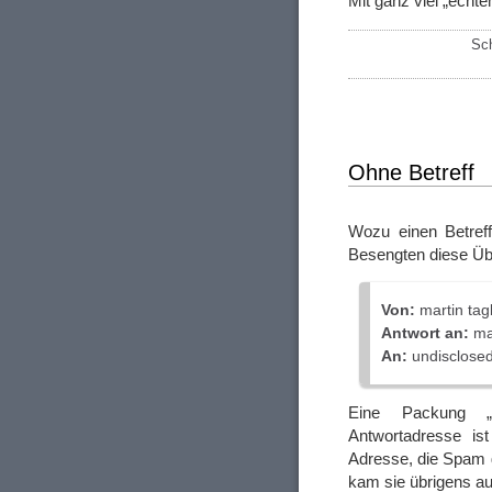
Mit ganz viel „echt
Sc
Ohne Betreff
Wozu einen Betreff
Besengten diese Üb
Von:
martin ta
Antwort an:
ma
An:
undisclosed-
Eine Packung „D
Antwortadresse is
Adresse, die Spam 
kam sie übrigens a