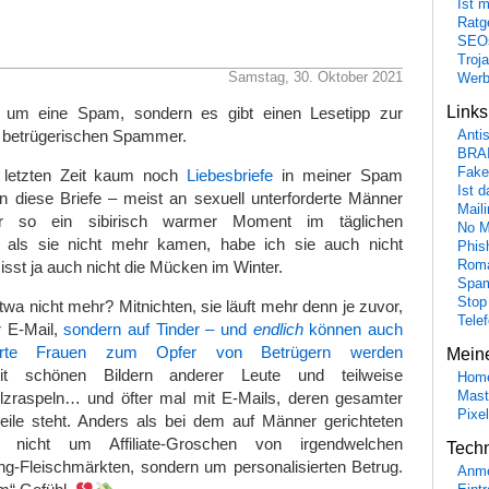
Ist 
Ratge
SEO
Troj
Samstag, 30. Oktober 2021
Wer
Link
t um eine Spam, sondern es gibt einen Lesetipp zur
r betrügerischen Spammer.
Anti
BRA
Fake
r letzten Zeit kaum noch
Liebesbriefe
in meiner Spam
Ist 
n diese Briefe – meist an sexuell unterforderte Männer
Maili
er so ein sibirisch warmer Moment im täglichen
No M
als sie nicht mehr kamen, habe ich sie auch nicht
Phis
Roma
sst ja auch nicht die Mücken im Winter.
Spa
Stop
wa nicht mehr? Mitnichten, sie läuft mehr denn je zuvor,
Tele
r E-Mail,
sondern auf Tinder – und
endlich
können auch
rderte Frauen zum Opfer von Betrügern werden
Mein
it schönen Bildern anderer Leute und teilweise
Hom
Mast
holzraspeln… und öfter mal mit E-Mails, deren gesamter
Pixe
zeile steht. Anders als bei dem auf Männer gerichteten
 nicht um Affiliate-Groschen von irgendwelchen
Tech
ng-Fleischmärkten, sondern um personalisierten Betrug.
Anme