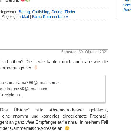
em“ Gefühl.
Eint
Komm
Word
hlagwörter:
Betrug
,
Catfishing
,
Dating
,
Tinder
Abgelegt in
Mail
|
Keine Kommentare »
Samstag, 30. Oktober 2021
 schreiben? Die Leute kaufen doch auch alle wie die
erraschungseier.
gba <amariama296@gmail.com>
rtintagba550@gmail.com
recipients: ;
as Übliche“ bitte. Absenderadresse gefälscht,
t eine anonym und kostenlos eingerichtete Freemail-
geht an
ganz viele
Empfänger auf einmal. In meinem Fall
uf der Gammelfleisch-Adresse an.