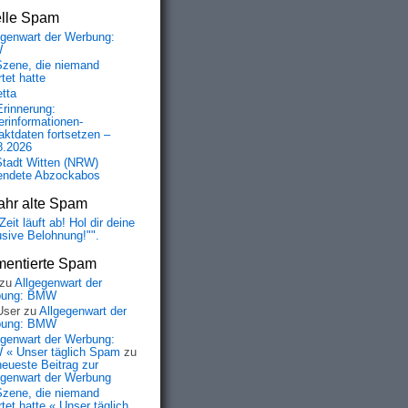
elle Spam
egenwart der Werbung:
W
Szene, die niemand
tet hatte
etta
Erinnerung:
erinformationen-
aktdaten fortsetzen –
8.2026
Stadt Witten (NRW)
endete Abzockabos
ahr alte Spam
Zeit läuft ab! Hol dir deine
usive Belohnung!"".
entierte Spam
zu
Allgegenwart der
bung: BMW
User
zu
Allgegenwart der
bung: BMW
egenwart der Werbung:
« Unser täglich Spam
zu
neueste Beitrag zur
egenwart der Werbung
Szene, die niemand
tet hatte « Unser täglich