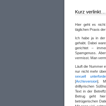
Kurz verlinkt…
Hier geht es nich
täglichen Praxis de
Ich habe ja in de
gehabt. Dabei ware
gerichtet – imm
Spamgenuss. Aber 
vermisst. Man vermi
Läuft die Nummer et
nur nicht mehr übe
sexuell unterfo
[
Archivversion
]. M
drilllyrischen Süß
Text in der Betreff
Betrug geht hier
betrügerischen Dati