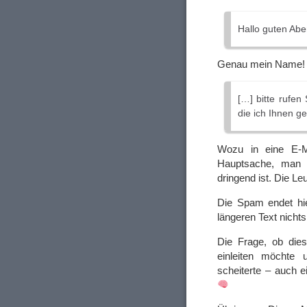
Hallo guten Abe
Genau mein Name
[…] bitte rufen
die ich Ihnen g
Wozu in eine E-M
Hauptsache, man s
dringend ist. Die L
Die Spam endet hie
längeren Text nicht
Die Frage, ob die
einleiten möchte 
scheiterte – auch e