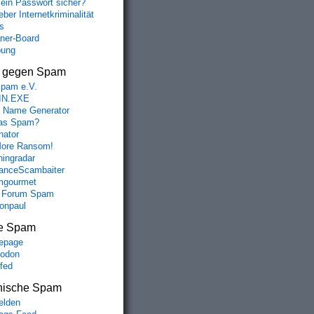
mein Passwort sicher?
ber Internetkriminalität
s
aner-Board
bung
s gegen Spam
spam e.V.
IN.EXE
 Name Generator
das Spam?
nator
ore Ransom!
hingradar
nceScambaiter
mgourmet
 Forum Spam
fonpaul
e Spam
epage
odon
lfed
nische Spam
lden