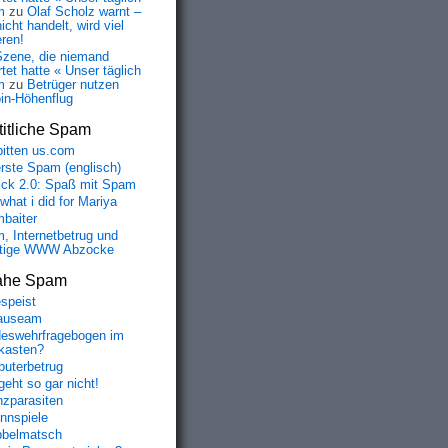
m
zu
Olaf Scholz warnt –
icht handelt, wird viel
eren!
Szene, die niemand
tet hatte « Unser täglich
m
zu
Betrüger nutzen
oin-Höhenflug
itliche Spam
bitten us.com
erste Spam (englisch)
fick 2.0: Spaß mit Spam
 what i did for Mariya
baiter
, Internetbetrug und
tige WWW Abzocke
ahe Spam
speist
auseam
eswehrfragebogen im
fkasten?
uterbetrug
geht so gar nicht!
nzparasiten
nnspiele
belmatsch