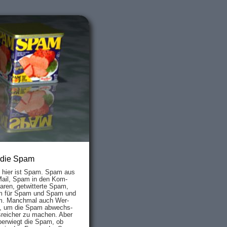
 die Spam
s hier ist Spam. Spam aus
Mail, Spam in den Kom­
aren, ge­twit­ter­te Spam,
 für Spam und Spam und
. Manch­mal auch Wer­
, um die Spam ab­wechs­
­reich­er zu mach­en. Aber
ber­wiegt die Spam, ob