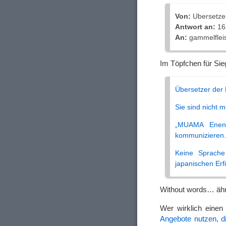
Von:
Ubersetze
Antwort an:
16
An:
gammelflei
Im Töpfchen für Sie
Übersetzer der
Sie sind nicht 
„MUAMA Enenc
kommunizieren.
Keine Sprache 
japanischen Erf
Without words
… äh
Wer wirklich einen
Angebote nutzen, 