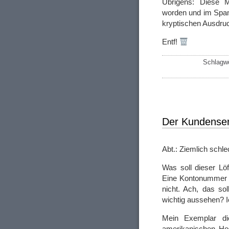
Übrigens: Diese Ma
worden und im Spamfi
kryptischen Ausdru
Entf!
Schlagw
Der Kundense
Abt.: Ziemlich schl
Was soll dieser Lö
Eine Kontonummer is
nicht. Ach, das so
wichtig aussehen? 
Mein Exemplar d
amerikanischen Hos