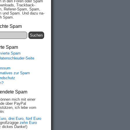
 in den Fo­ren oder Spam
wn­loads, Track­back-
, Re­fe­rer-Spam, Spam,
 und Spam. Und da­zu na­
ich Spam.
chte Spam
rte Spam
ivierte Spam
Datenschleuder-Seite
essum
rmatives zur Spam
ndschutz
m?
endete Spam
können mich mit einer
de über PayPal
rstützen, ich lebe vom
ln:
Euro
,
drei Euro
,
fünf Euro
 großzügige
zehn Euro
z dickes Danke!)