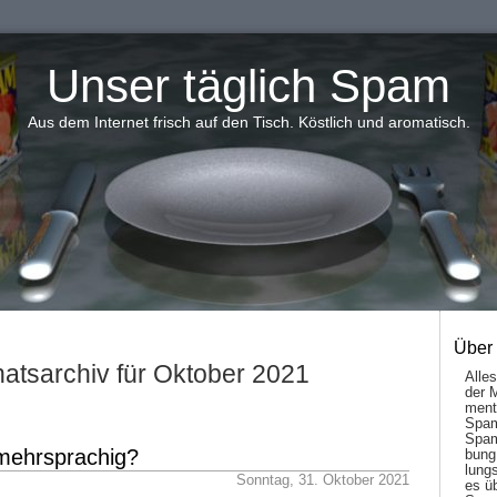
Unser täglich Spam
Aus dem Internet frisch auf den Tisch. Köstlich und aromatisch.
Über
atsarchiv für Oktober 2021
Alle
der 
men­t
Spam
Spam
 mehrsprachig?
bung
lungs
Sonntag, 31. Oktober 2021
es ü