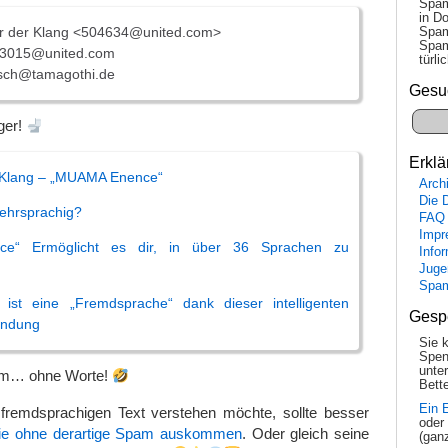
Spam
in Do
r der Klang <504634@united.com>
Spam
Spam
3015@united.com
tür­l
sch@tamagothi.de
Gesu
ger!
Erklä
 Klang – „MUAMA Enence“
Arch
Die 
mehrsprachig?
FAQ
Impr
e“ Ermöglicht es dir, in über 36 Sprachen zu
Info
Juge
Spa
ist eine „Fremdsprache“ dank dieser intelligenten
Gesp
indung
Sie 
Spen
unte
m… ohne Worte!
Bette
Ein 
 fremdsprachigen Text verstehen möchte, sollte besser
oder
die ohne derartige Spam auskommen
. Oder gleich seine
(gan