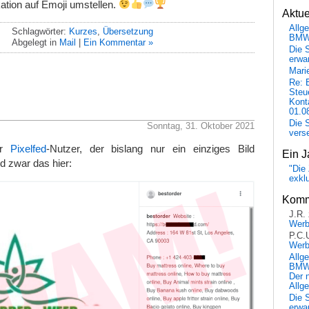
ion auf Emoji umstellen.
Aktu
Allg
Schlagwörter:
Kurzes
,
Übersetzung
BM
Abgelegt in
Mail
|
Ein Kommentar »
Die 
erwar
Mari
Re: 
Steu
Kont
01.0
Die 
Sonntag, 31. Oktober 2021
vers
er
Pixelfed
-Nutzer, der bislang nur ein einziges Bild
Ein J
d zwar das hier:
"Die 
exkl
Komm
J.R.
Wer
P.C.
Wer
Allg
BMW 
Der 
Allg
Die 
erwar