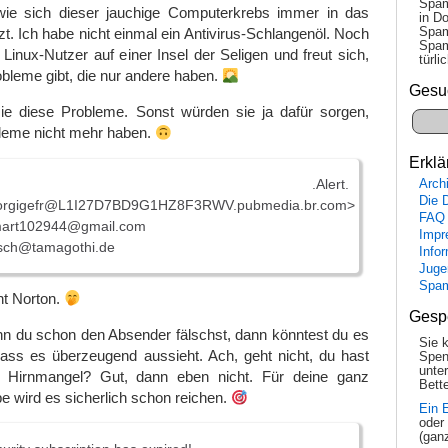
Spam
ie sich dieser jauchige Computerkrebs immer in das
in Do
Spam
zt. Ich habe nicht einmal ein Antivirus-Schlangenöl. Noch
Spam
Linux-Nutzer auf einer Insel der Seligen und freut sich,
tür­l
obleme gibt, die nur andere haben.
Gesu
sie diese Probleme. Sonst würden sie ja dafür sorgen,
bleme nicht mehr haben.
Erklä
Alert.
Arch
Die 
orgigefr@L1I27D7BD9G1HZ8F3RWV.pubmedia.br.com>
FAQ
art102944@gmail.com
Impr
sch@tamagothi.de
Info
Juge
Spa
ht Norton.
Gesp
 du schon den Absender fälschst, dann könntest du es
Sie 
ss es überzeugend aussieht. Ach, geht nicht, du hast
Spen
unte
 Hirnmangel? Gut, dann eben nicht. Für deine ganz
Bette
e wird es sicherlich schon reichen.
Ein 
oder
(gan