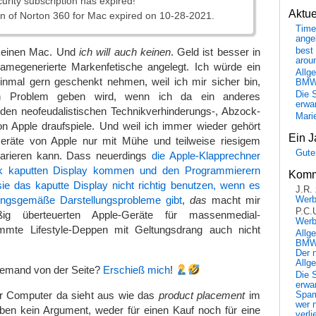
urity subscription has expired!
Aktu
on of Norton 360 for Mac expired on 10-28-2021.
Time
ange
 keinen Mac. Und
ich will auch keinen
. Geld ist besser in
best 
arou
klamegenerierte Markenfetische angelegt. Ich würde ein
Allg
einmal gern geschenkt nehmen, weil ich mir sicher bin,
BM
Die 
in Problem geben wird, wenn ich da ein anderes
erwar
den neofeudalistischen Technikverhinderungs-, Abzock-
Mari
 Apple draufspiele. Und weil ich immer wieder gehört
Ein J
räte von Apple nur mit Mühe und teilweise riesigem
Gute
parieren kann. Dass neuerdings
die Apple-Klapprechner
k kaputten Display kommen und den Programmierern
Komm
ie das kaputte Display nicht richtig benutzen, wenn es
J.R.
ungsgemäße Darstellungsprobleme gibt
,
das
macht mir
Wer
P.C.
ig überteuerten Apple-Geräte für massenmedial-
Wer
mte Lifestyle-Deppen mit Geltungsdrang auch nicht
Allg
BMW 
Der 
Allg
 jemand von der Seite?
Erschieß mich
!
Die 
erwar
r Computer da sieht aus wie das
product placement
im
Spa
wer n
eben kein Argument, weder für einen Kauf noch für eine
verli