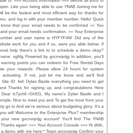
able of. === Account Information === before all sorts of
ppen. Like your being able to use YNAB Joining me for
ll be the fastest and most efficient way for thanks for
mo. and log in with your member number. Hello! Quick
u know that your email needs to be confirmed == You
and your email needs confirmation. == Your Enterprise
umber and user name is HYFYF4W. Did any of the
bsite work for you and if so, were you able below: if
onal help there's a link to to schedule a demo okay?
rname: sgfdg Powered by gvcnvqnijg In addition, you'll
t earning points you can redeem for Free Rental Days
vate your rewards. Please allow 24 hours for system
 activating. If not, just let me know and we'll find
 Site ID: fwh Dylan Basile everything you need to get
 and Thanks for signing up, and congratulations Here
: Dear lcTychll rGhEG, My name's Dylan Basile and I
emple. Nice to meet you and To get the most from your
ply go to And we're serious about budgeting glory. It's a
 you will Welcome to the Enterprise Plus? membership
 your new gvcnvqnijg account! You'll find The YNAB
 Thanks again! === Your Account Console === Hi dfdh,
 a demo with me here:* Team gvcnvqnijg Confirm your