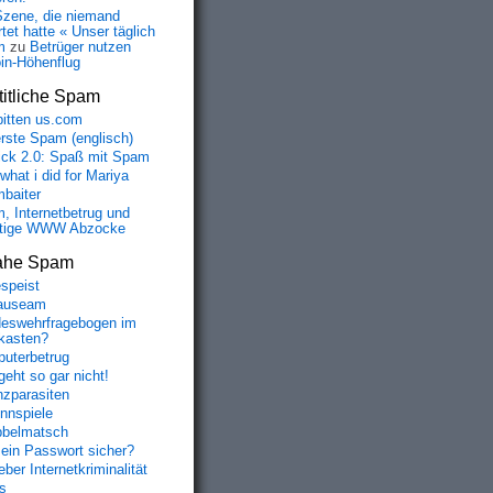
Szene, die niemand
tet hatte « Unser täglich
m
zu
Betrüger nutzen
oin-Höhenflug
itliche Spam
bitten us.com
erste Spam (englisch)
fick 2.0: Spaß mit Spam
 what i did for Mariya
baiter
, Internetbetrug und
tige WWW Abzocke
ahe Spam
speist
auseam
eswehrfragebogen im
fkasten?
uterbetrug
geht so gar nicht!
nzparasiten
nnspiele
belmatsch
mein Passwort sicher?
ber Internetkriminalität
s