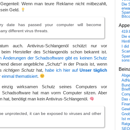
Gegenteil: Wenn man teure Reklame nicht mitbezahlt,
Die 
erwar
 sein Geld.
Spa
Bitc
iry date has passed your computer will become
Appet
any different virus threats.
419.
Die 
Hirn
tum auch. Antivirus-Schlangenöl schützt nur vor
I did
 beim Hersteller des Schlangenöls schon bekannt ist.
Scam
Spam
 Änderungen der Schadsoftware gibt es keinen Schutz
sons
hend dieser angebliche „Schutz“ in der Praxis ist, wenn
Bein
ls
richtigen Schutz
hat,
habe ich hier auf
Unser täglich
Abge
einmal thematisiert
.
AdN
Bund
einzig wirksamen Schutz seines Computers vor
Brie
 Schadsoftware hat man vorm Computer sitzen. Aber
Comp
 hat, benötigt man kein Antivirus-Schlangenöl.
Das 
Fina
Gewi
e unprotected, it can be exposed to viruses and other
Gnob
Ist 
Ratge
SEO