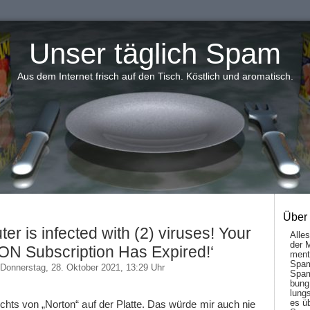
Unser täglich Spam
Aus dem Internet frisch auf den Tisch. Köstlich und aromatisch.
Über
er is infected with (2) viruses! Your
Alle
der 
 Subscription Has Expired!‘
men­t
Spam
Donnerstag, 28. Oktober 2021, 13:29 Uhr
Spam
bung
lungs
es ü
ichts von „Norton“ auf der Platte. Das würde mir auch nie