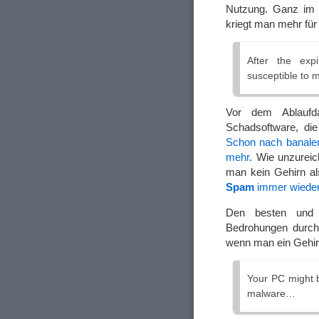
Nutzung. Ganz im 
kriegt man mehr für
After the exp
susceptible to m
Vor dem Ablaufda
Schadsoftware, die
Schon nach banalen
mehr
. Wie unzureic
man kein Gehirn a
Spam
immer wieder 
Den besten und 
Bedrohungen durch
wenn man ein Gehirn
Your PC might b
malware…