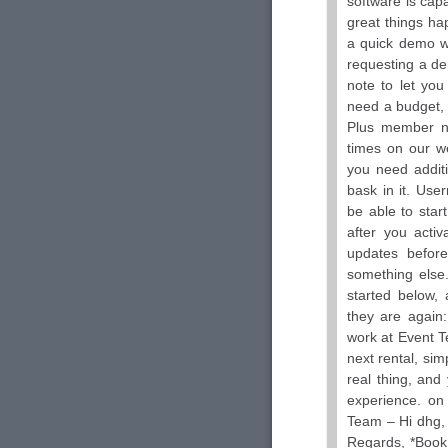
software is cap
great things ha
a quick demo wi
requesting a de
note to let yo
need a budget, 
Plus member n
times on our we
you need additi
bask in it. Use
be able to star
after you acti
updates before
something else.
started below,
they are again
work at Event T
next rental, sim
real thing, and
experience. on
Team – Hi dhg,
Regards, *Book