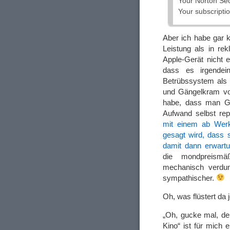
Your Norton Sec
Your subscripti
Aber ich habe gar
Leistung als in re
Apple-Gerät nicht 
dass es irgende
Betrübssystem als 
und Gängelkram von
habe, dass man Ge
Aufwand selbst re
mit einem ab Wer
gesagt wird, dass s
damit dann erwart
die mondpreismäß
mechanisch verdum
sympathischer.
Oh, was flüstert da
„Oh, gucke mal, de
Kino“ ist für mich 