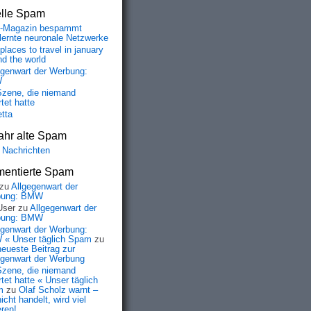
elle Spam
-Magazin bespammt
lernte neuronale Netzwerke
places to travel in january
nd the world
egenwart der Werbung:
W
Szene, die niemand
tet hatte
etta
ahr alte Spam
 Nachrichten
entierte Spam
zu
Allgegenwart der
bung: BMW
User
zu
Allgegenwart der
bung: BMW
egenwart der Werbung:
« Unser täglich Spam
zu
neueste Beitrag zur
egenwart der Werbung
Szene, die niemand
tet hatte « Unser täglich
m
zu
Olaf Scholz warnt –
icht handelt, wird viel
eren!