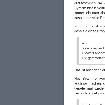
draufkommen, so w
System hinein verfil
immer lebt man als 
dass es so viele Pr
Vermutlich wollen 
dass sie diese Pro
Von:
.
<cksiqzfewzmd
Antwort an:
sm
An:
gammelflei
Das ist aber gar nic
Hey, Spammer, wenn
auch so machen, da
gerade mal wieder
besondere Zielgrupp