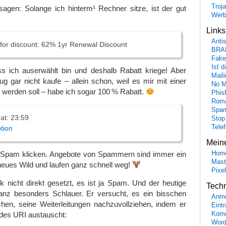
Troj
sagen: Solange ich hinterm¹ Rechner sitze, ist der gut
Wer
Link
Anti
e for discount: 62% 1yr Renewal Discount
BRA
Fake
Ist 
ass ich auserwählt bin und deshalb Rabatt kriege! Aber
Maili
g gar nicht kaufe – allein schon, weil es mir mit einer
No M
werden soll – habe ich sogar 100 % Rabatt.
Phis
Roma
Spa
 at: 23:59
Stop
Tele
tion
Mein
e Spam klicken. Angebote von Spammern sind immer ein
Hom
Mast
eues Wild und laufen ganz schnell weg!
Pixe
ink nicht direkt gesetzt, es ist ja Spam. Und der heutige
Tech
nz besonders Schlauer. Er versucht, es ein bisschen
Anme
hen, seine Weiterleitungen nachzuvollziehen, indem er
Eint
Komm
e des URI austauscht:
Word