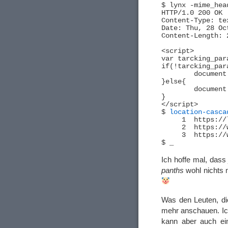
$ lynx -mime_hea
HTTP/1.0 200 OK

Content-Type: te
Date: Thu, 28 Oc
Content-Length: 2
<script>

var tarcking_par
if(!tarcking_para
	document.location.href = document.location.href.replace("/rd/", "/track/");

}else{

	document.location.href = '/track/'+tarcking_param;

}

</script>

$ 
location-casca
     1	https://liveginget.com/?a=1932&oc=13683&c=38931&m=3&s1=16&s2=1084-16471&s3=52346012-874517-2557

     2	https://www.fragransceo.com/2QK4WZ/3QMNFHR/?source_id=1932&sub2=219040129

     3	https://www.nicebluepanths.com/survey/31366/source=39-1932/subid=39&s1=39-1932&s2=5a8b1d5e86ba4b7b9abd146a1e01f48d/nrp=5a8b1d5e86ba4b7b9abd146a1e01f48d

Ich hoffe mal, dass
panths
wohl nichts 
Was den Leuten, die
mehr anschauen. Ic
kann aber auch ei