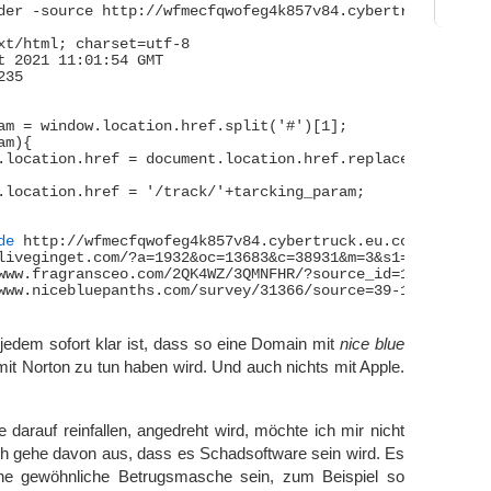
der -source http://wfmecfqwofeg4k857v84.cybertruck.eu.co
xt/html; charset=utf-8

t 2021 11:01:54 GMT

35

am = window.location.href.split('#')[1];

m){

de
 http://wfmecfqwofeg4k857v84.cybertruck.eu.com/track/c
 jedem sofort klar ist, dass so eine Domain mit
nice blue
mit Norton zu tun haben wird. Und auch nichts mit Apple.
 darauf reinfallen, angedreht wird, möchte ich mir nicht
h gehe davon aus, dass es Schadsoftware sein wird. Es
ne gewöhnliche Betrugsmasche sein, zum Beispiel so