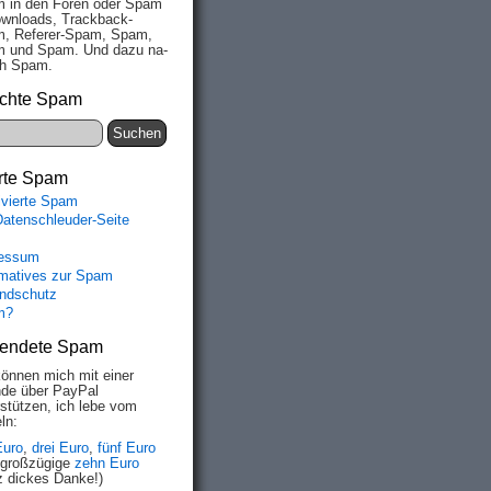
 in den Fo­ren oder Spam
wn­loads, Track­back-
, Re­fe­rer-Spam, Spam,
 und Spam. Und da­zu na­
ich Spam.
chte Spam
rte Spam
ivierte Spam
Datenschleuder-Seite
essum
rmatives zur Spam
ndschutz
m?
endete Spam
können mich mit einer
de über PayPal
rstützen, ich lebe vom
ln:
Euro
,
drei Euro
,
fünf Euro
 großzügige
zehn Euro
z dickes Danke!)