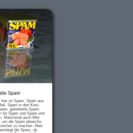
 die Spam
s hier ist Spam. Spam aus
Mail, Spam in den Kom­
aren, ge­twit­ter­te Spam,
 für Spam und Spam und
. Manch­mal auch Wer­
, um die Spam ab­wechs­
­reich­er zu mach­en. Aber
ber­wiegt die Spam, ob