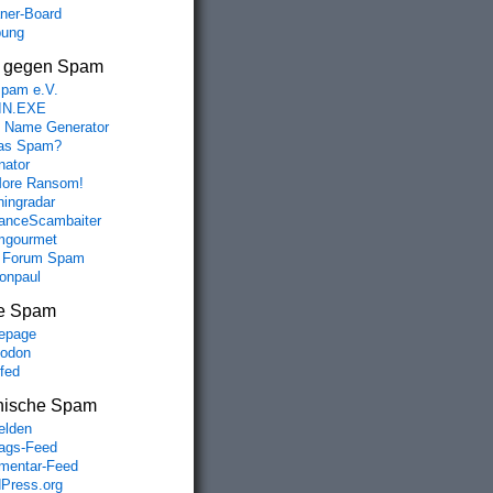
aner-Board
bung
s gegen Spam
spam e.V.
IN.EXE
 Name Generator
das Spam?
nator
ore Ransom!
hingradar
nceScambaiter
mgourmet
 Forum Spam
fonpaul
e Spam
epage
odon
lfed
nische Spam
lden
rags-Feed
entar-Feed
Press.org