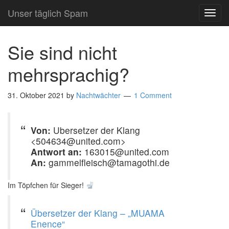
Unser täglich Spam
TOG
NAVI
Sie sind nicht
mehrsprachig?
31. Oktober 2021
by
Nachtwächter
1 Comment
Von:
Ubersetzer der Klang
<504634@united.com>
Antwort an:
163015@united.com
An:
gammelfleisch@tamagothi.de
Im Töpfchen für Sieger!
Übersetzer der Klang – „MUAMA
Enence“