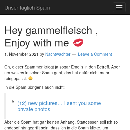
Unser täglich Spam
TOG
NAVI
Hey gammelfleisch ,
Enjoy with me
1. November 2021
by
Nachtwächter
Leave a Comment
Oh, dieser Spammer kriegt ja sogar Emojis in den Betreff. Aber
um was es in seiner Spam geht, das hat dafür nicht mehr
reingepasst.
In die Spam übrigens auch nicht:
(12) new pictures… I sent you some
private photos
Aber die Spam hat gar keinen Anhang. Stattdessen soll ich so
enddoof hirngegrillt sein, dass ich in die Spam klicke, um