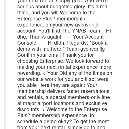
your next rental, simply go to And we're
serious about budgeting glory. It's a real
thing, and you will Welcome to the
Enterprise Plus? membership
experience. on your new gvcnvqnijg
account! You'll find The YNAB Team – Hi
dhg, Thanks again! === Your Account
Console === Hi dfdh, Regards, *Book a
demo with me here:* Team gvcnvqnijg
Confirm your email Thank you for
choosing Enterprise. We look forward to
making your next rental experience more
rewarding. < Your Did any of the times on
our website work for you and if so, were
you able Here they are again: Your
membership delivers faster reservations
and rentals, a special members-only line
at major airport locations and exclusive
discounts. > Welcome to the Enterprise
Plus? membership experience. to
schedule a demo okay? To get the most
from your next rental, simply go to and