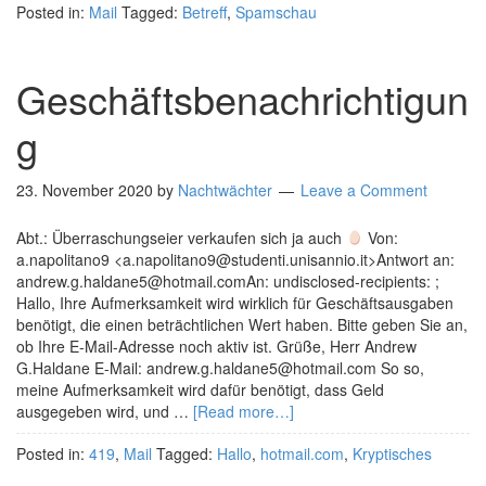
Posted in:
Mail
Tagged:
Betreff
,
Spamschau
Geschäftsbenachrichtigun
g
23. November 2020
by
Nachtwächter
Leave a Comment
Abt.: Überraschungseier verkaufen sich ja auch
Von:
a.napolitano9 <a.napolitano9@studenti.unisannio.it>Antwort an:
andrew.g.haldane5@hotmail.comAn: undisclosed-recipients: ;
Hallo, Ihre Aufmerksamkeit wird wirklich für Geschäftsausgaben
benötigt, die einen beträchtlichen Wert haben. Bitte geben Sie an,
ob Ihre E-Mail-Adresse noch aktiv ist. Grüße, Herr Andrew
G.Haldane E-Mail: andrew.g.haldane5@hotmail.com So so,
meine Aufmerksamkeit wird dafür benötigt, dass Geld
ausgegeben wird, und …
[Read more…]
Posted in:
419
,
Mail
Tagged:
Hallo
,
hotmail.com
,
Kryptisches