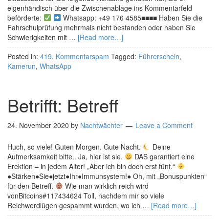
eigenhändisch über die Zwischenablage ins Kommentarfeld
beförderte:
Whatsapp: +49 176 4585■■■■ Haben Sie die
Fahrschulprüfung mehrmals nicht bestanden oder haben Sie
Schwierigkeiten mit …
[Read more…]
Posted in:
419
,
Kommentarspam
Tagged:
Führerschein
,
Kamerun
,
WhatsApp
Betrifft: Betreff
24. November 2020
by
Nachtwächter
Leave a Comment
Huch, so viele! Guten Morgen. Gute Nacht.
Deine
Aufmerksamkeit bitte.. Ja, hier ist sie.
DAS garantiert eine
Erektion – in jedem Alter! „Aber ich bin doch erst fünf.“
●Stärken●Sie●jetzt●Ihr●Immunsystem!● Oh, mit „Bonuspunkten“
für den Betreff.
Wie man wirklich reich wird
vonBitcoins#117434624 Toll, nachdem mir so viele
Reichwerdlügen gespammt wurden, wo ich …
[Read more…]