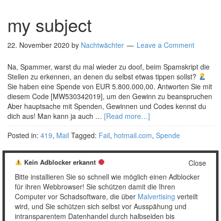
my subject
22. November 2020
by
Nachtwächter
Leave a Comment
Na, Spammer, warst du mal wieder zu doof, beim Spamskript die
Stellen zu erkennen, an denen du selbst etwas tippen sollst?
Sie haben eine Spende von EUR 5.800.000,00. Antworten Sie mit
diesem Code [MW530342019], um den Gewinn zu beanspruchen
Aber hauptsache mit Spenden, Gewinnen und Codes kennst du
dich aus! Man kann ja auch …
[Read more…]
Posted in:
419
,
Mail
Tagged:
Fail
,
hotmail.com
,
Spende
Kein Adblocker erkannt
Close
Bitte installieren Sie so schnell wie möglich einen Adblocker
1
2
…
5
Weiter »
für ihren Webbrowser! Sie schützen damit die Ihren
Computer vor Schadsoftware, die über
Malvertising
verteilt
wird, und Sie schützen sich selbst vor Ausspähung und
intransparentem Datenhandel durch halbseiden bis