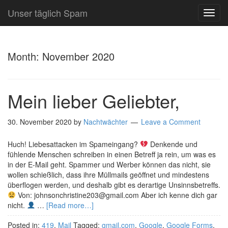
Unser täglich Spam
TOG
NAVI
Month:
November 2020
Mein lieber Geliebter,
30. November 2020
by
Nachtwächter
Leave a Comment
Huch! Liebesattacken im Spameingang?
Denkende und
fühlende Menschen schreiben in einen Betreff ja rein, um was es
in der E-Mail geht. Spammer und Werber können das nicht, sie
wollen schießlich, dass ihre Müllmails geöffnet und mindestens
überflogen werden, und deshalb gibt es derartige Unsinnsbetreffs.
Von: johnsonchristine203@gmail.com Aber ich kenne dich gar
nicht.
…
[Read more…]
Posted in:
419
,
Mail
Tagged:
gmail.com
,
Google
,
Google Forms
,