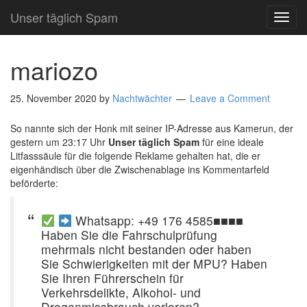
Unser täglich Spam
TOG
NAVI
mariozo
25. November 2020
by
Nachtwächter
Leave a Comment
So nannte sich der Honk mit seiner IP-Adresse aus Kamerun, der
gestern um 23:17 Uhr
Unser täglich Spam
für eine ideale
Litfasssäule für die folgende Reklame gehalten hat, die er
eigenhändisch über die Zwischenablage ins Kommentarfeld
beförderte:
Whatsapp: +49 176 4585■■■■
Haben Sie die Fahrschulprüfung
mehrmals nicht bestanden oder haben
Sie Schwierigkeiten mit der MPU? Haben
Sie Ihren Führerschein für
Verkehrsdelikte, Alkohol- und
Drogenmissbrauch verloren?