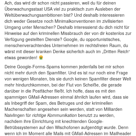
Ach, das wird dir schon nicht passieren, weil du für deinen
Überwachungsstaat USA viel zu praktisch zum Ausleben der
Weltüberwachungsambitionen bist? Und deshalb interessieren
dich weder Gesetze noch Minimalkonventionen im zivilisierten
Umgang unter Menschen? Deshalb interessierst du dich nicht für
Hinweise auf den kriminellen Missbrauch der von dir kostenlos zur
Verfügung gestellten Dienste? Google, du opportunistisches,
menschenverachtendes Unternehmen im rechtsfreien Raum, du
wärst mit dieser kranken Denke sicherlich auch im „Dritten Reich“
etwas geworden!
Deine Google-Forms-Spams kommen jedenfalls bei mir schon
nicht mehr durch den Spamfilter. Und es ist nur noch eine Frage
von wenigen Monaten, bis sie durch keinen Spamfilter dieser Welt
mehr hindurchkommen, bei der Flut von Scheiße, die gerade
darüber in die Postfächer fließt. Ich hoffe, dass es mit den
spammigen GMail-Adressen einmal ähnlich laufen wird, dass sie
als Inbegriff der Spam, des Betruges und der kriminellen
Machenschaften angesehen sein werden, statt von Milliarden
Naivlingen für
richtige Kommunikation
benutzt zu werden,
nachdem ihre Einrichtung mit knechtenden Google-
Betrübssystemen auf den Wischofonen aufgenötigt wurde. Denn
wenn ich im Moment alle Mails mit GMail-Adressen im Mailheader