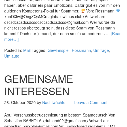
haben, aber dafür ein paar Emoticons. Dafür gibt es von mir den
güldenen Kompetenz-Pokal für Spammer.
Von: Rossmann
<uoDXiw@OcgZQsMCrs.globalewithus.club>Antwort an:
dscsdcscsdcsdcsdcsdcscdscsdcsd@gmail.com Wer würde da
nicht restlos überzeugt sein, dass diese Spam von Rossmann
kommt? Doch nur jemand, der noch so ein unmodernes …
[Read
more…]
Posted in:
Mail
Tagged:
Gewinnspiel
,
Rossmann
,
Umfrage
,
Umlaute
GEMEINSAME
INTERESSEN
26. Oktober 2020
by
Nachtwächter
Leave a Comment
Abt.: Vorschussbetrugseinleitung in bestem Spamdeutsch Von:
Sebastian BARKOLA <dublond02@gmail.com>Antwort an:
sebastian.barkola@gmail.comAn: undisclosed-recipients: ; Mit