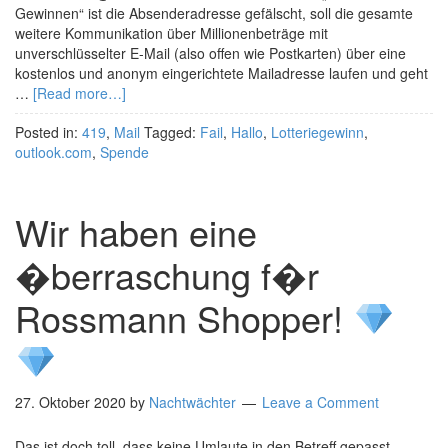
Gewinnen“ ist die Absenderadresse gefälscht, soll die gesamte
weitere Kommunikation über Millionenbeträge mit
unverschlüsselter E-Mail (also offen wie Postkarten) über eine
kostenlos und anonym eingerichtete Mailadresse laufen und geht
…
[Read more…]
Posted in:
419
,
Mail
Tagged:
Fail
,
Hallo
,
Lotteriegewinn
,
outlook.com
,
Spende
Wir haben eine
�berraschung f�r
Rossmann Shopper!
27. Oktober 2020
by
Nachtwächter
Leave a Comment
Das ist doch toll, dass keine Umlaute in den Betreff gepasst