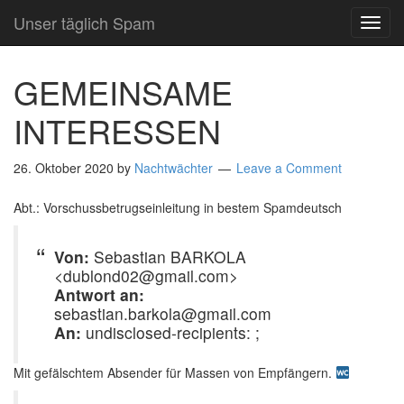
Unser täglich Spam
TOG
NAVI
GEMEINSAME
INTERESSEN
26. Oktober 2020
by
Nachtwächter
Leave a Comment
Abt.: Vorschussbetrugseinleitung in bestem Spamdeutsch
Von:
Sebastian BARKOLA
<dublond02@gmail.com>
Antwort an:
sebastian.barkola@gmail.com
An:
undisclosed-recipients: ;
Mit gefälschtem Absender für Massen von Empfängern.