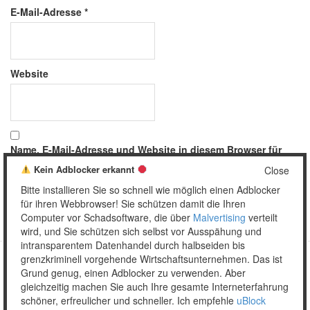
E-Mail-Adresse
*
Website
Name, E-Mail-Adresse und Website in diesem Browser für
meinen nächsten Kommentar speichern.
Kein Adblocker erkannt
Close
Bitte installieren Sie so schnell wie möglich einen Adblocker
für ihren Webbrowser! Sie schützen damit die Ihren
Computer vor Schadsoftware, die über
Malvertising
verteilt
wird, und Sie schützen sich selbst vor Ausspähung und
intransparentem Datenhandel durch halbseiden bis
grenzkriminell vorgehende Wirtschaftsunternehmen. Das ist
Grund genug, einen Adblocker zu verwenden. Aber
Copyright © 2026 Unser täglich Spam.
gleichzeitig machen Sie auch Ihre gesamte Interneterfahrung
Mobile
WordPress Theme by themehall.com
schöner, erfreulicher und schneller. Ich empfehle
uBlock