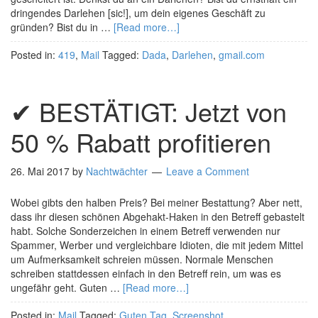
dringendes Darlehen [sic!], um dein eigenes Geschäft zu
gründen? Bist du in …
[Read more…]
Posted in:
419
,
Mail
Tagged:
Dada
,
Darlehen
,
gmail.com
✔ BESTÄTIGT: Jetzt von
50 % Rabatt profitieren
26. Mai 2017
by
Nachtwächter
Leave a Comment
Wobei gibts den halben Preis? Bei meiner Bestattung? Aber nett,
dass ihr diesen schönen Abgehakt-Haken in den Betreff gebastelt
habt. Solche Sonderzeichen in einem Betreff verwenden nur
Spammer, Werber und vergleichbare Idioten, die mit jedem Mittel
um Aufmerksamkeit schreien müssen. Normale Menschen
schreiben stattdessen einfach in den Betreff rein, um was es
ungefähr geht. Guten …
[Read more…]
Posted in:
Mail
Tagged:
Guten Tag
,
Screenshot
,