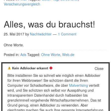
Versicherungsvergleich
Alles, was du brauchst!
25. Mai 2017
by
Nachtwächter
1 Comment
Ohne Worte.
Posted in:
Ads
Tagged:
Ohne Worte
,
Web.de
Kein Adblocker erkannt
Close
Bitte installieren Sie so schnell wie möglich einen Adblocker
1
2
…
6
Weiter »
für ihren Webbrowser! Sie schützen damit die Ihren
Computer vor Schadsoftware, die über
Malvertising
verteilt
wird, und Sie schützen sich selbst vor Ausspähung und
intransparentem Datenhandel durch halbseiden bis
grenzkriminell vorgehende Wirtschaftsunternehmen. Das ist
Grund genug, einen Adblocker zu verwenden. Aber
Copyright © 2026 Unser täglich Spam.
gleichzeitig machen Sie auch Ihre gesamte Interneterfahrung