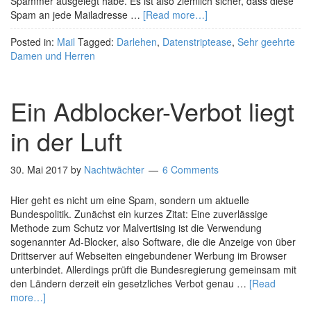
Spammer ausgelegt habe. Es ist also ziemlich sicher, dass diese
Spam an jede Mailadresse …
[Read more…]
Posted in:
Mail
Tagged:
Darlehen
,
Datenstriptease
,
Sehr geehrte
Damen und Herren
Ein Adblocker-Verbot liegt
in der Luft
30. Mai 2017
by
Nachtwächter
6 Comments
Hier geht es nicht um eine Spam, sondern um aktuelle
Bundespolitik. Zunächst ein kurzes Zitat: Eine zuverlässige
Methode zum Schutz vor Malvertising ist die Verwendung
sogenannter Ad-Blocker, also Software, die die Anzeige von über
Drittserver auf Webseiten eingebundener Werbung im Browser
unterbindet. Allerdings prüft die Bundesregierung gemeinsam mit
den Ländern derzeit ein gesetzliches Verbot genau …
[Read
more…]