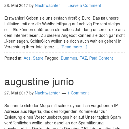
28. Mai 2017
by
Nachtwächter
Leave a Comment
Erstwähler! Geben sie uns einfach dreißig Euro! Das ist unsere
Initiative, mit der die Wahlbeteiligung auf achtzig Prozent steigen
soll. Sie können dafür auch ein halbes Jahr lang unsere Texte aus
dem Internet lesen. Zu diesem Angebot können sie doch gar nicht
„Nein“ sagen. Schließlich wollen sie doch auch wählen gehen! In
Verachtung ihrer Intelligenz …
[Read more…]
Posted in:
Ads
,
Satire
Tagged:
Dummes
,
FAZ
,
Paid Content
augustine junio
27. Mai 2017
by
Nachtwächter
1 Comment
So nannte sich der Mugu mit seiner dynamisch vergebenen IP-
Adresse aus Nigeria, das den folgenden Kommentar zur
Einleitung eines Vorschussbetruges hier auf Unser täglich Spam
veröffentlichen wollte, aber dabei an der Spamfilterung
gescheitert ist: Denkst du an ein Darlehen? Bist du ernsthaft ein