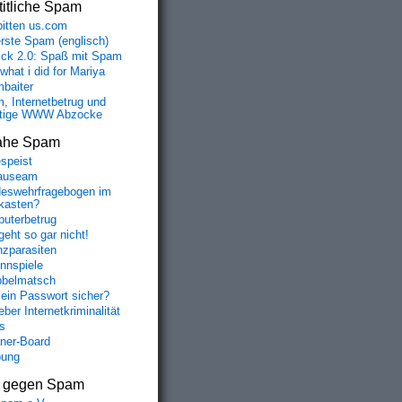
itliche Spam
bitten us.com
erste Spam (englisch)
fick 2.0: Spaß mit Spam
 what i did for Mariya
baiter
, Internetbetrug und
tige WWW Abzocke
ahe Spam
speist
auseam
eswehrfragebogen im
fkasten?
uterbetrug
geht so gar nicht!
nzparasiten
nnspiele
belmatsch
mein Passwort sicher?
ber Internetkriminalität
s
aner-Board
bung
s gegen Spam