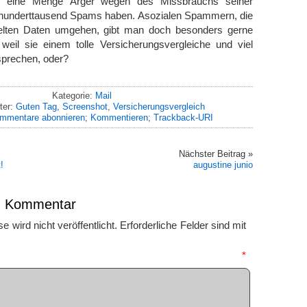
 eine Menge Ärger wegen des Missbrauchs seiner
en hunderttausend Spams haben. Asozialen Spammern, die
lten Daten umgehen, gibt man doch besonders gerne
eil sie einem tolle Versicherungsvergleiche und viel
sprechen, oder?
Kategorie:
Mail
ter:
Guten Tag
,
Screenshot
,
Versicherungsvergleich
mmentare abonnieren
;
Kommentieren
;
Trackback-URI
Nächster Beitrag »
!
augustine junio
en Kommentar
 wird nicht veröffentlicht.
Erforderliche Felder sind mit
mmentar
*