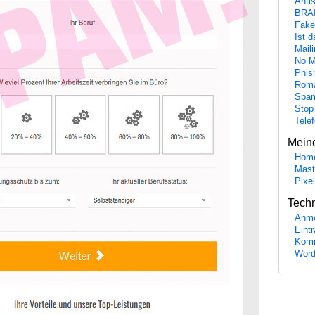
Anti
BRA
Fake
Ist 
Maili
No M
Phis
Roma
Spa
Stop
Tele
Mein
Hom
Mast
Pixe
Tech
Anme
Eint
Komm
Word