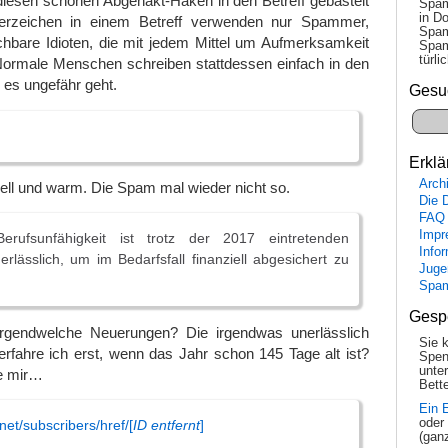
 diesen schönen Abgehakt-Haken in den Betreff gebastelt
Spam
in Do
erzeichen in einem Betreff verwenden nur Spammer,
Spam
chbare Idioten, die mit jedem Mittel um Aufmerksamkeit
Spam
tür­l
ormale Menschen schreiben stattdessen einfach in den
 es ungefähr geht.
Gesu
Erklä
Arch
 hell und warm. Die Spam mal wieder nicht so.
Die 
FAQ
Impr
Berufsunfähigkeit ist trotz der 2017 eintretenden
Info
lässlich, um im Bedarfsfall finanziell abgesichert zu
Juge
Spa
Gesp
irgendwelche Neuerungen? Die irgendwas unerlässlich
Sie 
fahre ich erst, wenn das Jahr schon 145 Tage alt ist?
Spen
unte
e mir…
Bette
Ein 
oder
net/subscribers/href/[
ID entfernt
]
(gan