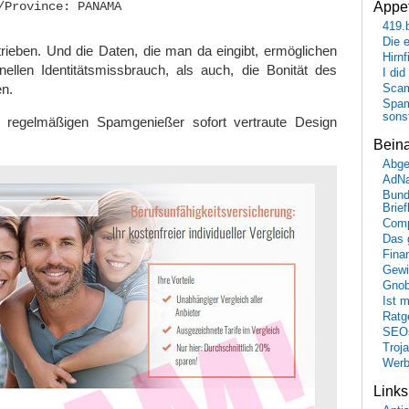
Appet
/Province: PANAMA

419.
Die 
rieben. Und die Daten, die man da eingibt, ermöglichen
Hirn
nellen Identitätsmissbrauch, als auch, die Bonität des
I did
n.
Scam
Spam
sons
 regelmäßigen Spamgenießer sofort vertraute Design
Bein
Abge
AdN
Bund
Brie
Comp
Das 
Fina
Gewi
Gnob
Ist 
Ratge
SEO
Troj
Wer
Link