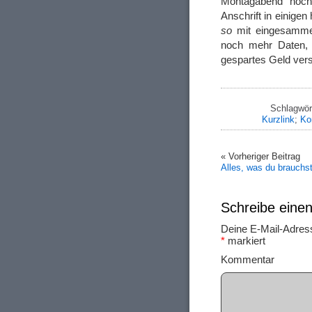
Montagabend noch
Anschrift in einig
so
mit eingesamme
noch mehr Daten, w
gespartes Geld ver
Schlagwör
Kurzlink
;
Ko
« Vorheriger Beitrag
Alles, was du brauchst
Schreibe ein
Deine E-Mail-Adresse
*
markiert
Ko