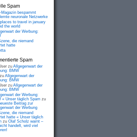
elle Spam
-Magazin bespammt
lernte neuronale Netzwerke
places to travel in january
nd the world
egenwart der Werbung:
W
Szene, die niemand
tet hatte
etta
entierte Spam
User
zu
Allgegenwart der
bung: BMW
zu
Allgegenwart der
bung: BMW
User
zu
Allgegenwart der
bung: BMW
egenwart der Werbung:
« Unser täglich Spam
zu
neueste Beitrag zur
egenwart der Werbung
Szene, die niemand
tet hatte « Unser täglich
m
zu
Olaf Scholz warnt –
icht handelt, wird viel
eren!