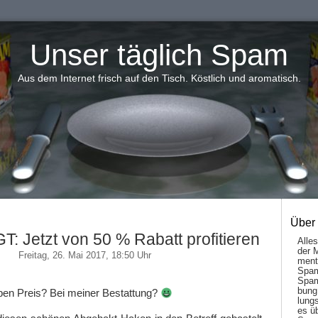
Unser täglich Spam
Aus dem Internet frisch auf den Tisch. Köstlich und aromatisch.
Über
: Jetzt von 50 % Rabatt profitieren
Alle
der 
Freitag, 26. Mai 2017, 18:50 Uhr
men­t
Spam
Spam
bung
ben Preis? Bei meiner Bestattung?
lungs
es ü