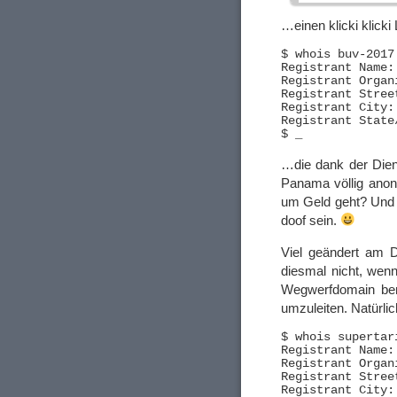
…einen klicki klicki
$ whois buv-2017
Registrant Name:
Registrant Organ
Registrant Stree
Registrant City: 
Registrant State
…die dank der Dien
Panama völlig anony
um Geld geht? Und
doof sein.
Viel geändert am 
diesmal nicht, wen
Wegwerfdomain be
umzuleiten. Natürli
$ whois supertar
Registrant Name:
Registrant Organ
Registrant Stree
Registrant City: 