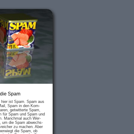
 die Spam
s hier ist Spam. Spam aus
Mail, Spam in den Kom­
aren, ge­twit­ter­te Spam,
 für Spam und Spam und
. Manch­mal auch Wer­
, um die Spam ab­wechs­
­reich­er zu mach­en. Aber
ber­wiegt die Spam, ob