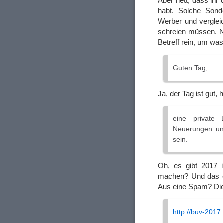
Aber nett, dass ihr
habt. Solche Sond
Werber und verglei
schreien müssen. N
Betreff rein, um was
Guten Tag,
Ja, der Tag ist gut,
eine private 
Neuerungen uner
sein.
Oh, es gibt 2017 
machen? Und das er
Aus eine Spam? Di
http://buv-2017.