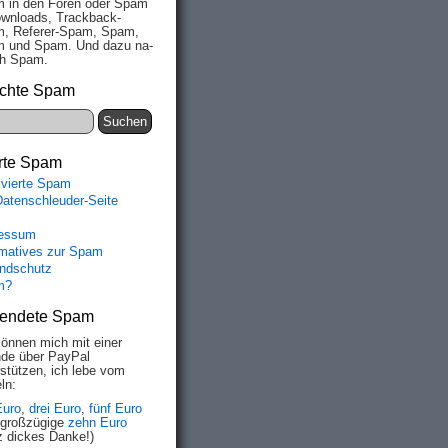
 in den Fo­ren oder Spam
wn­loads, Track­back-
, Re­fe­rer-Spam, Spam,
 und Spam. Und da­zu na­
ich Spam.
chte Spam
rte Spam
ivierte Spam
Datenschleuder-Seite
essum
rmatives zur Spam
ndschutz
m?
endete Spam
können mich mit einer
de über PayPal
rstützen, ich lebe vom
ln:
Euro
,
drei Euro
,
fünf Euro
 großzügige
zehn Euro
z dickes Danke!)