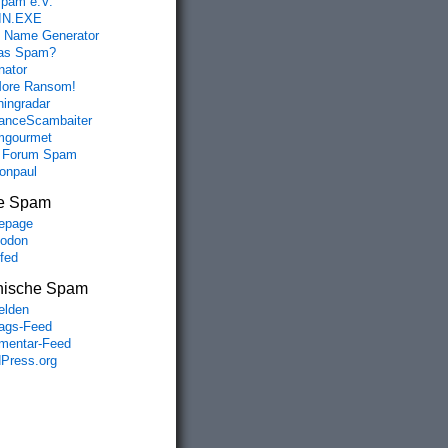
spam e.V.
IN.EXE
 Name Generator
das Spam?
nator
ore Ransom!
hingradar
nceScambaiter
mgourmet
 Forum Spam
fonpaul
e Spam
epage
odon
lfed
nische Spam
lden
rags-Feed
entar-Feed
Press.org