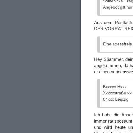
Sollten Sie Fra
Angebot gilt nur
Aus dem Postfach 
DER VORRAT REIC
Eine stressfrei
Hey Spammer, dein 
angekommen, da hat
er einen nennenswert
Bxxxxx Hxxx
Xxxxxstraße xx
04xxx Leipzig
Ich habe die Ansch
immer rausposaunt 
und wird heute u