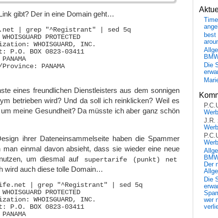
Aktu
 Link gibt? Der in eine Domain geht…
Time
ange
.net | grep "^Registrant" | sed 5q

best 
 WHOISGUARD PROTECTED

arou
ization: WHOISGUARD, INC.

Allg
t: P.O. BOX 0823-03411

BM
PANAMA

Die 
/Province: PANAMA

erwar
Mari
ste eines freundlichen Dienstleisters aus dem sonnigen
Komm
m betrieben wird? Und da soll ich reinklicken? Weil es
P.C.
 um meine Gesundheit? Da müsste ich aber ganz schön
Wer
J.R.
Wer
P.C.
Design ihrer Dateneinsammelseite haben die Spammer
Wer
n man einmal davon absieht, dass sie wieder eine neue
Allg
BMW 
nutzen, um diesmal auf
supertarife (punkt) net
Der 
ch wird auch diese tolle Domain…
Allg
Die 
ife.net | grep "^Registrant" | sed 5q

erwar
 WHOISGUARD PROTECTED

Spa
ization: WHOISGUARD, INC.

wer n
t: P.O. BOX 0823-03411

verli
PANAMA
