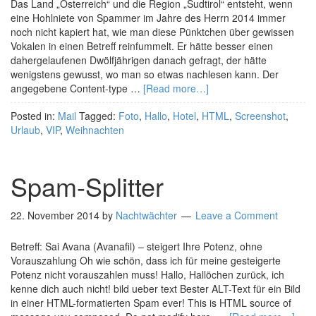
Das Land „Osterreich“ und die Region „Sudtirol“ entsteht, wenn
eine Hohlniete von Spammer im Jahre des Herrn 2014 immer
noch nicht kapiert hat, wie man diese Pünktchen über gewissen
Vokalen in einen Betreff reinfummelt. Er hätte besser einen
dahergelaufenen Dwölfjährigen danach gefragt, der hätte
wenigstens gewusst, wo man so etwas nachlesen kann. Der
angegebene Content-type …
[Read more…]
Posted in:
Mail
Tagged:
Foto
,
Hallo
,
Hotel
,
HTML
,
Screenshot
,
Urlaub
,
VIP
,
Weihnachten
Spam-Splitter
22. November 2014
by
Nachtwächter
Leave a Comment
Betreff: Sai Avana (Avanafil) – steigert Ihre Potenz, ohne
Vorauszahlung Oh wie schön, dass ich für meine gesteigerte
Potenz nicht vorauszahlen muss! Hallo, Hallöchen zurück, ich
kenne dich auch nicht! bild ueber text Bester ALT-Text für ein Bild
in einer HTML-formatierten Spam ever! This is HTML source of