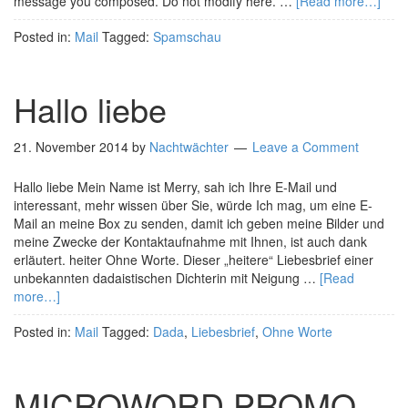
message you composed. Do not modify here. …
[Read more…]
Posted in:
Mail
Tagged:
Spamschau
Hallo liebe
21. November 2014
by
Nachtwächter
Leave a Comment
Hallo liebe Mein Name ist Merry, sah ich Ihre E-Mail und
interessant, mehr wissen über Sie, würde Ich mag, um eine E-
Mail an meine Box zu senden, damit ich geben meine Bilder und
meine Zwecke der Kontaktaufnahme mit Ihnen, ist auch dank
erläutert. heiter Ohne Worte. Dieser „heitere“ Liebesbrief einer
unbekannten dadaistischen Dichterin mit Neigung …
[Read
more…]
Posted in:
Mail
Tagged:
Dada
,
Liebesbrief
,
Ohne Worte
MICROWORD PROMO.