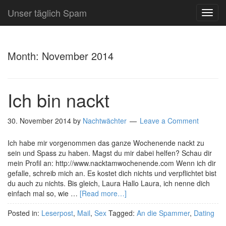
Unser täglich Spam
TOG
NAVI
Month:
November 2014
Ich bin nackt
30. November 2014
by
Nachtwächter
Leave a Comment
Ich habe mir vorgenommen das ganze Wochenende nackt zu
sein und Spass zu haben. Magst du mir dabei helfen? Schau dir
mein Profil an: http://www.nacktamwochenende.com Wenn ich dir
gefalle, schreib mich an. Es kostet dich nichts und verpflichtet bist
du auch zu nichts. Bis gleich, Laura Hallo Laura, ich nenne dich
einfach mal so, wie …
[Read more…]
Posted in:
Leserpost
,
Mail
,
Sex
Tagged:
An die Spammer
,
Dating