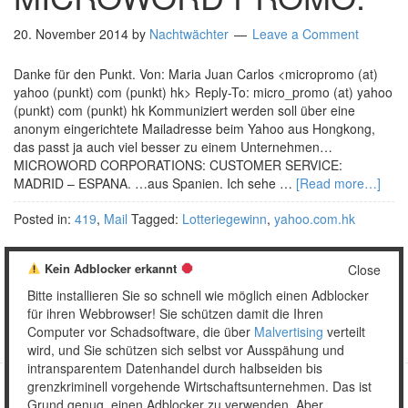
20. November 2014
by
Nachtwächter
Leave a Comment
Danke für den Punkt. Von: Maria Juan Carlos <micropromo (at)
yahoo (punkt) com (punkt) hk> Reply-To: micro_promo (at) yahoo
(punkt) com (punkt) hk Kommuniziert werden soll über eine
anonym eingerichtete Mailadresse beim Yahoo aus Hongkong,
das passt ja auch viel besser zu einem Unternehmen…
MICROWORD CORPORATIONS: CUSTOMER SERVICE:
MADRID – ESPANA. …aus Spanien. Ich sehe …
[Read more…]
Posted in:
419
,
Mail
Tagged:
Lotteriegewinn
,
yahoo.com.hk
Kein Adblocker erkannt
Close
Bitte installieren Sie so schnell wie möglich einen Adblocker
1
2
3
Weiter »
für ihren Webbrowser! Sie schützen damit die Ihren
Computer vor Schadsoftware, die über
Malvertising
verteilt
wird, und Sie schützen sich selbst vor Ausspähung und
intransparentem Datenhandel durch halbseiden bis
grenzkriminell vorgehende Wirtschaftsunternehmen. Das ist
Grund genug, einen Adblocker zu verwenden. Aber