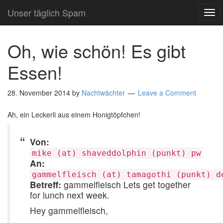
Unser täglich Spam
TO
NA
Oh, wie schön! Es gibt
Essen!
28. November 2014
by
Nachtwächter
Leave a Comment
Ah, ein Leckerli aus einem Honigtöpfchen!
Von:
mike (at) shaveddolphin (punkt) pw
An:
gammelfleisch (at) tamagothi (punkt) d
Betreff:
gammelfleisch Lets get together
for lunch next week.
Hey gammelfleisch,