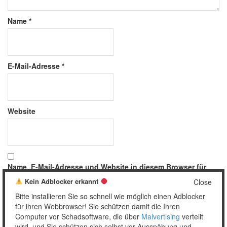
Name
*
E-Mail-Adresse
*
Website
Name, E-Mail-Adresse und Website in diesem Browser für
meinen nächsten Kommentar speichern.
Kein Adblocker erkannt
Close
Bitte installieren Sie so schnell wie möglich einen Adblocker
für ihren Webbrowser! Sie schützen damit die Ihren
Computer vor Schadsoftware, die über
Malvertising
verteilt
wird, und Sie schützen sich selbst vor Ausspähung und