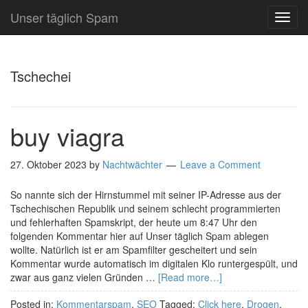
Unser täglich Spam
TOG
NAVI
Tschechei
buy viagra
27. Oktober 2023
by
Nachtwächter
Leave a Comment
So nannte sich der Hirnstummel mit seiner IP-Adresse aus der
Tschechischen Republik und seinem schlecht programmierten
und fehlerhaften Spamskript, der heute um 8:47 Uhr den
folgenden Kommentar hier auf Unser täglich Spam ablegen
wollte. Natürlich ist er am Spamfilter gescheitert und sein
Kommentar wurde automatisch im digitalen Klo runtergespült, und
zwar aus ganz vielen Gründen …
[Read more…]
Posted in:
Kommentarspam
,
SEO
Tagged:
Click here
,
Drogen
,