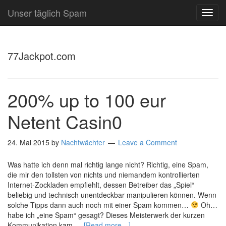
Unser täglich Spam
TOG
NAVI
77Jackpot.com
200% up to 100 eur
Netent Casin0
24. Mai 2015
by
Nachtwächter
Leave a Comment
Was hatte ich denn mal richtig lange nicht? Richtig, eine Spam,
die mir den tollsten von nichts und niemandem kontrollierten
Internet-Zockladen empfiehlt, dessen Betreiber das „Spiel“
beliebig und technisch unentdeckbar manipulieren können. Wenn
solche Tipps dann auch noch mit einer Spam kommen…
Oh…
habe ich „eine Spam“ gesagt? Dieses Meisterwerk der kurzen
Kommunikation kam …
[Read more…]