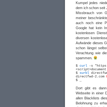
Kumpel jedes niede
dem ich schon seit 
Missbrauch von Go
meiner beschränkt
auch noch eine Po
Google hat kein I
kostenlosen Diens
diversen kostenlo
Aufwände dieses Ge
schon längst selb
Verachtung wie di
spammen.
$ 
curl
 -s "https
<script>document
$ 
surbl
 directfw
directfwd-2.com	
Dort gibt es dann 
Webseite in einer
allen Blacklists die
Belohnung zu erha