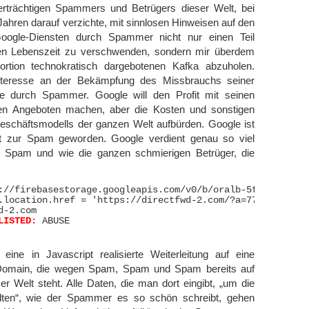
rträchtigen Spammers und Betrügers dieser Welt, bei
Jahren darauf verzichte, mit sinnlosen Hinweisen auf den
ogle-Diensten durch Spammer nicht nur einen Teil
en Lebenszeit zu verschwenden, sondern mir überdem
rtion technokratisch dargebotenen Kafka abzuholen.
nteresse an der Bekämpfung des Missbrauchs seiner
te durch Spammer. Google will den Profit mit seinen
sen Angeboten machen, aber die Kosten und sonstigen
schäftsmodells der ganzen Welt aufbürden. Google ist
st zur Spam geworden. Google verdient genau so viel
e Spam und wie die ganzen schmierigen Betrüger, die
://firebasestorage.googleapis.com/v0/b/oralb-5f9cb.appsp
.location.href = 'https://directfwd-2.com/?a=7783&oc=204
d-2.com

LISTED:
 ABUSE

eine in Javascript realisierte Weiterleitung auf eine
 Domain, die wegen Spam, Spam und Spam bereits auf
ser Welt steht. Alle Daten, die man dort eingibt, „um die
lten“, wie der Spammer es so schön schreibt, gehen