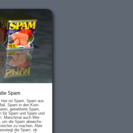
 die Spam
s hier ist Spam. Spam aus
Mail, Spam in den Kom­
aren, ge­twit­ter­te Spam,
 für Spam und Spam und
. Manch­mal auch Wer­
, um die Spam ab­wechs­
­reich­er zu mach­en. Aber
ber­wiegt die Spam, ob