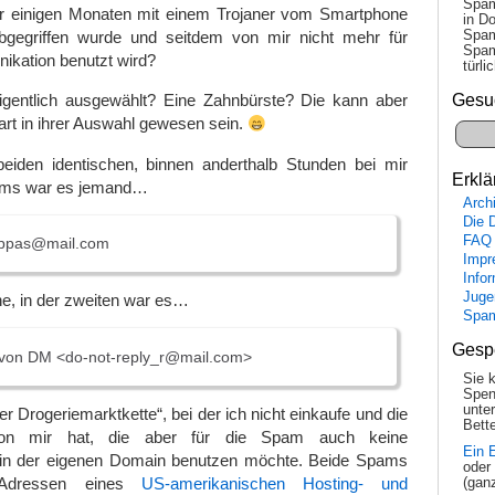
Spam
or einigen Monaten mit einem Trojaner vom Smartphone
in Do
Spam
bgegriffen wurde und seitdem von mir nicht mehr für
Spam
ikation benutzt wird?
tür­l
Gesu
gentlich ausgewählt? Eine Zahnbürste? Die kann aber
rt in ihrer Auswahl gewesen sein.
beiden identischen, binnen anderthalb Stunden bei mir
Erklä
ams war es jemand…
Arch
Die 
FAQ
ppas@mail.com
Impr
Info
Juge
e, in der zweiten war es…
Spa
Gesp
 von DM <do-not-reply_r@mail.com>
Sie 
Spen
unte
r Drogeriemarktkette“, bei der ich nicht einkaufe und die
Bette
 von mir hat, die aber für die Spam auch keine
Ein 
in der eigenen Domain benutzen möchte. Beide Spams
oder
-Adressen eines
US-amerikanischen Hosting- und
(gan