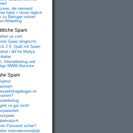
eren!
Szene, die niemand
tet hatte « Unser täglich
m
zu
Betrüger nutzen
oin-Höhenflug
itliche Spam
bitten us.com
erste Spam (englisch)
fick 2.0: Spaß mit Spam
 what i did for Mariya
baiter
, Internetbetrug und
tige WWW Abzocke
ahe Spam
speist
auseam
eswehrfragebogen im
fkasten?
uterbetrug
geht so gar nicht!
nzparasiten
nnspiele
belmatsch
mein Passwort sicher?
ber Internetkriminalität