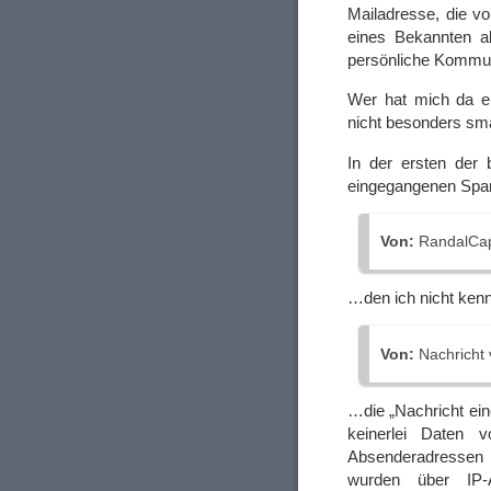
Mailadresse, die v
eines Bekannten a
persönliche Kommun
Wer hat mich da ei
nicht besonders sma
In der ersten der 
eingegangenen Sp
Von:
RandalCa
…den ich nicht kenn
Von:
Nachricht
…die „Nachricht eine
keinerlei Daten
Absenderadressen 
wurden über IP