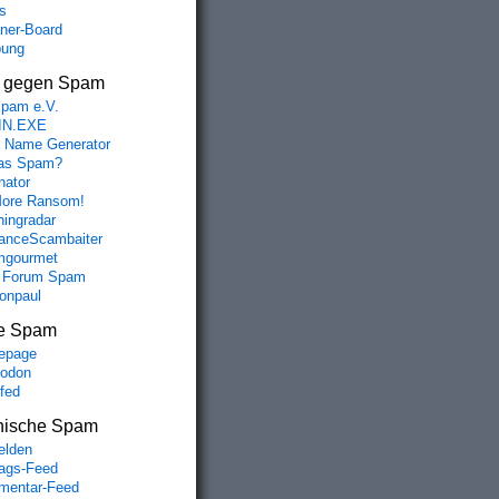
s
aner-Board
bung
s gegen Spam
spam e.V.
IN.EXE
 Name Generator
das Spam?
nator
ore Ransom!
hingradar
nceScambaiter
mgourmet
 Forum Spam
fonpaul
e Spam
epage
odon
lfed
nische Spam
lden
rags-Feed
entar-Feed