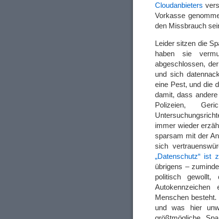
Cloudanbieters
vers
Vorkasse genommen 
den Missbrauch sein
Leider sitzen die S
haben sie vermu
abgeschlossen, der 
und sich datennac
eine Pest, und die 
damit, dass andere 
Polizeien, Geri
Untersuchungsrich
immer wieder erzäh
sparsam mit der An
sich vertrauenswü
„Datenschutz“ ist z
übrigens – zuminde
politisch gewollt
Autokennzeichen 
Menschen besteht. 
und was hier unwi
größtmögliche Spa