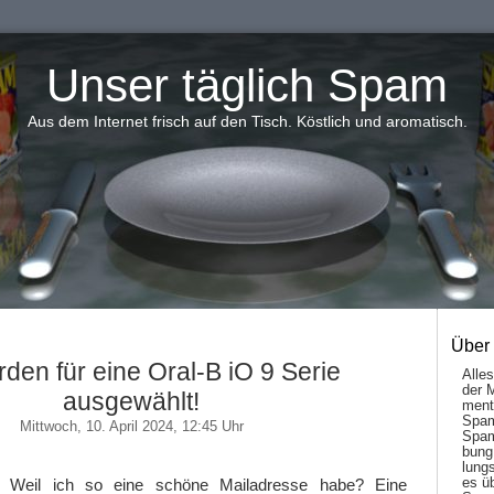
Unser täglich Spam
Aus dem Internet frisch auf den Tisch. Köstlich und aromatisch.
Über
rden für eine Oral-B iO 9 Serie
Alle
der 
ausgewählt!
men­t
Spam
Mittwoch, 10. April 2024, 12:45 Uhr
Spam
bung
lungs
es ü
? Weil ich so eine schöne Mailadresse habe? Eine