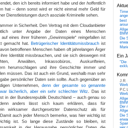
endet, den ich bereits informiert habe und der
hoffentlich
Aktu
hat – denn sonst wird er nicht einmal mehr Geld für
Time
er Dienstleistungen durch asoziale Kriminelle sehen.
ange
best 
arou
pammer in Sicherheit. Den Vertrag mit dem Cloudanbieter
Allg
tlich unter Angabe der Daten eines Menschen
BM
auf eines ihrer früheren „Gewinnspiele“ reingefallen ist
Die 
erwar
kt gemacht hat.
Betrügerischer Identitätsmissbrauch
ist
Mari
davon betroffenen Menschen haben oft jahrelangen Ärger
ihre Identität missbrauchen, und sie sich deswegen mit
Ein J
chten, Anwälten, Inkassobüros, Auskunfteien,
"Die 
exkl
tern herumschlagen und ihre Geschichte immer und
len müssen. Das ist auch ein Grund, weshalb man sehr
Komm
gabe persönlicher Daten sein sollte. Auch gegenüber an
J.R.
rdigen Unternehmen,
denn der gesamte so genannte
Wer
P.C.
war lächerlich, aber ein sehr schlechter Witz
. Das ist
Wer
st in der Bundesrepublik Deutschland – auch genau so
Allg
BMW 
, denn anders lässt sich kaum erklären, dass für
Der 
ein wirksamer durchgesetzter Datenschutz als für
Allg
Damit auch jeder Mensch bemerke, was hier wichtig ist
Die 
erwar
chtig ist. So lange diese Zustände so bleiben, ist
Spa
rsamkeit in der Herausgabe persönlicher Daten die
wer n