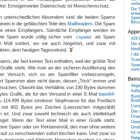
verli
rke: Ernstgemeinter Datenschutz ist Menschenschutz.
Die 
erwar
 unterschiedlichen Absendern sind die beiden Spams
Spa
Bitc
 hinein in die gefälschten Teile des
Mailheaders
. Die Spam
abe eines Empfängers. Sämtliche Empfänger werden im
Appet
ie Spam wurde völlig sicher vom
als Spam
rspamd
419.
 Müll sortiert, wo sie auch hingehört, und zwar mit
Die 
Hirn
nkten, dem heutigen Tagesrekord.
I did
Scam
pams, die fast keinen Text enthalten, weil der größte Text
Spam
 Grafik steht. Wie man an der sicheren Ausfilterung des
sons
der Versuch, sich so am Spamfilter vorbeizumogeln,
Bein
ert Spammer aber nicht daran, diesen „Trick“ immer und
Abge
rsuchen. Obwohl das Verhältnis von 190 Bytes dummen
AdN
tes Grafik, die für den Versand in einer E-Mail
base64-
Bund
 114.499 Bytes sinnloser Stopfmasse für das Postfach
Brie
Comp
 mit 602 Bytes pro Zeichen (Leerzeichen mitgezählt)
Das 
 ist. Und zwar sowohl technisch als auch intellektuell
Fina
egel: Wenn der Text einer Mail in einer Grafik steht,
Gewi
 eine Spam oder um Reklamemüll, den man ohne weitere
Gnob
Ist 
auf zu verschwenden sofort löschen kann. Und zwar so
Ratge
nn denkende und fühlende Menschen machen so etwas