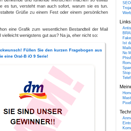
SEO
ie es tun, versteht man auch sofort, warum sie es tun.
Troj
estaltete Grüße zu einem Fest oder einem persönlichen
Wer
Link
Anti
n eine Grafik zum wesentlichen Bestandteil der Mail
BRA
l vielleicht wenigstens gut aus? Na ja, eher nicht so:
Fake
Ist 
Maili
ückwunsch! Füllen Sie den kurzen Fragebogen aus
No M
e eine Oral-B iO 9 Serie!
Phis
Roma
Spa
Stop
Tele
Mein
Hom
Mast
Pixe
Tech
Anme
Eint
Komm