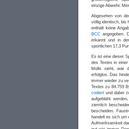
einzige Abwehr. Me
Abgesehen von den
völlig identisch, bis
enthält keine Ang
BCC
angegeben. D
erkannt und in den
sportlichen 17,3 Pu
Es ist eine dieser S
des Textes in einer
Mülls sieht, war 
erfolglos. Das hind
immer wieder zu ve
Textes zu 84.759 By
codiert
und dabei zu
aufgebläht werden,
ziemlich bescheiden
bescheiden. Faustr
handelt es sich um
Aufmerksamkeit dar
gut wie immer. De