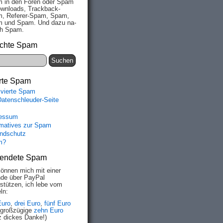
 in den Fo­ren oder Spam
wn­loads, Track­back-
, Re­fe­rer-Spam, Spam,
 und Spam. Und da­zu na­
ich Spam.
chte Spam
rte Spam
ivierte Spam
Datenschleuder-Seite
essum
rmatives zur Spam
ndschutz
m?
endete Spam
können mich mit einer
de über PayPal
rstützen, ich lebe vom
ln:
Euro
,
drei Euro
,
fünf Euro
 großzügige
zehn Euro
z dickes Danke!)