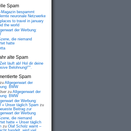
elle Spam
-Magazin bespammt
lernte neuronale Netzwerke
places to travel in january
nd the world
egenwart der Werbung:
W
Szene, die niemand
tet hatte
etta
ahr alte Spam
Zeit läuft ab! Hol dir deine
usive Belohnung!"".
entierte Spam
zu
Allgegenwart der
bung: BMW
User
zu
Allgegenwart der
bung: BMW
egenwart der Werbung:
« Unser täglich Spam
zu
neueste Beitrag zur
egenwart der Werbung
Szene, die niemand
tet hatte « Unser täglich
m
zu
Olaf Scholz warnt –
icht handelt, wird viel