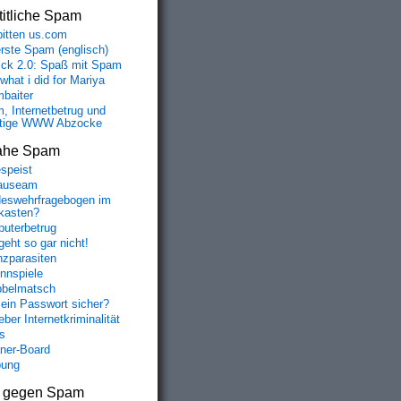
itliche Spam
bitten us.com
erste Spam (englisch)
fick 2.0: Spaß mit Spam
 what i did for Mariya
baiter
, Internetbetrug und
tige WWW Abzocke
ahe Spam
speist
auseam
eswehrfragebogen im
fkasten?
uterbetrug
geht so gar nicht!
nzparasiten
nnspiele
belmatsch
mein Passwort sicher?
ber Internetkriminalität
s
aner-Board
bung
s gegen Spam