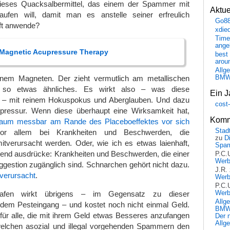
dieses Quacksalbermittel, das einem der Spammer mit
Aktu
ufen will, damit man es anstelle seiner erfreulich
Go8
ft anwende?
xdie
Time
ange
– Magnetic Acupressure Therapy
best 
arou
Allg
inem Magneten. Der zieht vermutlich am metallischen
BM
 so etwas ähnliches. Es wirkt also – was diese
Ein J
t – mit reinem Hokuspokus und Aberglauben. Und dazu
cost
pressur. Wenn diese überhaupt eine Wirksamkeit hat,
Komm
kaum messbar am Rande des Placeboeffektes vor sich
Stadt
r allem bei Krankheiten und Beschwerden, die
zu
D
tverursacht werden. Oder, wie ich es etwas laienhaft,
Spa
tend ausdrücke: Krankheiten und Beschwerden, die einer
P.C.
Wer
gestion zugänglich sind. Schnarchen gehört nicht dazu.
J.R.
 verursacht
.
Wer
P.C.
Wer
lafen wirkt übrigens – im Gegensatz zu dieser
Allg
dem Pesteingang – und kostet noch nicht einmal Geld.
BMW 
für alle, die mit ihrem Geld etwas Besseres anzufangen
Der 
Allg
welchen asozial und illegal vorgehenden Spammern den