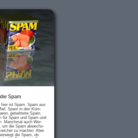
 die Spam
s hier ist Spam. Spam aus
Mail, Spam in den Kom­
aren, ge­twit­ter­te Spam,
 für Spam und Spam und
. Manch­mal auch Wer­
, um die Spam ab­wechs­
­reich­er zu mach­en. Aber
ber­wiegt die Spam, ob