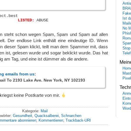
Anti
BRA
Fake
ect.best

Ist 
colorobject.best	
LISTED:
 ABUSE

Maili
No M
Phis
ain steht schon wegen Spam, Spam und Spam auf allen
Roma
elt. Der endlose Link enthält eine eindeutige ID. Wenn
Spa
in dieser Spam klickt, teilt man dem Spammer mit, dass
Stop
n ist, gelesen wurde und sogar beklickt wurde. Das hat
Tele
ßig am Tag, und eine ist dümmer als die andere.
Mein
Hom
Mast
ng emails from us
:
Pixe
ail To 2193 Lake Ave. New York, NY 102193
Tech
Anme
riegst keine Postkarte von mir.
Eint
Komm
Word
Kategorie:
Mail
wörter:
Gesundheit
,
Quacksalberei
,
Schnarchen
mmentare abonnieren
;
Kommentieren
;
Trackback-URI