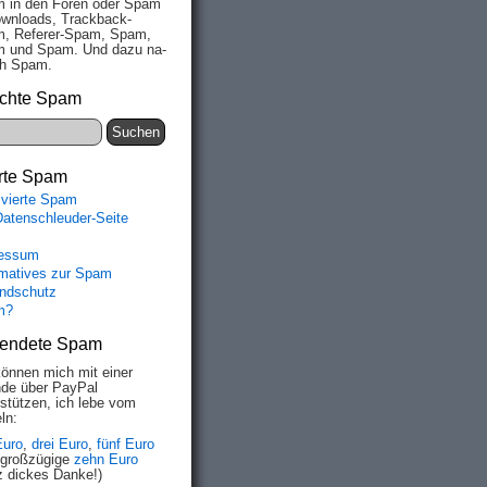
 in den Fo­ren oder Spam
wn­loads, Track­back-
, Re­fe­rer-Spam, Spam,
 und Spam. Und da­zu na­
ich Spam.
chte Spam
rte Spam
ivierte Spam
Datenschleuder-Seite
essum
rmatives zur Spam
ndschutz
m?
endete Spam
können mich mit einer
de über PayPal
rstützen, ich lebe vom
ln:
Euro
,
drei Euro
,
fünf Euro
 großzügige
zehn Euro
z dickes Danke!)