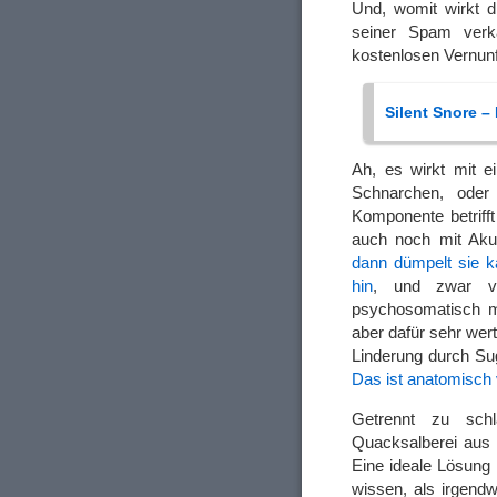
Und, womit wirkt 
seiner Spam verka
kostenlosen Vernun
Silent Snore 
Ah, es wirkt mit e
Schnarchen, oder
Komponente betriff
auch noch mit Aku
dann dümpelt sie 
hin
, und zwar vo
psychosomatisch mi
aber dafür sehr wer
Linderung durch Sug
Das ist anatomisch
Getrennt zu sch
Quacksalberei aus 
Eine ideale Lösung 
wissen, als irgend