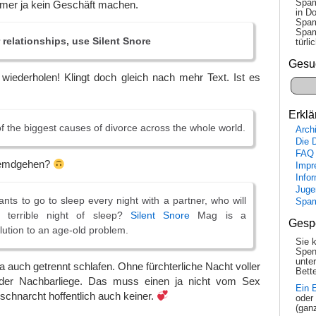
Spam
er ja kein Geschäft machen.
in Do
Spam
Spam
 relationships, use Silent Snore
tür­l
Gesu
 wiederholen! Klingt doch gleich nach mehr Text. Ist es
Erklä
of the biggest causes of divorce across the whole world.
Arch
Die 
FAQ
Fremdgehen?
Impr
Info
Juge
ants to go to sleep every night with a partner, who will
Spa
terrible night of sleep?
Silent Snore
Mag is a
Gesp
lution to an age-old problem.
Sie 
Spen
unte
 auch getrennt schlafen. Ohne fürchterliche Nacht voller
Bette
er Nachbarliege. Das muss einen ja nicht vom Sex
Ein 
schnarcht hoffentlich auch keiner.
oder
(gan