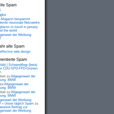
elle Spam
8
qgka
-Magazin bespammt
lernte neuronale Netzwerke
places to travel in january
nd the world
egenwart der Werbung:
W
ahr alte Spam
-effective web design
entierte Spam
bild | Schwerdtfegr (beta)
ie CDU-SPD-FPD-Grünen-
m
User
zu
Allgegenwart der
bung: BMW
zu
Allgegenwart der
bung: BMW
User
zu
Allgegenwart der
bung: BMW
egenwart der Werbung:
« Unser täglich Spam
zu
neueste Beitrag zur
egenwart der Werbung