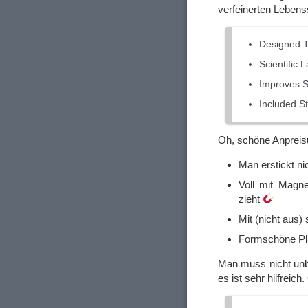
verfeinerten Lebenss
Designed T
Scientific 
Improves S
Included S
Oh, schöne Anpreisu
Man erstickt n
Voll mit Magn
zieht
Mit (nicht aus)
Formschöne Pla
Man muss nicht unb
es ist sehr hilfreic