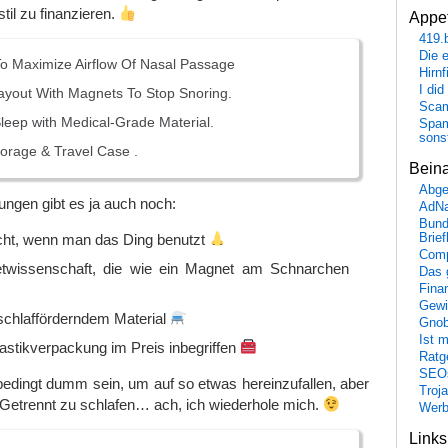
til zu finanzieren.
Appet
419.
Die 
o Maximize Airflow Of Nasal Passage
Hirn
I did
Layout With Magnets To Stop Snoring.
Scam
leep with Medical-Grade Material.
Spam
sons
torage & Travel Case .
Bein
Abge
ngen gibt es ja auch noch:
AdN
Bund
icht, wenn man das Ding benutzt
Brie
Comp
etwissenschaft, die wie ein Magnet am Schnarchen
Das 
Fina
Gewi
 schlafförderndem Material
Gnob
Ist 
stikverpackung im Preis inbegriffen
Ratge
SEO
edingt dumm sein, um auf so etwas hereinzufallen, aber
Troj
h. Getrennt zu schlafen… ach, ich wiederhole mich.
Wer
Link