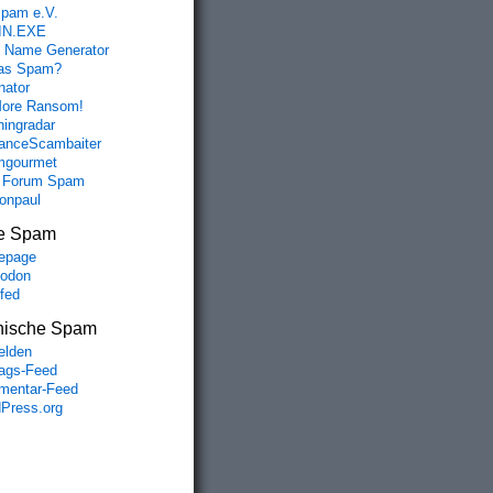
spam e.V.
IN.EXE
 Name Generator
das Spam?
nator
ore Ransom!
hingradar
nceScambaiter
mgourmet
 Forum Spam
fonpaul
e Spam
epage
odon
lfed
nische Spam
lden
rags-Feed
entar-Feed
Press.org