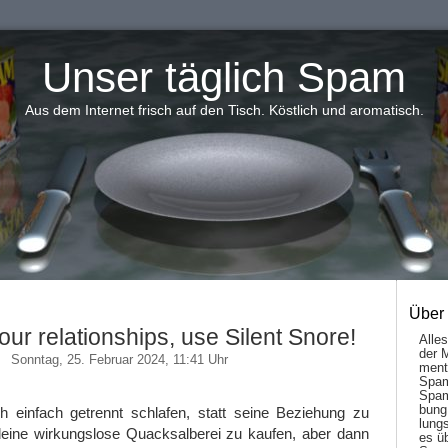
Unser täglich Spam
Aus dem Internet frisch auf den Tisch. Köstlich und aromatisch.
Über
your relationships, use Silent Snore!
Alle
der 
Sonntag, 25. Februar 2024, 11:41 Uhr
men­t
Spam
Spam
bung
 einfach getrennt schlafen, statt seine Beziehung zu
lungs
ndeine wirkungslose Quacksalberei zu kaufen, aber dann
es ü