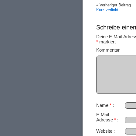
« Vorheriger Beitrag
Kurz verlinkt
Schreibe ein
Deine E-Mail-Adresse
*
markiert
Ko
Name
*
E-Mail-
Adresse
*
Website