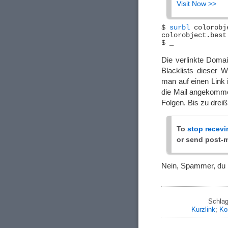
Visit Now >>
$ 
surbl
 colorobj
Die verlinkte Dom
Blacklists dieser W
man auf einen Link 
die Mail angekomme
Folgen. Bis zu drei
To
stop recevi
or send post-m
Nein, Spammer, du k
Schlag
Kurzlink
;
Ko