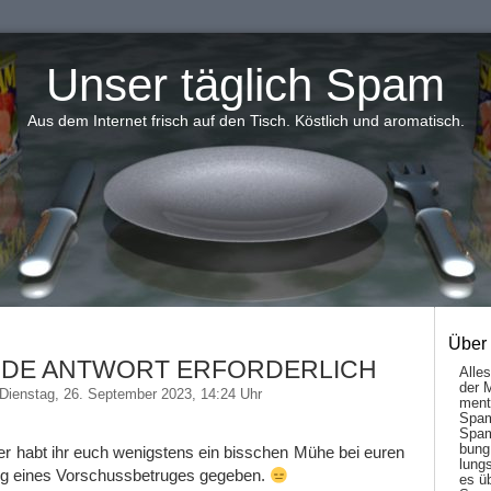
Unser täglich Spam
Aus dem Internet frisch auf den Tisch. Köstlich und aromatisch.
Über
DE ANTWORT ERFORDERLICH
Alle
der 
Dienstag, 26. September 2023, 14:24 Uhr
men­t
Spam
Spam
bung
er habt ihr euch wenigstens ein bisschen Mühe bei euren
lungs
ng eines Vorschussbetruges gegeben.
es ü