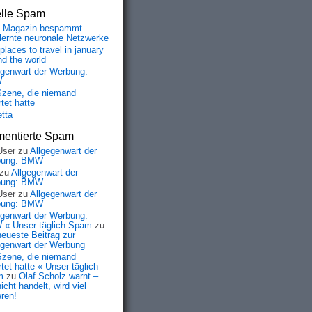
elle Spam
-Magazin bespammt
lernte neuronale Netzwerke
places to travel in january
nd the world
egenwart der Werbung:
W
Szene, die niemand
tet hatte
etta
entierte Spam
User
zu
Allgegenwart der
bung: BMW
zu
Allgegenwart der
bung: BMW
User
zu
Allgegenwart der
bung: BMW
egenwart der Werbung:
« Unser täglich Spam
zu
neueste Beitrag zur
egenwart der Werbung
Szene, die niemand
tet hatte « Unser täglich
m
zu
Olaf Scholz warnt –
icht handelt, wird viel
eren!