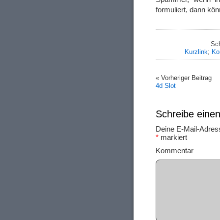
formuliert, dann kö
Sc
Kurzlink
;
Ko
« Vorheriger Beitrag
4d Slot
Schreibe ein
Deine E-Mail-Adresse
*
markiert
Ko