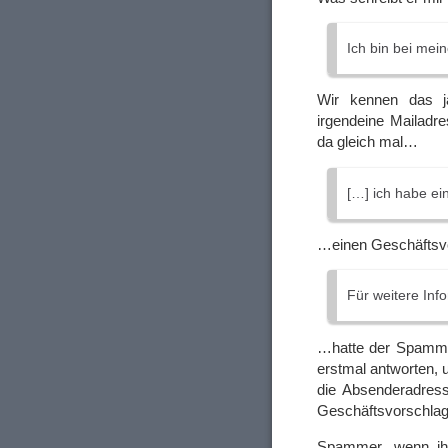
Ich bin bei mei
Wir kennen das ja
irgendeine Mailadr
da gleich mal…
[…] ich habe ei
…einen Geschäftsvo
Für weitere Inf
…hatte der Spamme
erstmal antworten, 
die Absenderadress
Geschäftsvorschla
Spammer, wenn ihr