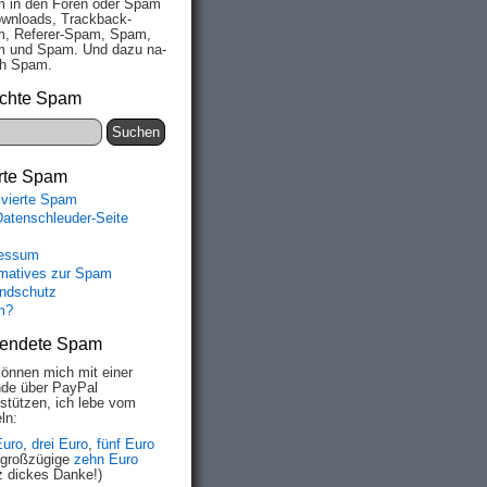
 in den Fo­ren oder Spam
wn­loads, Track­back-
, Re­fe­rer-Spam, Spam,
 und Spam. Und da­zu na­
ich Spam.
chte Spam
rte Spam
ivierte Spam
Datenschleuder-Seite
essum
rmatives zur Spam
ndschutz
m?
endete Spam
können mich mit einer
de über PayPal
rstützen, ich lebe vom
ln:
Euro
,
drei Euro
,
fünf Euro
 großzügige
zehn Euro
z dickes Danke!)