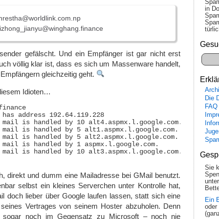
Spam
in Do
Spam
restha@worldlink.com.np
Spam
izhong_jianyu@winghang.finance
tür­l
Gesu
bsender gefälscht. Und ein Empfänger ist gar nicht erst
ch völlig klar ist, dass es sich um Massenware handelt,
n Empfängern gleichzeitig geht.
Erklä
Arch
diesem Idioten…
Die 
FAQ
finance

Impr
 has address 192.64.119.228

 mail is handled by 10 alt4.aspmx.l.google.com.

Info
 mail is handled by 5 alt1.aspmx.l.google.com.

Juge
 mail is handled by 5 alt2.aspmx.l.google.com.

Spa
 mail is handled by 1 aspmx.l.google.com.

 mail is handled by 10 alt3.aspmx.l.google.com.

Gesp
Sie 
Spen
h, direkt und dumm eine Mailadresse bei GMail benutzt.
unte
nbar selbst ein kleines Serverchen unter Kontrolle hat,
Bette
l doch lieber über Google laufen lassen, statt sich eine
Ein 
g seines Vertrages von seinem Hoster abzuholen. Denn
oder
(gan
 sogar noch im Gegensatz zu Microsoft – noch nie