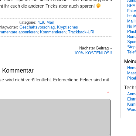
Anti
nnt ihr euch die anderen Tricks aber auch sparen!
BRA
Fake
Ist 
Maili
Kategorie:
419
,
Mail
No M
hlagwörter:
Geschäftsvorschlag
,
Kryptisches
Phis
mmentare abonnieren
;
Kommentieren
;
Trackback-URI
Roma
Spa
Stop
Nächster Beitrag »
Tele
100% KOSTENLOS!!
Mein
Hom
en Kommentar
Mast
Pixe
 wird nicht veröffentlicht.
Erforderliche Felder sind mit
Tech
mmentar
*
Anme
Eint
Komm
Word