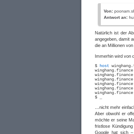
Von:
poonam.sh
Antwort an:
hu
Natürlich ist der A
angegeben, damit au
die an Millionen vo
Immerhin wird von 
$ 
host
 winghang.
winghang.finance
winghang.finance
winghang.finance
winghang.finance
winghang.finance
winghang.finance
…nicht mehr einfac
Aber obwohl er offe
möchte er seine Mai
fristlose Kündigun
Google hat sich –