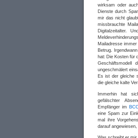
wirksam oder auch 
Dienste durch Spa
mir das nicht glau
missbrauchte Mail
Digitalzeitalter.
Meldeverhinderung
Mailadresse immer n
Betrug. Irgendwann
hat: Die Kosten für
Geschäftsmodell 
ungeschmälert eins
Es ist der gleiche 
die gleiche kalte Ve
Immerhin hat si
gefälschter Abse
Empfänger im
BC
eine Spam zur Einl
mal ihre Vorgehens
darauf angewiesen, 
Was schreibt er mi