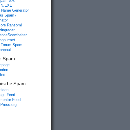
spam e.V.
IN.EXE
 Name Generator
das Spam?
nator
ore Ransom!
hingradar
nceScambaiter
mgourmet
 Forum Spam
fonpaul
e Spam
epage
odon
lfed
nische Spam
lden
rags-Feed
entar-Feed
Press.org