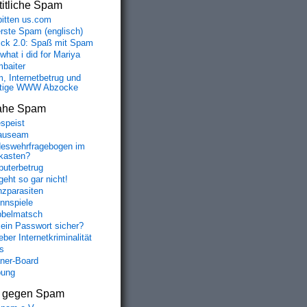
itliche Spam
bitten us.com
erste Spam (englisch)
fick 2.0: Spaß mit Spam
 what i did for Mariya
baiter
, Internetbetrug und
tige WWW Abzocke
ahe Spam
speist
auseam
eswehrfragebogen im
fkasten?
uterbetrug
geht so gar nicht!
nzparasiten
nnspiele
belmatsch
mein Passwort sicher?
ber Internetkriminalität
s
aner-Board
bung
s gegen Spam