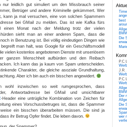
nur leidlich gut simuliert um den Missbrauch seiner
Aktu
mmer, Betrüger und andere Kriminelle gekümmert. Wer
Time
ange
bt, kann ja mal versuchen, eine von solchen Spammern
best 
adresse bei GMail zu melden. Das ist wie Kafka fürs
arou
 Und einen Monat nach der Meldung trotz der vielen
Allg
BM
shürden sieht man an einer anderen Spam, dass die
Die 
och in Benutzung ist. Bei völlig eindeutigen Dingen wie
erwar
 begreift man halt, was Google für ein Geschäftsmodell
Mari
 die vielen kostenlos angebotenen Dienste mit unseriösem
Komm
der ganzen Menschheit aufbürden und den Reibach
P.C.
acken. Ich kann das ja kaum von Spam unterscheiden.
Wer
stinkende Charakter, die gleiche asoziale Grundhaltung,
J.R.
Wer
rachtung. Aber ich bin auch ein bisschen angewidert.
P.C.
Wer
ch wohl inzwischen so weit rumgesprochen, dass
Allg
nder, Antwortadresse bei GMail und unsichtbarer
BMW 
Der 
C
-Header eine untrügliche Kombination von Zeichen für
Allg
eitung eines Vorschussbetruges ist, dass die Spammer
Die 
erwar
weise ein bisschen überarbeiten müssen. Die sind ja
Spa
dass ihr Betrug Opfer findet. Die leben davon.
wer n
verli
r nun, der Spammer?