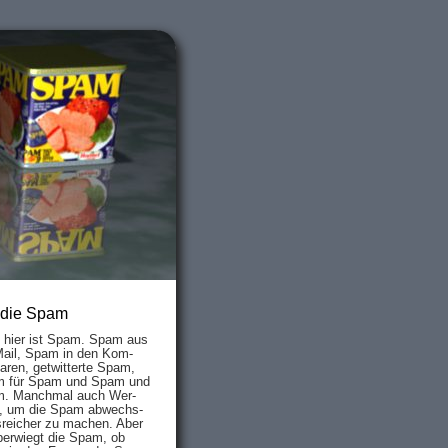
 die Spam
s hier ist Spam. Spam aus
Mail, Spam in den Kom­
aren, ge­twit­ter­te Spam,
 für Spam und Spam und
. Manch­mal auch Wer­
, um die Spam ab­wechs­
­reich­er zu mach­en. Aber
ber­wiegt die Spam, ob