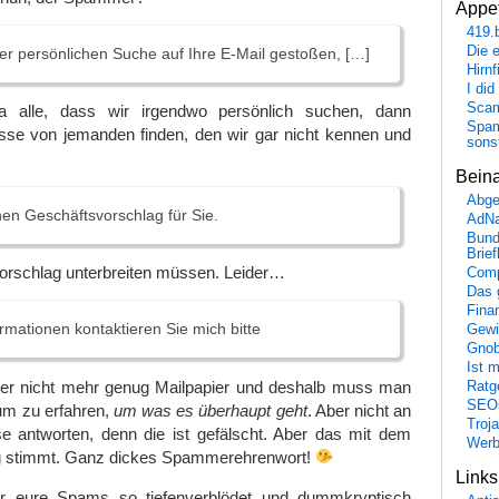
Appet
419.
Die 
ner persönlichen Suche auf Ihre E-Mail gestoßen, […]
Hirn
I did
Scam
 alle, dass wir irgendwo persönlich suchen, dann
Spam
esse von jemanden finden, den wir gar nicht kennen und
sons
Bein
Abge
nen Geschäftsvorschlag für Sie.
AdN
Bund
Brie
rschlag unterbreiten müssen. Leider…
Comp
Das 
Fina
ormationen kontaktieren Sie mich bitte
Gewi
Gnob
Ist 
r nicht mehr genug Mailpapier und deshalb muss man
Ratge
SEO
um zu erfahren,
um was es überhaupt geht
. Aber nicht an
Troj
e antworten, denn die ist gefälscht. Aber das mit dem
Wer
g stimmt. Ganz dickes Spammerehrenwort!
Link
 eure Spams so tiefenverblödet und dummkryptisch