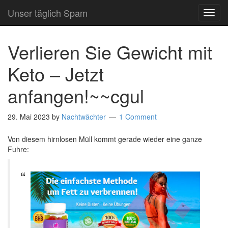
Unser täglich Spam
TOG
NAVI
Verlieren Sie Gewicht mit
Keto – Jetzt
anfangen!~~cgul
29. Mai 2023
by
Nachtwächter
1 Comment
Von diesem hirnlosen Müll kommt gerade wieder eine ganze
Fuhre: