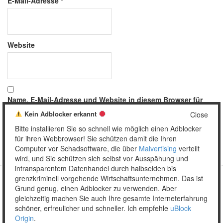
E-Mail-Adresse
*
Website
Name, E-Mail-Adresse und Website in diesem Browser für
meinen nächsten Kommentar speichern.
Kein Adblocker erkannt
Close
Bitte installieren Sie so schnell wie möglich einen Adblocker
für ihren Webbrowser! Sie schützen damit die Ihren
Computer vor Schadsoftware, die über
Malvertising
verteilt
wird, und Sie schützen sich selbst vor Ausspähung und
intransparentem Datenhandel durch halbseiden bis
grenzkriminell vorgehende Wirtschaftsunternehmen. Das ist
Grund genug, einen Adblocker zu verwenden. Aber
Copyright © 2026 Unser täglich Spam.
gleichzeitig machen Sie auch Ihre gesamte Interneterfahrung
Mobile
WordPress Theme by themehall.com
schöner, erfreulicher und schneller. Ich empfehle
uBlock
Origin
.