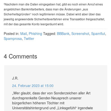
²Nachdem man die Daten eingegeben hat, gibt es noch einen Anruf eines
angeblichen Bankmitarbeiters, dass man die Änderungen „aus
Sicherheitsgründen“ noch legitimieren müsse. Dabei wird aber über das
jeweilig angewendete Sicherheitsverfahren eine Transaktion freigeschaltet,
mit der das gesamte Konto leergeräumt wird.
Posted in:
Mail
,
Phishing
Tagged:
BBBank
,
Screenshot
,
Spamflut
,
Spamprosa
,
Twitter
4 Comments
J.R.
24. Februar 2023 at 15:00
„Wer glaubt, dass der von Sonderzeichen aller Art
durchsprenkelte Gender-Neusprech unserer
bürgerlichen höheren Töchter mit
Universitätshintergrund und „Linksgefühl“ irgendwie