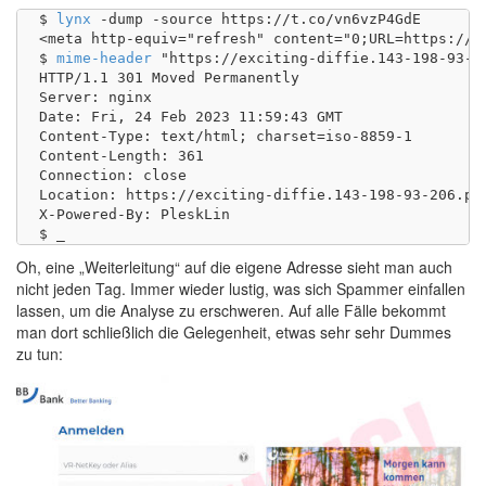
$ 
lynx
 -dump -source https://t.co/vn6vzP4GdE

<meta http-equiv="refresh" content="0;URL=https://e
$ 
mime-header
 "https://exciting-diffie.143-198-93-20
HTTP/1.1 301 Moved Permanently

Server: nginx

Date: Fri, 24 Feb 2023 11:59:43 GMT

Content-Type: text/html; charset=iso-8859-1

Content-Length: 361

Connection: close

Location: https://exciting-diffie.143-198-93-206.ple
X-Powered-By: PleskLin

Oh, eine „Weiterleitung“ auf die eigene Adresse sieht man auch
nicht jeden Tag. Immer wieder lustig, was sich Spammer einfallen
lassen, um die Analyse zu erschweren. Auf alle Fälle bekommt
man dort schließlich die Gelegenheit, etwas sehr sehr Dummes
zu tun: