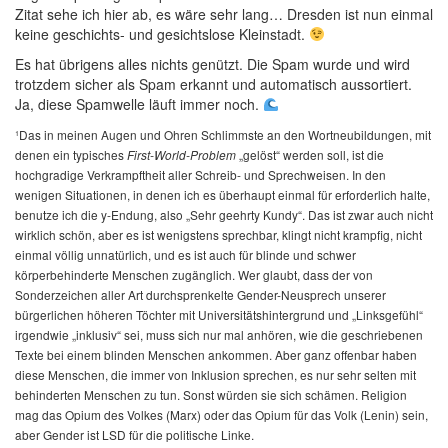
Zitat sehe ich hier ab, es wäre sehr lang… Dresden ist nun einmal
keine geschichts- und gesichtslose Kleinstadt.
Es hat übrigens alles nichts genützt. Die Spam wurde und wird
trotzdem sicher als Spam erkannt und automatisch aussortiert.
Ja, diese Spamwelle läuft immer noch.
¹Das in meinen Augen und Ohren Schlimmste an den Wortneubildungen, mit
denen ein typisches
„gelöst“ werden soll, ist die
First-World-Problem
hochgradige Verkrampftheit aller Schreib- und Sprechweisen. In den
wenigen Situationen, in denen ich es überhaupt einmal für erforderlich halte,
benutze ich die y-Endung, also „Sehr geehrty Kundy“. Das ist zwar auch nicht
wirklich schön, aber es ist wenigstens sprechbar, klingt nicht krampfig, nicht
einmal völlig unnatürlich, und es ist auch für blinde und schwer
körperbehinderte Menschen zugänglich. Wer glaubt, dass der von
Sonderzeichen aller Art durchsprenkelte Gender-Neusprech unserer
bürgerlichen höheren Töchter mit Universitätshintergrund und „Linksgefühl“
irgendwie „inklusiv“ sei, muss sich nur mal anhören, wie die geschriebenen
Texte bei einem blinden Menschen ankommen. Aber ganz offenbar haben
diese Menschen, die immer von Inklusion sprechen, es nur sehr selten mit
behinderten Menschen zu tun. Sonst würden sie sich schämen. Religion
mag das Opium des Volkes (Marx) oder das Opium für das Volk (Lenin) sein,
aber Gender ist LSD für die politische Linke.