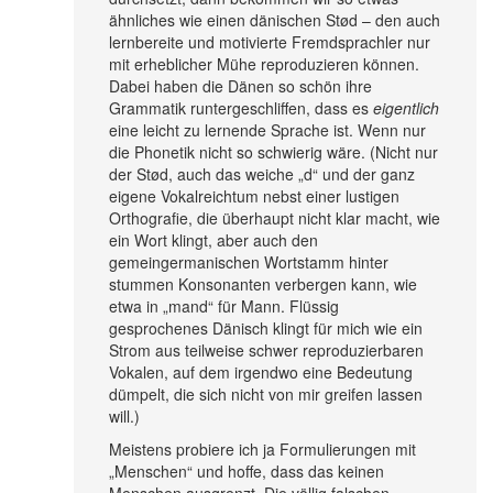
ähnliches wie einen dänischen Stød – den auch
lernbereite und motivierte Fremdsprachler nur
mit erheblicher Mühe reproduzieren können.
Dabei haben die Dänen so schön ihre
Grammatik runtergeschliffen, dass es
eigentlich
eine leicht zu lernende Sprache ist. Wenn nur
die Phonetik nicht so schwierig wäre. (Nicht nur
der Stød, auch das weiche „d“ und der ganz
eigene Vokalreichtum nebst einer lustigen
Orthografie, die überhaupt nicht klar macht, wie
ein Wort klingt, aber auch den
gemeingermanischen Wortstamm hinter
stummen Konsonanten verbergen kann, wie
etwa in „mand“ für Mann. Flüssig
gesprochenes Dänisch klingt für mich wie ein
Strom aus teilweise schwer reproduzierbaren
Vokalen, auf dem irgendwo eine Bedeutung
dümpelt, die sich nicht von mir greifen lassen
will.)
Meistens probiere ich ja Formulierungen mit
„Menschen“ und hoffe, dass das keinen
Menschen ausgrenzt. Die völlig falschen