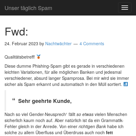
Unser täglich Spam
TOG
NAVI
Fwd:
24. Februar 2023
by
Nachtwächter
4 Comments
Qualitätsbetreff!
Diese dumme Phishing-Spam gibt es gerade in verschiedenen
leichten Variationen, für alle möglichen Banken und jedesmal
verschiedener, absurd langer Spamprosa. Bei mir wird sie immer
sicher als Spam erkannt und automatisch in den Müll sortiert.
Sehr geehrte Kunde,
Nach so viel Gender-Neusprech¹ fällt
so etwas
vielen Menschen
sicherlich kaum noch auf. Aber natürlich ist da ein Grammatik-
Fehler gleich in der Anrede. Von einer
richtigen Bank
habe ich
solche zu allem Überfluss und Überdruss auch noch
fett