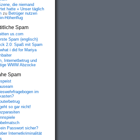
Szene, die niemand
tet hatte « Unser täglich
m
zu
Betrüger nutzen
oin-Höhenflug
itliche Spam
bitten us.com
erste Spam (englisch)
fick 2.0: Spaß mit Spam
 what i did for Mariya
baiter
, Internetbetrug und
tige WWW Abzocke
ahe Spam
speist
auseam
eswehrfragebogen im
fkasten?
uterbetrug
geht so gar nicht!
nzparasiten
nnspiele
belmatsch
mein Passwort sicher?
ber Internetkriminalität
s