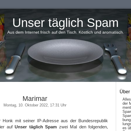
Unser täglich Spam
Aus dem Internet frisch auf den Tisch. Köstlich und aromatisch.
Über
Marimar
Alle
der 
Montag, 10. Oktober 2022, 17:31 Uhr
men­t
Spam
Spam
bung
r Honk mit seiner IP-Adresse aus der Bundesrepublik
lungs
ier auf
Unser täglich Spam
zwei Mal den folgenden,
es ü