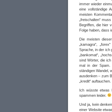
immer wieder einma
eine vollständige 
meisten Kommentare
„freischalten“ muss 
Begriffen, die hie
Folge haben, dass i
Die meisten dieser 
„kamagra“, „forex
Sprache, in der ich 
„bankomat“, „hochsc
sind Wörter, die ich
mal in der Spam. D
ständigen Wandel, 
ausdenken – zum Be
„kredit“ auftauche
Ich wüsste etwas 
spammen leider.
Und ja, kein denken
einer Website etwa