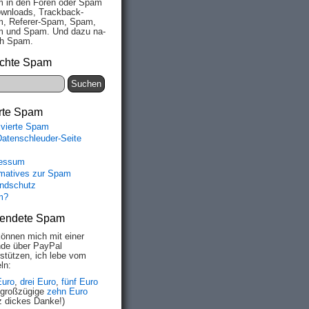
 in den Fo­ren oder Spam
wn­loads, Track­back-
, Re­fe­rer-Spam, Spam,
 und Spam. Und da­zu na­
ich Spam.
chte Spam
rte Spam
ivierte Spam
Datenschleuder-Seite
essum
rmatives zur Spam
ndschutz
m?
endete Spam
können mich mit einer
de über PayPal
rstützen, ich lebe vom
ln:
Euro
,
drei Euro
,
fünf Euro
 großzügige
zehn Euro
z dickes Danke!)