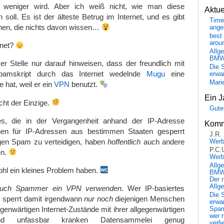
weniger wird. Aber ich weiß nicht, wie man diese
Aktu
soll. Es ist der älteste Betrug im Internet, und es gibt
Time
en, die nichts davon wissen…
ange
best 
arou
rnet?
Allg
BM
r Stelle nur darauf hinweisen, dass der freundlich mit
Die 
amskript durch das Internet wedelnde
Mugu
eine
erwar
Mari
 hat, weil er ein
VPN
benutzt.
Ein J
cht der Einzige.
Gute
es, die in der Vergangenheit anhand der IP-Adresse
Komm
onen für IP-Adressen aus bestimmen Staaten gesperrt
J.R.
gen Spam zu verteidigen, haben
hoffentlich
auch andere
Wer
P.C.
en.
Wer
Allg
ohl ein kleines Problem haben.
BMW 
Der 
Allg
 auch Spammer ein VPN verwenden
. Wer IP-basiertes
Die 
 sperrt damit irgendwann
nur noch
diejenigen Menschen
erwar
egenwärtigen Internet-Zustände mit ihrer allgegenwärtigen
Spa
wer n
nd unfassbar kranken Datensammelei genug
verli