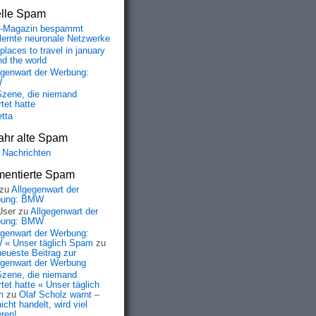
elle Spam
-Magazin bespammt
lernte neuronale Netzwerke
places to travel in january
nd the world
egenwart der Werbung:
W
Szene, die niemand
tet hatte
etta
ahr alte Spam
 Nachrichten
entierte Spam
zu
Allgegenwart der
bung: BMW
User
zu
Allgegenwart der
bung: BMW
egenwart der Werbung:
« Unser täglich Spam
zu
neueste Beitrag zur
egenwart der Werbung
Szene, die niemand
tet hatte « Unser täglich
m
zu
Olaf Scholz warnt –
icht handelt, wird viel
eren!