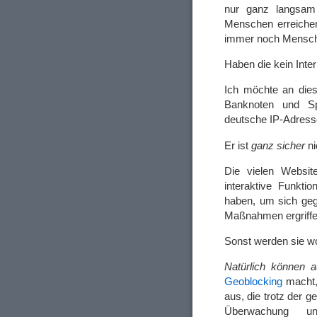
nur ganz langsam 
Menschen erreichen 
immer noch Mensch
Haben die kein Inte
Ich möchte an diese
Banknoten und Sp
deutsche IP-Adresse
Er ist
ganz sicher
ni
Die vielen Websit
interaktive Funkti
haben, um sich ge
Maßnahmen ergriff
Sonst werden sie w
Natürlich können
Geoblocking
macht,
aus, die trotz der g
Überwachung u