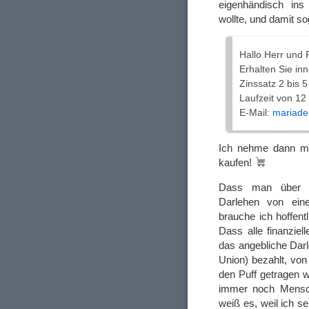
eigenhändisch ins
wollte, und damit s
Hallo Herr und 
Erhalten Sie in
Zinssatz 2 bis 5
Laufzeit von 12
E-Mail:
mariade
Ich nehme dann mal
kaufen!
Dass man über 
Darlehen von ein
brauche ich hoffent
Dass alle finanziel
das angebliche Dar
Union) bezahlt, von
den Puff getragen w
immer noch Mensche
weiß es, weil ich 