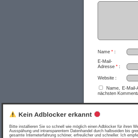
Name
*
E-Mail-
Adresse
*
Website
Name, E-Mail-
nächsten Kommenta
Kein Adblocker erkannt
Bitte installieren Sie so schnell wie möglich einen Adblocker für ihren
Ausspähung und intransparentem Datenhandel durch halbseiden bis gren
gesamte Interneterfahrung schöner, erfreulicher und schneller. Ich empf