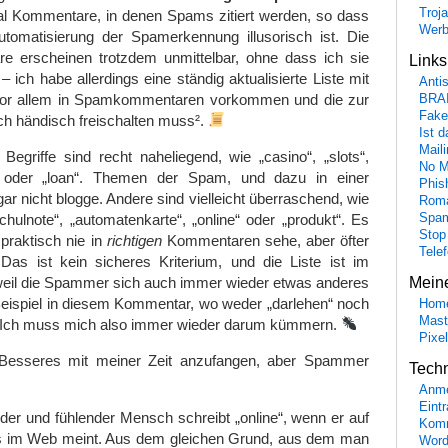
Troj
l Kommentare, in denen Spams zitiert werden, so dass
Wer
Automatisierung der Spamerkennung illusorisch ist. Die
 erscheinen trotzdem unmittelbar, ohne dass ich sie
Link
– ich habe allerdings eine ständig aktualisierte Liste mit
Anti
r vor allem in Spamkommentaren vorkommen und die zur
BRA
Fake
ch händisch freischalten muss².
Ist 
Maili
Begriffe sind recht naheliegend, wie „casino“, „slots“,
No M
“ oder „loan“. Themen der Spam, und dazu in einer
Phis
gar nicht blogge. Andere sind vielleicht überraschend, wie
Roma
hulnote“, „automatenkarte“, „online“ oder „produkt“. Es
Spa
Stop
 praktisch nie in
richtigen
Kommentaren sehe, aber öfter
Tele
as ist kein sicheres Kriterium, und die Liste ist im
weil die Spammer sich auch immer wieder etwas anderes
Mein
ispiel in diesem Kommentar, wo weder „darlehen“ noch
Hom
Mast
n. Ich muss mich also immer wieder darum kümmern.
Pixe
Besseres mit meiner Zeit anzufangen, aber Spammer
Tech
Anme
Eint
der und fühlender Mensch schreibt „online“, wenn er auf
Komm
s im Web meint. Aus dem gleichen Grund, aus dem man
Word