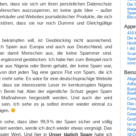
aben, dass sie sich um ihren persönlichen Datenschutz
Die 
erwar
enschen auszusperren, ist keine gute Idee – außer
Spa
fverkäufer und Websites journalistischer Produkte, die sich
Bitc
n stören, dass sie nur noch Dumme und Gleichgültige
Appet
419.
Die 
kämpfen will, ist Geoblocking nicht ausreichend.
Hirn
uch Spam aus Europa und auch aus Deutschland, und
I did
man damit Menschen aus, die keine Spammer sind.
Scam
Spam
 ergänzend geoblocken. Ich habe hier zum Beispiel
noch
sons
 aus Nigeria oder Benin gehabt, der keine Spam war,
on dort jeden Tag eine ganze Flut von Spam, die ich
Bein
t mehr sehe. Es wäre für eine deutschsprachige Website
Abge
AdN
 dass sie interessierte Leser im kernkorrupten Nigeria
Bund
en Benin hat. Aber der
eigentliche Schutz
gegen Spam
Brie
n Maßnahmen hergestellt werden. Und auch der wird
Comp
g sein. Ich sehe es ja selbst immer wieder einmal zu
Das 
Fina
ügen.
Gewi
Gnob
n sehe, dass über 99,9 % der Spam sicher und völlig
Ist 
iert werden, werde ich doch wieder etwas vergnügt. Das
Ratge
 guter Wert. Und hier in
Unser täglich Spam
habe ich
SEO