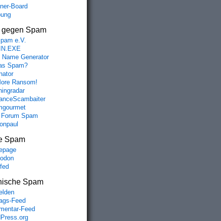
aner-Board
bung
s gegen Spam
spam e.V.
IN.EXE
 Name Generator
das Spam?
nator
ore Ransom!
hingradar
nceScambaiter
mgourmet
 Forum Spam
fonpaul
e Spam
epage
odon
lfed
nische Spam
lden
rags-Feed
entar-Feed
Press.org