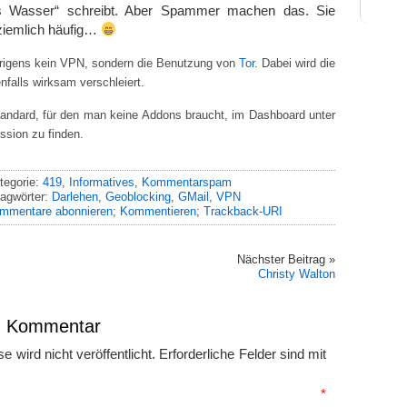
s Wasser“ schreibt. Aber Spammer machen das. Sie
ziemlich häufig…
brigens kein VPN, sondern die Benutzung von
Tor
. Dabei wird die
falls wirksam verschleiert.
andard, für den man keine Addons braucht, im Dashboard unter
ssion zu finden.
tegorie:
419
,
Informatives
,
Kommentarspam
agwörter:
Darlehen
,
Geoblocking
,
GMail
,
VPN
mmentare abonnieren
;
Kommentieren
;
Trackback-URI
Nächster Beitrag »
Christy Walton
en Kommentar
 wird nicht veröffentlicht.
Erforderliche Felder sind mit
mmentar
*