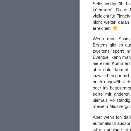
Selbstwertgefühl h
kümmern¹. Diese M
vielleicht für Tinne
nicht weiter dara
erreichen.
Wenn man Spam be
Erstens gibt es a
zweitens sperrt 
Eventuell kann man
nie
einen Kommentar
aber dafür kommt v
inzwischen gar nich
auch ungewöhnlich,
oder im bettelarm
sollte mit andere
niemals vollständi
meinem Missvergn
Aber wenn ich dan
automatisch aussort
ist ein unglaublich