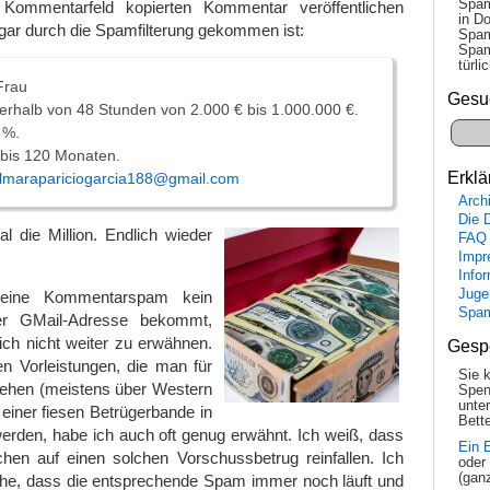
Spam
 Kommentarfeld kopierten Kommentar veröffentlichen
in Do
ogar durch die Spamfilterung gekommen ist:
Spam
Spam
tür­l
Frau
Gesu
nerhalb von 48 Stunden von 2.000 € bis 1.000.000 €.
 %.
 bis 120 Monaten.
Erklä
lmarapariciogarcia188@gmail.com
Arch
Die 
 die Million. Endlich wieder
FAQ
Impr
Info
Juge
eine Kommentarspam kein
Spa
er GMail-Adresse bekommt,
lich nicht weiter zu erwähnen.
Gesp
len Vorleistungen, die man für
Sie 
lehen (meistens über Western
Spen
unte
 einer fiesen Betrügerbande in
Bette
erden, habe ich auch oft genug erwähnt. Ich weiß, dass
Ein 
n auf einen solchen Vorschussbetrug reinfallen. Ich
oder
(gan
sehe, dass die entsprechende Spam immer noch läuft und