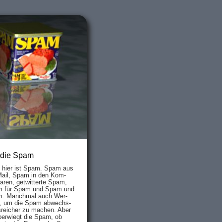
 die Spam
s hier ist Spam. Spam aus
Mail, Spam in den Kom­
aren, ge­twit­ter­te Spam,
 für Spam und Spam und
. Manch­mal auch Wer­
, um die Spam ab­wechs­
­reich­er zu mach­en. Aber
ber­wiegt die Spam, ob