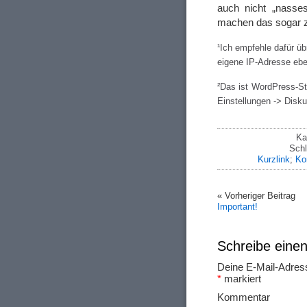
auch nicht „nasse
machen das sogar 
¹Ich empfehle dafür ü
eigene IP-Adresse eben
²Das ist WordPress-St
Einstellungen -> Disku
Ka
Schl
Kurzlink
;
Ko
« Vorheriger Beitrag
Important!
Schreibe ein
Deine E-Mail-Adresse
*
markiert
Ko