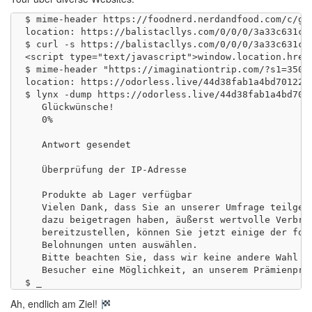
$ mime-header https://foodnerd.nerdandfood.com/c/gc
location: https://balistacllys.com/0/0/0/3a33c631cdf
$ curl -s https://balistacllys.com/0/0/0/3a33c631cdf
<script type="text/javascript">window.location.href
$ mime-header "https://imaginationtrip.com/?s1=3505
location: https://odorless.live/44d38fab1a4bd7012207
$ lynx -dump https://odorless.live/44d38fab1a4bd7012
   Glückwünsche!

   0%

   Antwort gesendet

   Überprüfung der IP-Adresse

   Produkte ab Lager verfügbar

   Vielen Dank, dass Sie an unserer Umfrage teilgeno
   dazu beigetragen haben, äußerst wertvolle Verbrau
   bereitzustellen, können Sie jetzt einige der folg
   Belohnungen unten auswählen.

   Bitte beachten Sie, dass wir keine andere Wahl ha
   Besucher eine Möglichkeit, an unserem Prämienprog
Ah, endlich am Ziel!