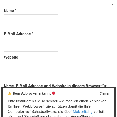
Name
*
E-Mail-Adresse
*
Website
Name, E-Mail-Adresse und Website in diesem Browser für
meinen nächsten Kommentar speichern.
Kein Adblocker erkannt
Close
Bitte installieren Sie so schnell wie möglich einen Adblocker
für ihren Webbrowser! Sie schützen damit die Ihren
Computer vor Schadsoftware, die über
Malvertising
verteilt
wird, und Sie schützen sich selbst vor Ausspähung und