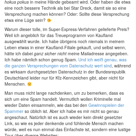
hokus pokus
in meine Hände gebeamt wird. Oder haben die etwa
eine noch bessere Technik als bei Star Dreck, damit sie so eine
Versprechung machen können? Oder: Sollte diese Versprechung
etwa eine Lüge sein?
Warum dieser tolle, im Super-Express-Verfahren gelieferte Preis?
Weil ich angeblich für das Treueprogramm von Kaufland
ausgewählt wurde. Ich habe übrigens noch niemals in meinem
Leben etwas in einer Kaufland-Filiale gekauft, und selbst wenn,
hätte ich dabei
ganz sicher nicht
meine Mailadresse angegeben.
Ich habe nämlich schon genug Spam.
Und ich weiß genau, was
die ganzen Versprechungen vom Datenschutz wert sind
, während
es wirksam durchgesetzten Datenschutz in der Bundesrepublik
Deutschland leider nur für Kfz-Kennzeichen gibt, aber nicht für
Menschen.
Man muss nicht lange nachdenken, um zu bemerken, dass es
sich um eine Spam handelt. Vermutlich wollen Kriminelle mal
wieder Daten einsammeln, wie das bei den
Gewinnspielen der
Spammer
so üblich ist. Aber ich habe es mir nicht so genau
angeschaut. Natürlich ist es auch wieder kein direkt gesetzter
Link, so wie es jeder denkende und fühlende Mensch machen
würde, weil es nun einmal das Einfachste ist, sondern eine lustige
Tour über diverse Websites: