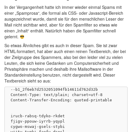
In der Vergangenheit hatte ich immer wieder einmal Spams mit
einer „Spamprosa“, die formal als CSS- oder Javascript-Bereich
ausgezeichnet wurde, damit sie für den menschlichen Leser der
Mail nicht sichtbar wird, aber für den Spamfilter so etwas wie
einen „Inhalt“ enthält. Natürlich haben die Spamfilter schnell
gelernt.
So etwas Ähnliches gibt es auch in dieser Spam. Sie ist zwar
HTML-formatiert, hat aber auch einen reinen Textbereich, der bei
der Zielgruppe des Spammers, also bei den leider viel zu vielen
Leuten, die sich keine Gedanken um Computersicherheit und
Privatsphäre machen und deshalb ihre Mailsoftware in der
Standardeinstellung benutzen, nicht dargestellt wird. Dieser
Textbereich sieht so aus:
--b1_2f6eb7d2532051094fb14611d762d32b

Content-Type: text/plain; charset=utf-8

Content-Transfer-Encoding: quoted-printable

irucb-rabsq-tdyko-rkdet

fjigv-ppouw-iyrrb-yqypl

cygwo-mswaj-gsels-stybi

wjjty-tygki-faefu-dsosl
