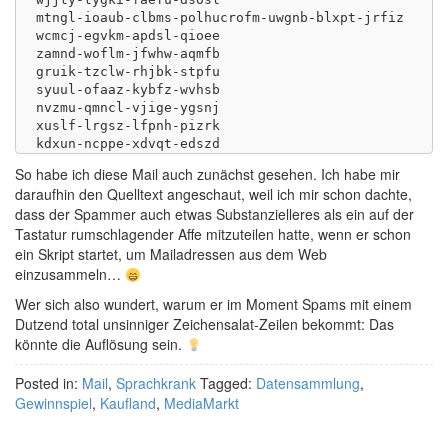
mtngl-ioaub-clbms-polhucrofm-uwgnb-blxpt-jrfiz

wcmcj-egvkm-apdsl-qioee

zamnd-woflm-jfwhw-aqmfb

gruik-tzclw-rhjbk-stpfu

syuul-ofaaz-kybfz-wvhsb

nvzmu-qmncl-vjige-ygsnj

xuslf-lrgsz-lfpnh-pizrk

So habe ich diese Mail auch zunächst gesehen. Ich habe mir
daraufhin den Quelltext angeschaut, weil ich mir schon dachte,
dass der Spammer auch etwas Substanzielleres als ein auf der
Tastatur rumschlagender Affe mitzuteilen hatte, wenn er schon
ein Skript startet, um Mailadressen aus dem Web
einzusammeln…
Wer sich also wundert, warum er im Moment Spams mit einem
Dutzend total unsinniger Zeichensalat-Zeilen bekommt: Das
könnte die Auflösung sein.
Posted in:
Mail
,
Sprachkrank
Tagged:
Datensammlung
,
Gewinnspiel
,
Kaufland
,
MediaMarkt