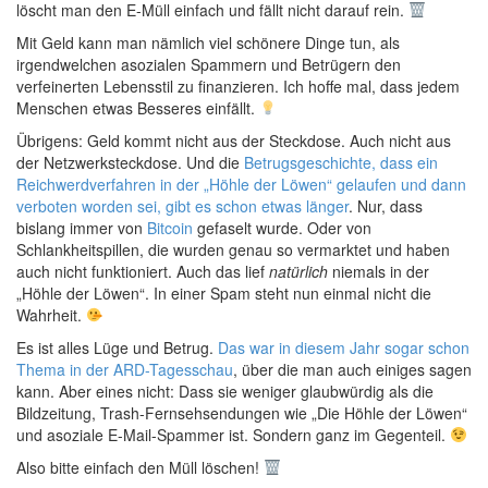
löscht man den E-Müll einfach und fällt nicht darauf rein.
Mit Geld kann man nämlich viel schönere Dinge tun, als
irgendwelchen asozialen Spammern und Betrügern den
verfeinerten Lebensstil zu finanzieren. Ich hoffe mal, dass jedem
Menschen etwas Besseres einfällt.
Übrigens: Geld kommt nicht aus der Steckdose. Auch nicht aus
der Netzwerksteckdose. Und die
Betrugsgeschichte, dass ein
Reichwerdverfahren in der „Höhle der Löwen“ gelaufen und dann
verboten worden sei, gibt es schon etwas länger
. Nur, dass
bislang immer von
Bitcoin
gefaselt wurde. Oder von
Schlankheitspillen, die wurden genau so vermarktet und haben
auch nicht funktioniert. Auch das lief
natürlich
niemals in der
„Höhle der Löwen“. In einer Spam steht nun einmal nicht die
Wahrheit.
Es ist alles Lüge und Betrug.
Das war in diesem Jahr sogar schon
Thema in der ARD-Tagesschau
, über die man auch einiges sagen
kann. Aber eines nicht: Dass sie weniger glaubwürdig als die
Bildzeitung, Trash-Fernsehsendungen wie „Die Höhle der Löwen“
und asoziale E-Mail-Spammer ist. Sondern ganz im Gegenteil.
Also bitte einfach den Müll löschen!