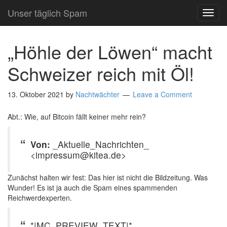
Unser täglich Spam
TOG
NAVI
„Höhle der Löwen“ macht
Schweizer reich mit Öl!
13. Oktober 2021
by
Nachtwächter
Leave a Comment
Abt.: Wie, auf Bitcoin fällt keiner mehr rein?
Von:
_Aktuelle_Nachrichten_
<impressum@kitea.de>
Zunächst halten wir fest: Das hier ist nicht die Bildzeitung. Was
Wunder! Es ist ja auch die Spam eines spammenden
Reichwerdexperten.
*|MC_PREVIEW_TEXT|*