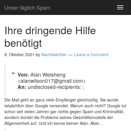
Unser täglich Spam
TOG
NAVI
Ihre dringende Hilfe
benötigt
8. Oktober 2021
by
Nachtwächter
Leave a Comment
Von:
Alan Weisheng
<alanwilson017@gmail.com>
An:
undisclosed-recipients: ;
Die Mail geht an ganz viele Empfänger gleichzeitig. Sie wurde
tatsächlich über Google versendet. Warum auch nicht? Google tut
schon seit vielen Jahren gar nichts gegen Spam und Kriminalität,
sondern bürdet die Probleme seines Geschäftsmodells der
Allgemeinheit auf. Und ich kenne keinen Alan. Aber…