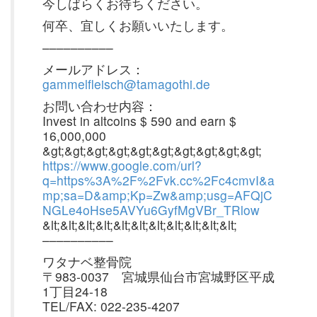
今しばらくお待ちください。
何卒、宜しくお願いいたします。
––––––––––
メールアドレス：
gammelfleisch@tamagothi.de
お問い合わせ内容：
Invest in altcoins $ 590 and earn $
16,000,000
&gt;&gt;&gt;&gt;&gt;&gt;&gt;&gt;&gt;&gt;
https://www.google.com/url?
q=https%3A%2F%2Fvk.cc%2Fc4cmvI&a
mp;sa=D&amp;Kp=Zw&amp;usg=AFQjC
NGLe4oHse5AVYu6GyfMgVBr_TRlow
&lt;&lt;&lt;&lt;&lt;&lt;&lt;&lt;&lt;&lt;&lt;
––––––––––
ワタナベ整骨院
〒983-0037 宮城県仙台市宮城野区平成
1丁目24-18
TEL/FAX: 022-235-4207