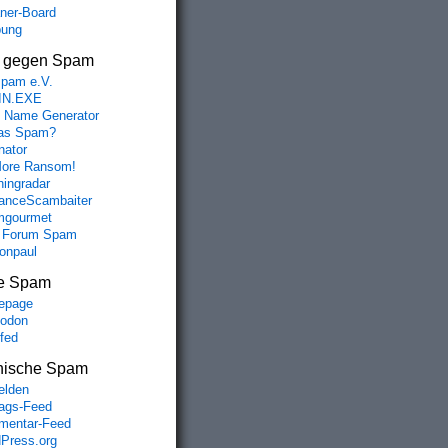
aner-Board
bung
s gegen Spam
spam e.V.
IN.EXE
 Name Generator
das Spam?
nator
ore Ransom!
hingradar
nceScambaiter
mgourmet
 Forum Spam
fonpaul
e Spam
epage
odon
lfed
nische Spam
lden
rags-Feed
entar-Feed
Press.org