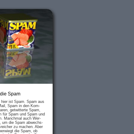
 die Spam
s hier ist Spam. Spam aus
Mail, Spam in den Kom­
aren, ge­twit­ter­te Spam,
 für Spam und Spam und
. Manch­mal auch Wer­
, um die Spam ab­wechs­
­reich­er zu mach­en. Aber
ber­wiegt die Spam, ob