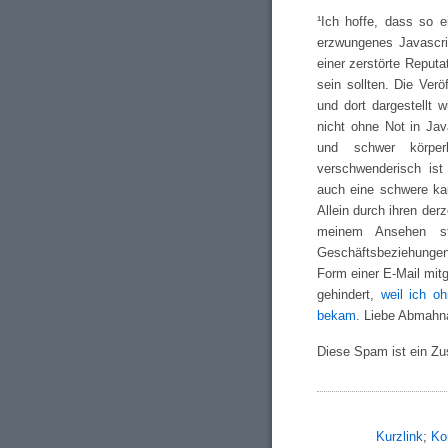
¹Ich hoffe, dass so e
erzwungenes Javascri
einer zerstörte Reputa
sein sollten. Die Ver
und dort dargestellt 
nicht ohne Not in Jav
und schwer körperb
verschwenderisch ist
auch eine schwere ka
Allein durch ihren der
meinem Ansehen s
Geschäftsbeziehungen 
Form einer E-Mail mitg
gehindert,
weil ich o
bekam
. Liebe Abmahn
Diese Spam ist ein Zu
Kurzlink
;
Ko