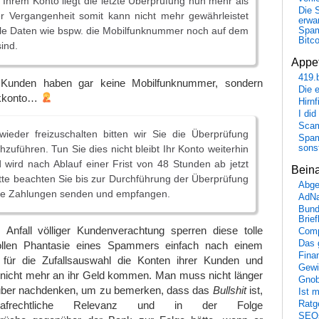
 Ihrem Konto liegt die letzte Überprüfung nun mehr als
Die 
r Vergangenheit somit kann nicht mehr gewährleistet
erwar
lle Daten wie bspw. die Mobilfunknummer noch auf dem
Spa
Bitc
ind.
Appet
419.
 Kunden haben gar keine Mobilfunknummer, sondern
Die 
nkkonto…
Hirn
I did
Scam
ieder freizuschalten bitten wir Sie die Überprüfung
Spam
uführen. Tun Sie dies nicht bleibt Ihr Konto weiterhin
sons
 wird nach Ablauf einer Frist von 48 Stunden ab jetzt
Bein
tte beachten Sie bis zur Durchführung der Überprüfung
Abge
ne Zahlungen senden und empfangen.
AdN
Bund
Brie
Anfall völliger Kundenverachtung sperren diese tolle
Comp
Das 
llen Phantasie eines Spammers einfach nach einem
Fina
l für die Zufallsauswahl die Konten ihrer Kunden und
Gewi
 nicht mehr an ihr Geld kommen. Man muss nicht länger
Gnob
rüber nachdenken, um zu bemerken, dass das
Bullshit
ist,
Ist 
Ratge
afrechtliche Relevanz und in der Folge
SEO