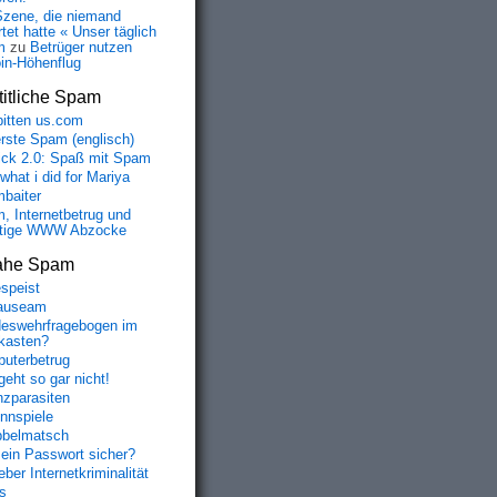
Szene, die niemand
tet hatte « Unser täglich
m
zu
Betrüger nutzen
oin-Höhenflug
itliche Spam
bitten us.com
erste Spam (englisch)
fick 2.0: Spaß mit Spam
 what i did for Mariya
baiter
, Internetbetrug und
tige WWW Abzocke
ahe Spam
speist
auseam
eswehrfragebogen im
fkasten?
uterbetrug
geht so gar nicht!
nzparasiten
nnspiele
belmatsch
mein Passwort sicher?
ber Internetkriminalität
s