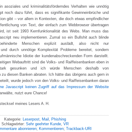
in asoziales und kriminalitätsförderndes Verhalten wie unnötig
pt noch dazu führt, dass es signifikante Gewinneinbrüche und
tion gibt – vor allem in Kontexten, die doch etwas empfindlicher
öffentlichung von Text, der einfach zum Webbrowser übertragen
wird, ist seit 1993 Kernfunktionalität des Webs. Man muss das
ascript neu implementieren. Zumal so ein Bullshit auch blinde
ehinderte Menschen explizit auslädt, also nicht nur
 und durch unnötige Komplexität Probleme bereitet, sondern
ufmännische Idiotie der kundenabschreckenden Form darstellt.
zeitigen Webauftritt sind die Volks- und Raiffeisenbanken eben in
tark gesunken und ich würde Menschen deshalb von
zu diesen Banken abraten. Ich hätte das übrigens auch gern in
eteilt, wurde jedoch von den Volks- und Raiffeisenbanken daran
hne Javascript keinen Zugriff auf das Impressum der Website
anwälte, nutzt eure Chance!
stecksel meines Lesers A. H.
Kategorie:
Leserpost
,
Mail
,
Phishing
Schlagwörter:
Sehr geehrter Kunde
,
VR
mmentare abonnieren
;
Kommentieren
;
Trackback-URI