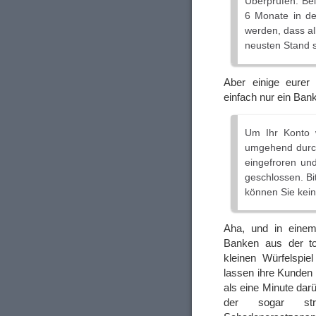
Überprüfen. Bei
6 Monate in de
werden, dass a
neusten Stand s
Aber einige eurer
einfach nur ein Ba
Um Ihr Konto w
umgehend durchz
eingefroren und
geschlossen. Bi
können Sie kei
Aha, und in einem 
Banken aus der to
kleinen Würfelspie
lassen ihre Kunden
als eine Minute da
der sogar str