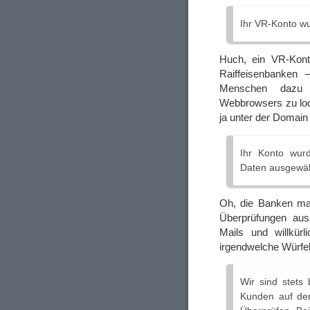
Ihr VR-Konto w
Huch, ein VR-Kon
Raiffeisenbanken –
Menschen dazu n
Webbrowsers zu lock
ja unter der Domai
Ihr Konto wurd
Daten ausgewäh
Oh, die Banken mac
Überprüfungen aus
Mails und willkürl
irgendwelche Würfe
Wir sind stets 
Kunden auf de