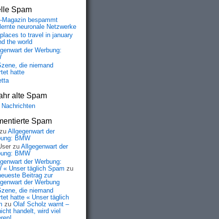
elle Spam
-Magazin bespammt
lernte neuronale Netzwerke
places to travel in january
nd the world
egenwart der Werbung:
W
Szene, die niemand
tet hatte
etta
ahr alte Spam
 Nachrichten
entierte Spam
zu
Allgegenwart der
bung: BMW
User
zu
Allgegenwart der
bung: BMW
egenwart der Werbung:
« Unser täglich Spam
zu
neueste Beitrag zur
egenwart der Werbung
Szene, die niemand
tet hatte « Unser täglich
m
zu
Olaf Scholz warnt –
icht handelt, wird viel
eren!