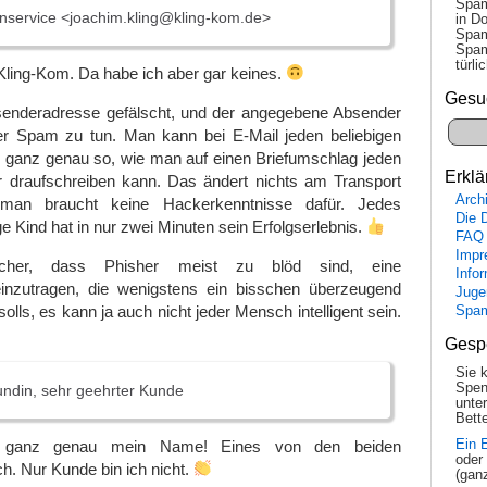
Spam
service <joachim.kling@kling-kom.de>
in Do
Spam
Spam
tür­l
Kling-Kom. Da habe ich aber gar keines.
Gesu
Absenderadresse gefälscht, und der angegebene Absender
ser Spam zu tun. Man kann bei E-Mail jeden beliebigen
, ganz genau so, wie man auf einen Briefumschlag jeden
Erklä
r draufschreiben kann. Das ändert nichts am Transport
Arch
man braucht keine Hackerkenntnisse dafür. Jedes
Die 
e Kind hat in nur zwei Minuten sein Erfolgserlebnis.
FAQ
Impr
cher, dass Phisher meist zu blöd sind, eine
Info
inzutragen, die wenigstens ein bisschen überzeugend
Juge
olls, es kann ja auch nicht jeder Mensch intelligent sein.
Spa
Gesp
Sie 
Spen
undin, sehr geehrter Kunde
unte
Bette
 ganz genau mein Name! Eines von den beiden
Ein 
oder
ch. Nur Kunde bin ich nicht.
(gan