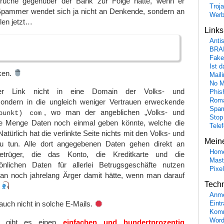
rüche gegenüber der Bank zur Folge hätte, wenn er
Troj
Spammer wendet sich ja nicht an Denkende, sondern an
Wer
len jetzt…
Link
Anti
BRA
Fake
Ist 
ken.
Maili
No M
der Link nicht in eine Domain der Volks- und
Phis
Roma
sondern in die ungleich weniger Vertrauen erweckende
Spa
, wo man der angeblichen „Volks- und
punkt) com
Stop
ne Menge Daten noch einmal geben könnte, welche die
Tele
türlich hat die verlinkte Seite nichts mit den Volks- und
Mein
zu tun. Alle dort angegebenen Daten gehen direkt an
Hom
trüger, die das Konto, die Kreditkarte und die
Mast
nlichen Daten für allerlei Betrugsgeschäfte nutzen
Pixe
n noch jahrelang Ärger damit hätte, wenn man darauf
Tech
.
Anme
auch nicht in solche E-Mails.
Eint
Komm
Word
 gibt es einen
einfachen und hundertprozentig