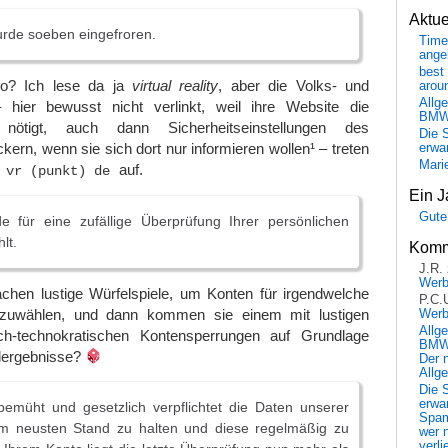
Aktu
urde soeben eingefroren.
Time
ange
best 
to? Ich lese da ja
virtual reality
, aber die Volks- und
arou
Allg
 hier bewusst nicht verlinkt, weil ihre Website die
BM
ötigt, auch dann Sicherheitseinstellungen des
Die 
ern, wenn sie sich dort nur informieren wollen¹ – treten
erwar
Mari
n
auf.
vr (punkt) de
Ein J
Gute
e für eine zufällige Überprüfung Ihrer persönlichen
lt.
Komm
J.R.
Wer
hen lustige Würfelspiele, um Konten für irgendwelche
P.C.
zuwählen, und dann kommen sie einem mit lustigen
Wer
Allg
ich-technokratischen Kontensperrungen auf Grundlage
BMW 
lergebnisse?
Der 
Allg
Die 
erwar
bemüht und gesetzlich verpflichtet die Daten unserer
Spa
m neusten Stand zu halten und diese regelmäßig zu
wer n
verli