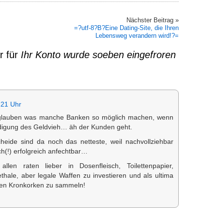
Nächster Beitrag »
=?utf-8?B?Eine Dating-Site, die Ihren
Lebensweg verandern wird!?=
r für
Ihr Konto wurde soeben eingefroren
:21 Uhr
lauben was manche Banken so möglich machen, wenn
igung des Geldvieh… äh der Kunden geht.
cheide sind da noch das netteste, weil nachvollziehbar
ch(!) erfolgreich anfechtbar…
llen raten lieber in Dosenfleisch, Toilettenpapier,
hale, aber legale Waffen zu investieren und als ultima
gen Kronkorken zu sammeln!