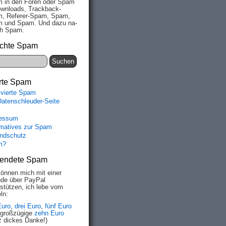
 in den Fo­ren oder Spam
wn­loads, Track­back-
, Re­fe­rer-Spam, Spam,
 und Spam. Und da­zu na­
ich Spam.
chte Spam
rte Spam
ivierte Spam
Datenschleuder-Seite
essum
rmatives zur Spam
ndschutz
m?
endete Spam
können mich mit einer
de über PayPal
rstützen, ich lebe vom
ln:
Euro
,
drei Euro
,
fünf Euro
 großzügige
zehn Euro
z dickes Danke!)