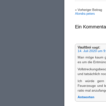
« Vorheriger Beitrag
Alondra peters
Ein Kommenta
Vaultboi
sagt:
14. Juli 2020 um 9
Man möge kaum g
es um die Entmünd
Vollstreckungsbes
und tatsächlich no
Ich würde gern a
Feuerzeuge und let
ratio mal anzufan
Antworten