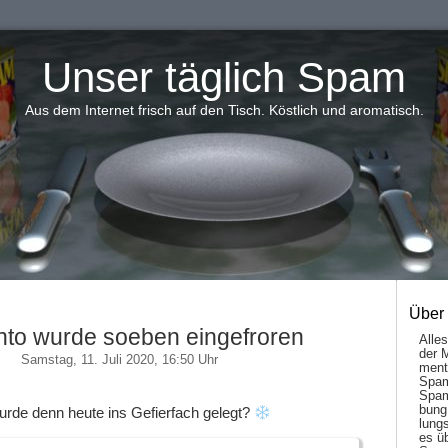
Unser täglich Spam
Aus dem Internet frisch auf den Tisch. Köstlich und aromatisch.
Über
nto wurde soeben eingefroren
Alle
der 
Samstag, 11. Juli 2020, 16:50 Uhr
men­t
Spam
Spam
bung
urde denn heute ins Gefierfach gelegt?
lungs
es ü