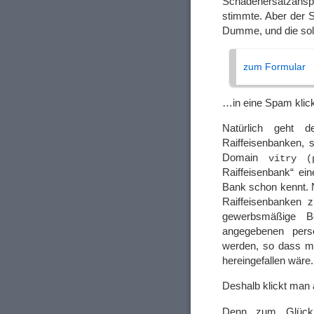
Schadenersatzansp
stimmte. Aber der 
Dumme, und die sol
zum Formular
…in eine Spam klic
Natürlich geht 
Raiffeisenbanken, 
Domain
vitry (
Raiffeisenbank“ ei
Bank schon kennt. Na
Raiffeisenbanken 
gewerbsmäßige Be
angegebenen persö
werden, so dass ma
hereingefallen wäre
Deshalb klickt man 
Denn zum Glück