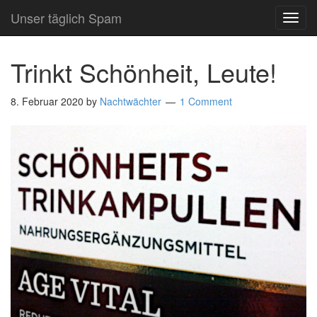
Unser täglich Spam
TOG
NAVI
Trinkt Schönheit, Leute!
8. Februar 2020
by
Nachtwächter
1 Comment