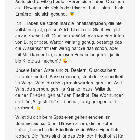
Ärzte sind ja witzig heute. „Hören sie mit dem Qualmen
auf. Bewegen sie sich in der frischen Luft .. blah .. blah.
Ernähren sie sich gesund.“
Ich: „Haben sie schon mal die Inhaltsangaben, die nie
vollständig ist, gelesen? Ich lebe in der Stadt, wo gibt
es da frische Luft. Qualmen schützt mich vor den Arten
von Lungenpest. Warten wir lang genug, bestätigt das
die Wissenschaft (ein wenig hat Sie das schon, aber
mit Medikamenten, sinnlosen Behandlungen ist ja die
big Knete zu machen).“
Unsere lieben Ärzte sind zu Dealern, Quacksalbern
herunter mutiert. Kasse machen, steht der Gesundheit
im Wege. Willst du richtig krank werden, geh zum Arzt.
Willst du sterben, geh ins Krankenhaus. Willst du
deinen Frieden, geh auf den Friedhof. Die Wohnungen
dort für „Angestellte“ sind prima, ruhig gelegen und
preiswert.
Willst du dich beim Spazieren gehen erholen, im
Sommer auf schönen Bänken sitzen, deine Ruhe
haben, besuche die Friedhöfe (kein Witz). Eigentlich
logisch. Die Parks sind für das Volk, der Friedhof ist für