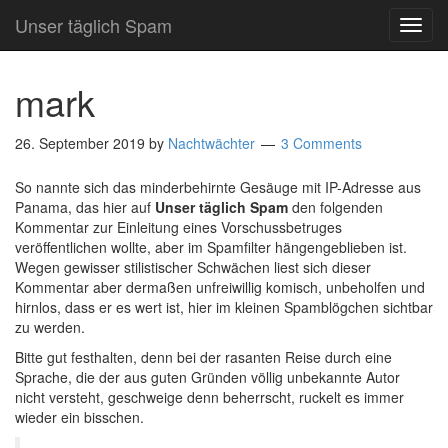
Unser täglich Spam
TOG
NAVI
mark
26. September 2019
by
Nachtwächter
3 Comments
So nannte sich das minderbehirnte Gesäuge mit IP-Adresse aus
Panama, das hier auf
Unser täglich Spam
den folgenden
Kommentar zur Einleitung eines Vorschussbetruges
veröffentlichen wollte, aber im Spamfilter hängengeblieben ist.
Wegen gewisser stilistischer Schwächen liest sich dieser
Kommentar aber dermaßen unfreiwillig komisch, unbeholfen und
hirnlos, dass er es wert ist, hier im kleinen Spamblögchen sichtbar
zu werden.
Bitte gut festhalten, denn bei der rasanten Reise durch eine
Sprache, die der aus guten Gründen völlig unbekannte Autor
nicht versteht, geschweige denn beherrscht, ruckelt es immer
wieder ein bisschen.