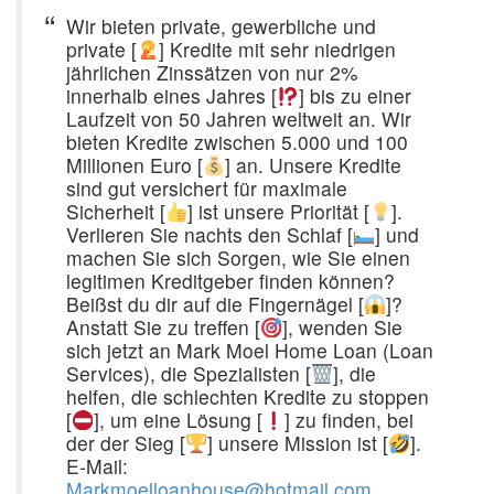
Wir bieten private, gewerbliche und
private [
] Kredite mit sehr niedrigen
jährlichen Zinssätzen von nur 2%
innerhalb eines Jahres [
] bis zu einer
Laufzeit von 50 Jahren weltweit an. Wir
bieten Kredite zwischen 5.000 und 100
Millionen Euro [
] an. Unsere Kredite
sind gut versichert für maximale
Sicherheit [
] ist unsere Priorität [
].
Verlieren Sie nachts den Schlaf [
] und
machen Sie sich Sorgen, wie Sie einen
legitimen Kreditgeber finden können?
Beißst du dir auf die Fingernägel [
]?
Anstatt Sie zu treffen [
], wenden Sie
sich jetzt an Mark Moel Home Loan (Loan
Services), die Spezialisten [
], die
helfen, die schlechten Kredite zu stoppen
[
], um eine Lösung [
] zu finden, bei
der der Sieg [
] unsere Mission ist [
].
E-Mail:
Markmoelloanhouse@hotmail.com