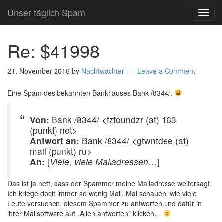
Unser täglich Spam
TOG
NAVI
Re: $41998
21. November 2016
by
Nachtwächter
Leave a Comment
Eine Spam des bekannten Bankhauses Bank /8344/.
Von:
Bank /8344/ <fzfoundzr (at) 163
(punkt) net>
Antwort an:
Bank /8344/ <gtwntdee (at)
mail (punkt) ru>
An:
[
Viele, viele Mailadressen…
]
Das ist ja nett, dass der Spammer meine Mailadresse weitersagt.
Ich kriege doch immer so wenig Mail. Mal schauen, wie viele
Leute versuchen, diesem Spammer zu antworten und dafür in
ihrer Mailsoftware auf „Allen antworten“ klicken…