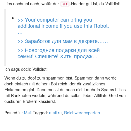
Lies nochmal nach, wofür der
-Header gut ist, du Vollidiot!
BCC
>> Your computer can bring you
additional income if you use this Robot.
…
>> Заработок для мам в декрете……
>> Новогодние подарки для всей
семьи! Спешите! Хиты продаж…
Ich sags doch: Vollidiot!
Wenn du zu doof zum spammen bist, Spammer, dann werde
doch einfach mit deinem Bot reich, der dir zusätzliches
Einkommen gibt. Dann musst du auch nicht mehr in Spams hilflos
mit Banknoten wedeln, während du selbst lieber Affiliate-Geld von
obskuren Brokern kassierst.
Posted in:
Mail
Tagged:
mail.ru
,
Reichwerdexperten